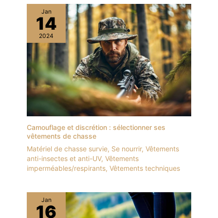
Jan
14
2024
Camouflage et discrétion : sélectionner ses
vêtements de chasse
Matériel de chasse survie
,
Se nourrir
,
Vêtements
anti-insectes et anti-UV
,
Vêtements
imperméables/respirants
,
Vêtements techniques
Jan
16