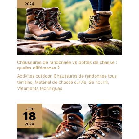
2024
Chaussures de randonnée vs bottes de chasse :
quelles différences ?
Activités outdoor
,
Chaussures de randonnée tous
terrains
,
Matériel de chasse survie
,
Se nourrir
,
Vêtements techniques
Jan
18
2024