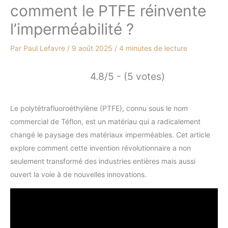
comment le PTFE réinvente
l’imperméabilité ?
Par
Paul Lefavre
/
9 août 2025
/
4 minutes de lecture
4.8/5 - (5 votes)
Le polytétrafluoroéthylène (PTFE), connu sous le nom
commercial de Téflon, est un matériau qui a radicalement
changé le paysage des matériaux imperméables. Cet article
explore comment cette invention révolutionnaire a non
seulement transformé des industries entières mais aussi
ouvert la voie à de nouvelles innovations.