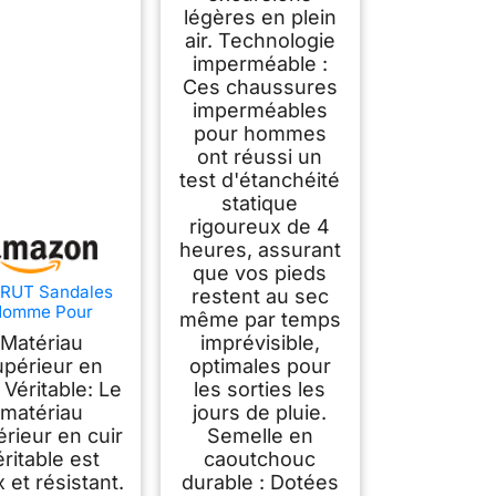
légères en plein
air. Technologie
imperméable :
Ces chaussures
imperméables
pour hommes
ont réussi un
test d'étanchéité
statique
rigoureux de 4
heures, assurant
que vos pieds
RUT Sandales
restent au sec
Homme Pour
même par temps
donnée Fermé
Matériau
imprévisible,
De Marche
périeur en
optimales pour
ssures(Gris,41)
 Véritable: Le
les sorties les
matériau
jours de pluie.
rieur en cuir
Semelle en
éritable est
caoutchouc
 et résistant.
durable : Dotées