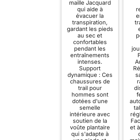
maille Jacquard
qui aide à
r
évacuer la
e
transpiration,
tr
gardant les pieds
au sec et
p
confortables
pendant les
jou
entraînements
intenses.
A
Support
Ré
dynamique : Ces
s
chaussures de
trail pour
di
hommes sont
f
dotées d'une
aut
semelle
ta
intérieure avec
rég
soutien de la
Fac
voûte plantaire
et à
qui s'adapte à