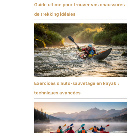
Guide ultime pour trouver vos chaussures
de trekking idéales
Exercices d’auto-sauvetage en kayak :
techniques avancées