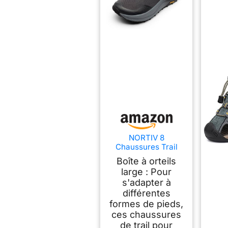
NORTIV 8
Chaussures Trail
Homme Bout Large
Boîte à orteils
Marche,Noir,44
large : Pour
s'adapter à
différentes
formes de pieds,
ces chaussures
de trail pour