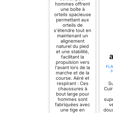
hommes offrent
une boîte à
orteils spacieuse
permettant aux
orteils de
s'étendre tout en
maintenant un
alignement
naturel du pied
et une stabilité,
facilitant la
propulsion vers
FLA
l'avant lors de la
marche et de la
Ran
course. Aéré et
respirant : Ces
Su
Chau
chaussures à
Cuir
bout large pour
hommes sont
supé
fabriquées avec
v
une tige en
doux