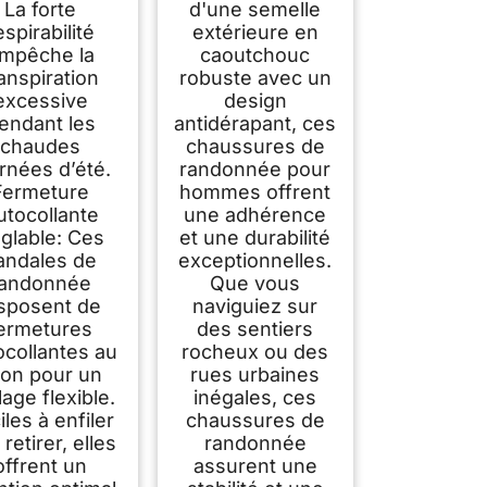
La forte
d'une semelle
espirabilité
extérieure en
mpêche la
caoutchouc
anspiration
robuste avec un
excessive
design
endant les
antidérapant, ces
chaudes
chaussures de
rnées d’été.
randonnée pour
Fermeture
hommes offrent
utocollante
une adhérence
glable: Ces
et une durabilité
andales de
exceptionnelles.
randonnée
Que vous
sposent de
naviguiez sur
ermetures
des sentiers
ocollantes au
rocheux ou des
lon pour un
rues urbaines
lage flexible.
inégales, ces
iles à enfiler
chaussures de
 retirer, elles
randonnée
offrent un
assurent une