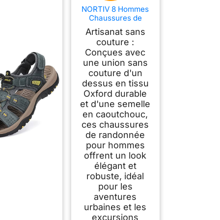
NORTIV 8 Hommes
Chaussures de
Randonnée
Artisanat sans
Imperméables,Noir,4
couture :
2
Conçues avec
une union sans
couture d'un
dessus en tissu
Oxford durable
et d'une semelle
en caoutchouc,
ces chaussures
de randonnée
pour hommes
offrent un look
élégant et
robuste, idéal
pour les
aventures
urbaines et les
excursions