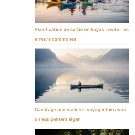
Planification de sortie en kayak : éviter les
erreurs communes
Canotage minimaliste : voyager loin avec
un équipement léger