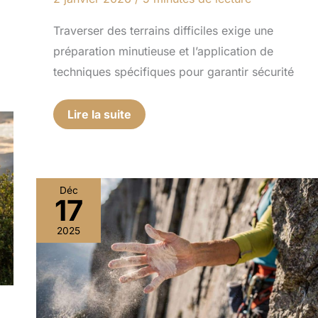
Traverser des terrains difficiles exige une
préparation minutieuse et l’application de
techniques spécifiques pour garantir sécurité
Lire la suite
Déc
17
Magnésie
et
2025
escalade
:
tout
sur
cette
alliée