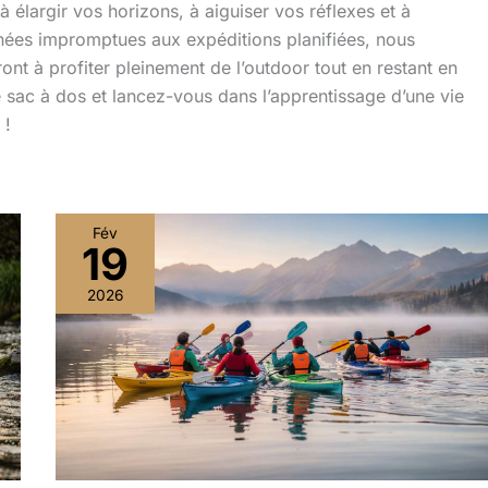
à élargir vos horizons, à aiguiser vos réflexes et à
nnées impromptues aux expéditions planifiées, nous
ont à profiter pleinement de l’outdoor tout en restant en
e sac à dos et lancez-vous dans l’apprentissage d’une vie
 !
Fév
19
Planification
de
2026
sortie
en
kayak
:
éviter
les
erreurs
communes