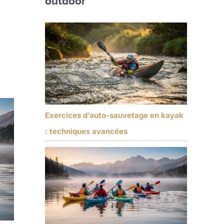
outdoor
Exercices d’auto-sauvetage en kayak
: techniques avancées