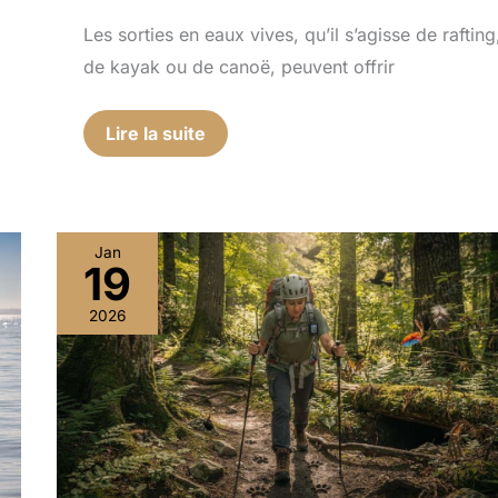
Les sorties en eaux vives, qu’il s’agisse de rafting
de kayak ou de canoë, peuvent offrir
Lire la suite
Jan
19
Planifier
une
2026
excursion
sûre
:
évaluation
des
menaces
animales
locales