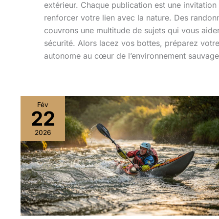
extérieur. Chaque publication est une invitation 
renforcer votre lien avec la nature. Des rando
couvrons une multitude de sujets qui vous aider
sécurité. Alors lacez vos bottes, préparez votr
autonome au cœur de l’environnement sauvage
Fév
22
Exercices
d’auto-
2026
sauvetage
en
kayak
:
techniques
avancées