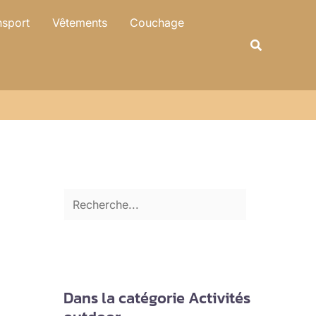
R
nsport
Vêtements
Couchage
e
Recherche
c
h
e
r
c
h
e
r
Dans la catégorie Activités