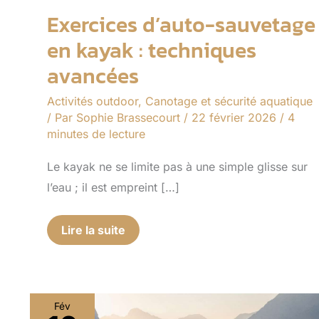
Exercices d’auto-sauvetage
en kayak : techniques
avancées
Activités outdoor
,
Canotage et sécurité aquatique
/ Par
Sophie Brassecourt
/
22 février 2026
/
4
minutes de lecture
Le kayak ne se limite pas à une simple glisse sur
l’eau ; il est empreint […]
Lire la suite
Fév
Canotage