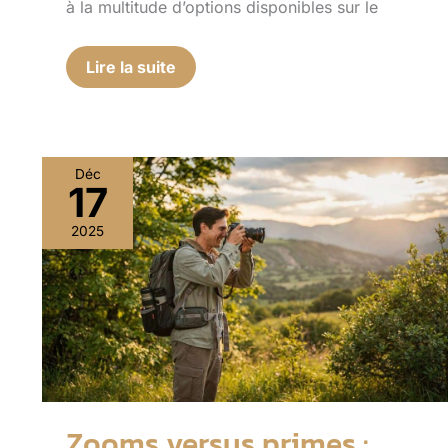
à la multitude d’options disponibles sur le
Lire la suite
Déc
17
Zooms
versus
2025
primes
:
quelles
optiques
pour
l’outdoor
?
Zooms versus primes :