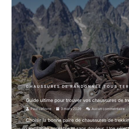
CHAUSSURES DE RANDONNÉE TOUS TER
Guide ultime pour trouver vos chaussures de tr
Paul Lefavre
3 mars 2026
Aucun commentaire
Choisir la bonne paire de chaussures de trekkin
randonnée agréable et sans douleur. Une sélect