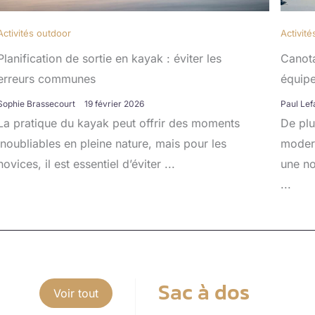
Activités outdoor
Activit
Planification de sortie en kayak : éviter les
Canota
erreurs communes
équip
Sophie Brassecourt
19 février 2026
Paul Lef
La pratique du kayak peut offrir des moments
De plu
inoubliables en pleine nature, mais pour les
modern
novices, il est essentiel d’éviter ...
une no
...
Sac à dos
Voir tout