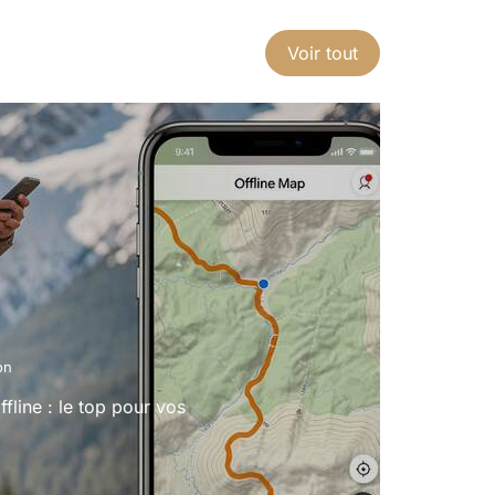
Voir tout
on
fline : le top pour vos