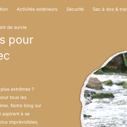
tion
Activités extérieurs
Sécurité
Sac à dos & tra
nt de survie
es pour
ec
s plus extrêmes ?
our tous les
rême. Notre blog sur
i aspirent à se
lus imprévisibles,