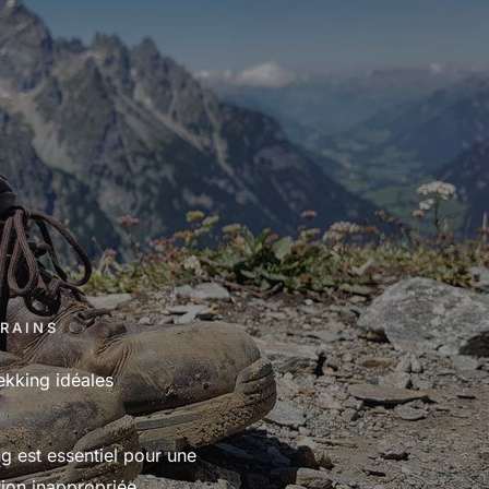
RAINS
ekking idéales
g est essentiel pour une
ion inappropriée ...