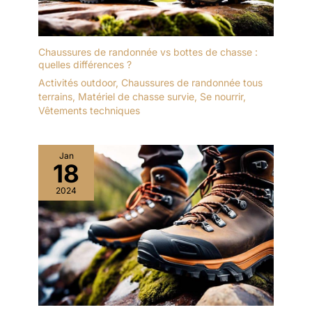
Chaussures de randonnée vs bottes de chasse :
quelles différences ?
Activités outdoor
,
Chaussures de randonnée tous
terrains
,
Matériel de chasse survie
,
Se nourrir
,
Vêtements techniques
Jan
18
2024