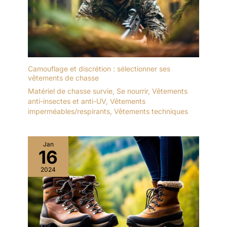
Camouflage et discrétion : sélectionner ses
vêtements de chasse
Matériel de chasse survie
,
Se nourrir
,
Vêtements
anti-insectes et anti-UV
,
Vêtements
imperméables/respirants
,
Vêtements techniques
Jan
16
2024