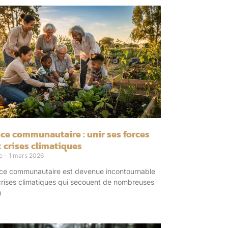
nce communautaire : unir ses forces
x crises climatiques
re
1 mars 2026
ence communautaire est devenue incontournable
crises climatiques qui secouent de nombreuses
u