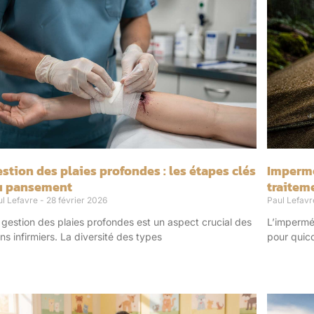
stion des plaies profondes : les étapes clés
Imperméa
u pansement
traitem
ul Lefavre
28 février 2026
Paul Lefav
 gestion des plaies profondes est un aspect crucial des
L’imperméa
ins infirmiers. La diversité des types
pour quico