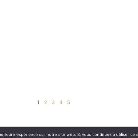
1
2
3
4
5
eilleure expérience sur notre site web. Si vous continuez à utiliser ce