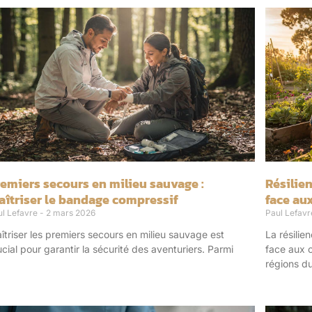
Page
Page
Page
Page
Page
emiers secours en milieu sauvage :
Résilie
aîtriser le bandage compressif
face au
ul Lefavre
2 mars 2026
Paul Lefav
îtriser les premiers secours en milieu sauvage est
La résili
ucial pour garantir la sécurité des aventuriers. Parmi
face aux 
régions d