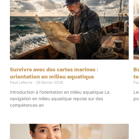
Survivre avec des cartes marines :
Ba
orientation en milieu aquatique
t
Paul Lefavre
26 février 2026
Pa
Introduction à l’orientation en milieu aquatique La
Le
navigation en milieu aquatique repose sur des
po
compétences en