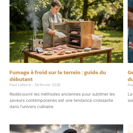
Fumage à froid sur le terrain : guide du
Ge
débutant
d
Paul Lefavre
28 février 2026
Pa
Redécouvrir les méthodes anciennes pour sublimer les
La
saveurs contemporaines est une tendance croissante
so
dans l’univers culinaire.