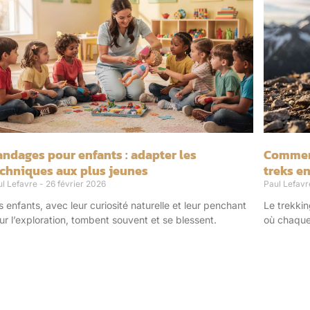
ndages pour enfants : adapter les
Comment
echniques aux plus jeunes
treks en
ul Lefavre
26 février 2026
Paul Lefav
s enfants, avec leur curiosité naturelle et leur penchant
Le trekkin
ur l’exploration, tombent souvent et se blessent.
où chaque