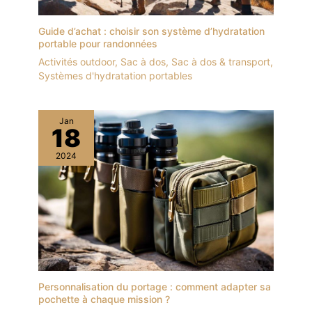
Guide d’achat : choisir son système d’hydratation
portable pour randonnées
Activités outdoor
,
Sac à dos
,
Sac à dos & transport
,
Systèmes d'hydratation portables
Jan
18
2024
Personnalisation du portage : comment adapter sa
pochette à chaque mission ?