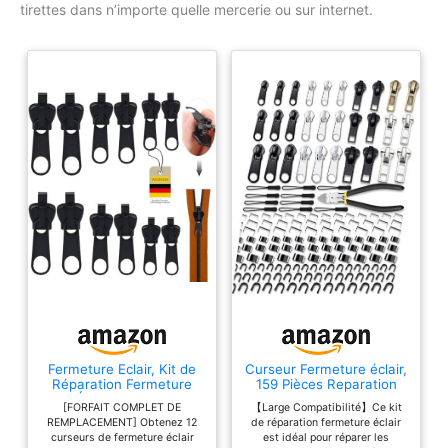
tirettes dans n’importe quelle mercerie ou sur internet.
Fermeture Eclair, Kit de
Curseur Fermeture éclair,
Réparation Fermeture
159 Pièces Reparation
Éclair, Curseur
Fermetures Eclair, Kit
[FORFAIT COMPLET DE
【Large Compatibilité】Ce kit
Détachable Universel 3
Réparation Fermeture
REMPLACEMENT] Obtenez 12
de réparation fermeture éclair
Tailles, Remplacement
éclair, Kit Réparation
curseurs de fermeture éclair
est idéal pour réparer les
Sans Outil, Durable pour
Fermetures eclair en