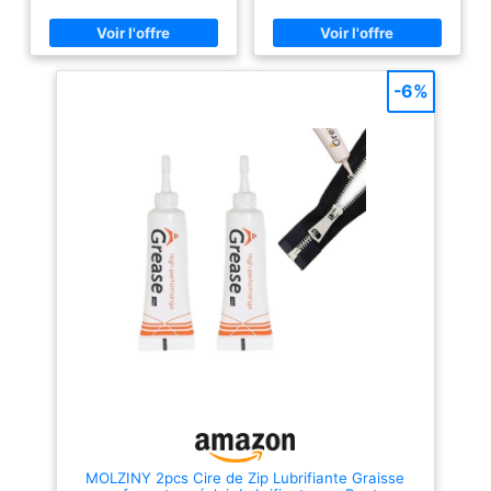
protégeant les fermetures éclair
éclair pour faciliter son
et boutons-pression contre les
ouverture la prochaine fois.
dommages. Idéale pour les
Fonction d'entretien du bateau :
boutons-pression des toiles de
isolez la poussière et les
caravane ou de bateau, cette
résidus coincés dans la couture
graisse lubrifiante prévient la
de la fermeture éclair, protégez
-6%
rouille, prolonge la durée de vie
la fermeture éclair de votre
et facilite le
bateau de l'air et des gouttes
montage/démontage.
d'eau dans une certaine
APPLICATION UNIVERSELLE :
mesure, faites durer votre
En tant que graisse lubrifiante
fermeture éclair et votre
contenant du PTFE, elle lubrifie
bouton-pression, la poulie du
efficacement les fermetures
bateau plus longtemps.
éclair en métal, nylon, plastique
Matériau imperméable :
et les boutons-pression de toile
fabriqué en cire d'abeille, le
— résout les blocages des
lubrifiant baume pour fermeture
fermetures éclair et assure un
éclair peut recouvrir les
fonctionnement plus fluide.
fermetures métalliques, surface
Adaptée à divers scénarios et
de la fermeture éclair en
articles (toits de jeep, jeans,
plastique ; Poids : 4 g ; Taille :
robes, combinaisons de
6,5 x 1,5 cm ; Type
plongée, housses de bateau,
d'ajustement: ajustement
housses de voiture, vestes,
universel Les produits
sacs d'équipement, et diverses
internationaux ont des
fermetures éclair/boutons-
conditions distinctes, sont
pression). ÉCOLOGIQUE ET
vendus à l'étranger et peuvent
SANS TACHE : Formulé avec de
différer des produits locaux,
la silicone de qualité
notamment en termes
alimentaire, inodore,
d'ajustement, d'âge et de
MOLZINY 2pcs Cire de Zip Lubrifiante Graisse
transparent, non toxique et
langue du produit, d'étiquetage