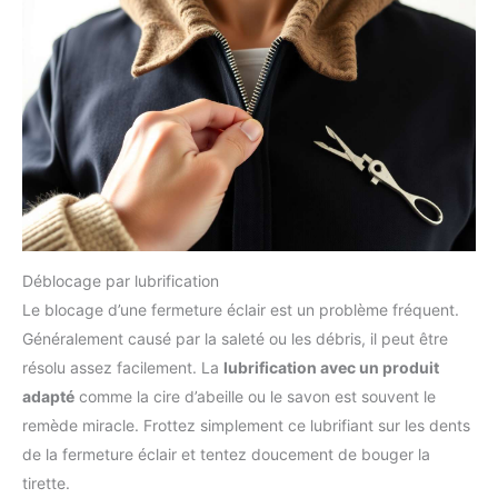
Déblocage par lubrification
Le blocage d’une fermeture éclair est un problème fréquent.
Généralement causé par la saleté ou les débris, il peut être
résolu assez facilement. La
lubrification avec un produit
adapté
comme la cire d’abeille ou le savon est souvent le
remède miracle. Frottez simplement ce lubrifiant sur les dents
de la fermeture éclair et tentez doucement de bouger la
tirette.