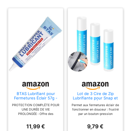
BTAS Lubrifiant pour
Lot de 3 Cire de Zip
Fermetures Éclair 57g -
Lubrifiante pour Snap et
Graisse Silicone à PTFE
Fermeture Éclair pour
PROTECTION COMPLÈTE POUR
Permet aux fermetures éclair de
(Qualité Marine) pour
Entretien de Bateaux
UNE DURÉE DE VIE
fonctionner en douceur : frustré
Fermetures en
Snap Marine Tube de
PROLONGÉE : Offre des
par un bouton-pression
Plastique/Métal, Toiles
Bâton de Lubrification
fonctions anti-corrosion, anti-
serré/une fermeture éclair
Bateau, Sacs
pour Bateau, Toile,
rouille, anti-oxydation,
coincée, enduisez la cire
Isothermes, Vêtements
Combinaison Étanche,
11,99 €
9,79 €
d'étanchéité et imperméabilité,
lubrifiante de la fermeture
Bimini Snap