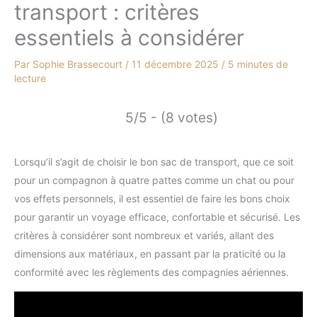
transport : critères
essentiels à considérer
Par
Sophie Brassecourt
/
11 décembre 2025
/
5 minutes de
lecture
5/5 - (8 votes)
Lorsqu’il s’agit de choisir le bon sac de transport, que ce soit
pour un compagnon à quatre pattes comme un chat ou pour
vos effets personnels, il est essentiel de faire les bons choix
pour garantir un voyage efficace, confortable et sécurisé. Les
critères à considérer sont nombreux et variés, allant des
dimensions aux matériaux, en passant par la praticité ou la
conformité avec les règlements des compagnies aériennes.