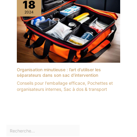
18
2024
Organisation minutieuse : l’art d’utiliser les
séparateurs dans son sac d’intervention
Conseils pour l'emballage efficace
,
Pochettes et
organisateurs internes
,
Sac à dos & transport