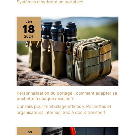
Systèmes d'hydratation portables
Jan
18
2024
Personnalisation du portage : comment adapter sa
pochette à chaque mission ?
Conseils pour l'emballage efficace
,
Pochettes et
organisateurs internes
,
Sac à dos & transport
Jan