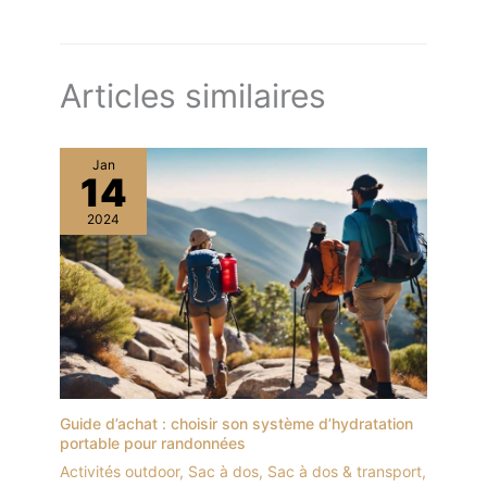
Articles similaires
Jan
14
2024
Guide d’achat : choisir son système d’hydratation
portable pour randonnées
Activités outdoor
,
Sac à dos
,
Sac à dos & transport
,