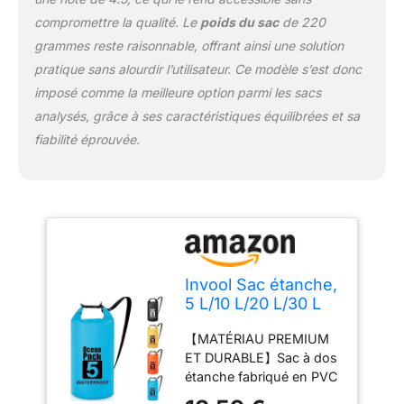
bandoulière réglable qui
compromettre la qualité. Le
poids du sac
de 220
peut s'étendre jusqu'à
grammes reste raisonnable, offrant ainsi une solution
119,4 cm. Les sacs
étanches de 20 l et 30 l
pratique sans alourdir l’utilisateur. Ce modèle s’est donc
incluent deux sangles
imposé comme la meilleure option parmi les sacs
pour un transport style
analysés, grâce à ses caractéristiques équilibrées et sa
sac à dos. Vous pouvez
fiabilité éprouvée.
ajuster la longueur de la
sangle pour l'adapter à
vos épaules en fonction
de votre taille, ce qui
vous permet de le porter
plus facilement sur votre
dos, libérant ainsi vos
mains pour en faire plus.
Invool Sac étanche,
【FACILE À UTILISER ET
5 L/10 L/20 L/30 L
À NETTOYER】Il suffit de
Sac étanche avec
mettre votre équipement
【MATÉRIAU PREMIUM
sangle d'épaule
dans un sac étanche, de
ET DURABLE】Sac à dos
réglable pour
rouler vers le bas
étanche fabriqué en PVC
randonnée,
fermement le haut du
500D rigide avec
natation, rafting,