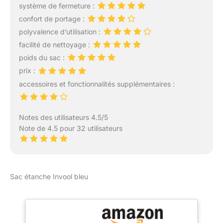
+ 8 L, différentes tailles
système de fermeture :
de sac étanche peuvent
confort de portage :
répondre à vos différents
polyvalence d’utilisation :
besoins. Léger et
portable : le sac étanche
facilité de nettoyage :
est très léger et compact,
poids du sac :
ce qui en fait un sac
prix :
étanche indispensable
accessoires et fonctionnalités supplémentaires :
pour la planification de
votre voyage. Le sac
étanche se plie
facilement et est petit, ce
Notes des utilisateurs 4.5/5
qui vous permet
Note de 4.5 pour 32 utilisateurs
d'économiser de
l'espace précieux dans
vos bagages. Facile à
utiliser : le sac étanche a
Sac étanche Invool bleu
une fermeture Velcro. Il
suffit de l’enclencher
pour le fermer. Roulez-le
simplement et il se
transforme en un petit