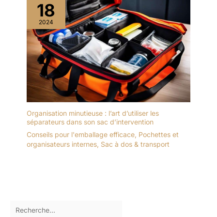
18
2024
Organisation minutieuse : l’art d’utiliser les
séparateurs dans son sac d’intervention
Conseils pour l'emballage efficace
,
Pochettes et
organisateurs internes
,
Sac à dos & transport