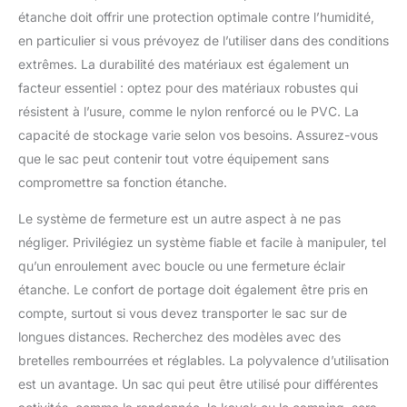
complète. Lorsqu'il n'est
sac de rangement pour
étanche doit offrir une protection optimale contre l’humidité,
vêtements, livres, collations,
pas utilisé, le sac peut
portefeuilles, documents,
en particulier si vous prévoyez de l’utiliser dans des conditions
être facilement plié dans
montres, bijoux, etc. C'est le
extrêmes. La durabilité des matériaux est également un
une taille compacte, ce
premier choix pour les voyages
en plein air.
qui le rend facile à
facteur essentiel : optez pour des matériaux robustes qui
transporter. En outre, sa
résistent à l’usure, comme le nylon renforcé ou le PVC. La
surface lisse permet un
capacité de stockage varie selon vos besoins. Assurez-vous
nettoyage facile.
que le sac peut contenir tout votre équipement sans
Multifonction : le sac
étanche peut flotter sur
compromettre sa fonction étanche.
l'eau après avoir été
Le système de fermeture est un autre aspect à ne pas
roulé et attaché, vous
pouvez facilement garder
négliger. Privilégiez un système fiable et facile à manipuler, tel
vos portefeuilles, clés,
qu’un enroulement avec boucle ou une fermeture éclair
serviettes, vêtements,
étanche. Le confort de portage doit également être pris en
chaussures,
compte, surtout si vous devez transporter le sac sur de
couvertures, sac de
couchage, sac à dos,
longues distances. Recherchez des modèles avec des
etc. Parfait pour la
bretelles rembourrées et réglables. La polyvalence d’utilisation
plongée, le kayak, la
est un avantage. Un sac qui peut être utilisé pour différentes
navigation, la voile, le