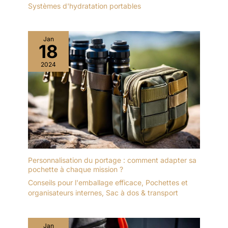
Systèmes d'hydratation portables
Jan
18
2024
Personnalisation du portage : comment adapter sa
pochette à chaque mission ?
Conseils pour l'emballage efficace
,
Pochettes et
organisateurs internes
,
Sac à dos & transport
Jan