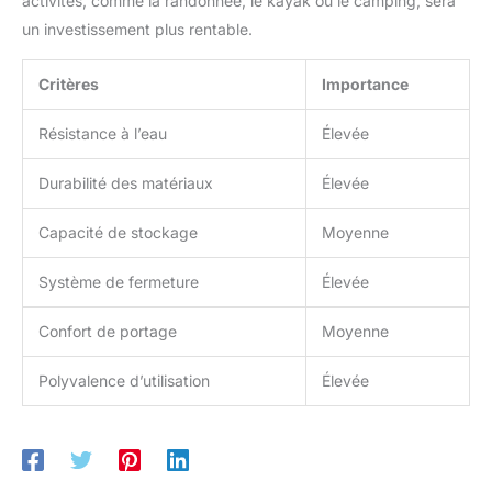
activités, comme la randonnée, le kayak ou le camping, sera
canoë, le surf, la pêche,
le rafting, la randonnée,
un investissement plus rentable.
le camping, les activités
de plage, etc. Un
Critères
Importance
excellent cadeau de
vacances pour la famille
Résistance à l’eau
Élevée
et les amis.
Durabilité des matériaux
Élevée
Capacité de stockage
Moyenne
Système de fermeture
Élevée
Confort de portage
Moyenne
Polyvalence d’utilisation
Élevée