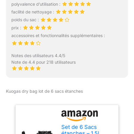
snowboard et plus
polyvalence d’utilisation :
Étanche et résistant aux
encore.
déchirures : les sacs
facilité de nettoyage :
étanches disposent de
poids du sac :
coutures soudées
prix :
robustes qui sont
accessoires et fonctionnalités supplémentaires :
conçues pour des
années d'utilisation,
résistantes aux
déchirures et à
Notes des utilisateurs 4.4/5
l'abrasion. Quelles que
Note de 4.4 pour 218 utilisateurs
soient les conditions,
notre ensemble de sacs
étanches assure une
protection complète de
Kuogas dry bag lot de 6 sacs étanches
votre équipement. Parfait
pour les aventures en
bateau, pêche, pagaie,
natation et randonnée.
Sangles réglables et
amovibles : notre sac à
Set de 6 Sacs
dos imperméable
étanches – 1,5L,