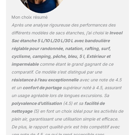
conçues pour des
années d'utilisation,
Mon choix résumé
résistantes aux
Après une analyse rigoureuse des performances des
déchirures et à
l'abrasion. Quelles que
différents modèles de sacs étanches, j’ai choisi le
Invool
soient les conditions,
Sac étanche 5 L/10 L/20 L/30 L avec bandoulière
notre ensemble de sacs
réglable pour randonnée, natation, rafting, surf,
étanches assure une
cyclisme, camping, pêche, bleu, 5 l, Extérieur et
protection complète de
votre équipement. Parfait
imperméable
comme étant le grand gagnant de ce
pour les aventures en
comparatif. Ce modèle s’est distingué par une
bateau, pêche, pagaie,
résistance à l’eau exceptionnelle
avec une note de 4.5
natation et randonnée.
et un
confort de portage
supérieur noté à 4.5, assurant
Sangles réglables et
amovibles : notre sac à
un usage agréable lors de longues excursions. Sa
dos imperméable
polyvalence d’utilisation
(4.5) et sa
facilité de
dispose de 4 tailles
nettoyage
(5) en font un choix idéal pour les activités de
différentes (5 L, 10 L, 20
plein air, garantissant une utilisation simple et efficace.
L, 30 L). Les sacs
étanches de 5 l et 10 l
De plus, le rapport qualité-prix est très compétitif avec
sont livrés avec une
une note de 4.5, ce qui le rend accessible sans