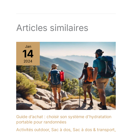
Articles similaires
Jan
14
2024
Guide d’achat : choisir son système d’hydratation
portable pour randonnées
Activités outdoor
,
Sac à dos
,
Sac à dos & transport
,