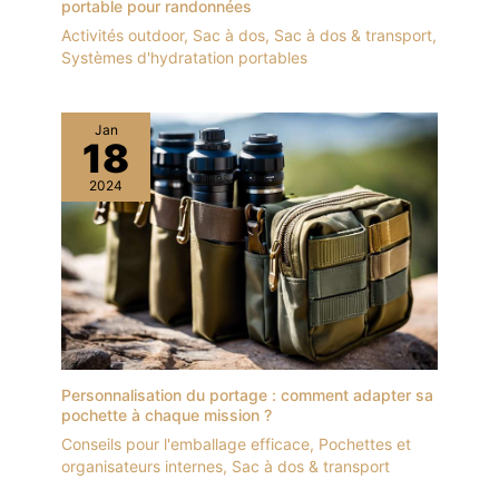
portable pour randonnées
Activités outdoor
,
Sac à dos
,
Sac à dos & transport
,
Systèmes d'hydratation portables
Jan
18
2024
Personnalisation du portage : comment adapter sa
pochette à chaque mission ?
Conseils pour l'emballage efficace
,
Pochettes et
organisateurs internes
,
Sac à dos & transport