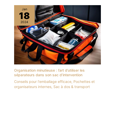
Jan
18
2024
Organisation minutieuse : l’art d’utiliser les
séparateurs dans son sac d’intervention
Conseils pour l'emballage efficace
,
Pochettes et
organisateurs internes
,
Sac à dos & transport