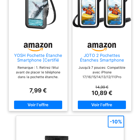
YOSH Pochette Étanche
JOTO 2 Pochettes
Smartphone [Certifié
Étanches Smartphone
IPX8], Jusqu'à 7,0
IPX8 jusqu'à 7 Pouces
Remarque : 1. Retirez l’étui
Jusqu'à 7 pouces: Compatible
Pouces, Noir
avant de placer le téléphone
avec iPhone
dans la pochette étanche.
17/16/15/14/13/12/11(Pro
2.Essuyez la pochette et le
Max,Pro,Air,Plus,Mini), XS, XS
téléphone avant et après usage.
Max, XR, X, 8, 8 Plus, 7, 7 Plus,
14,99 €
7,99 €
3. Testez l’étanchéité avant
SE ; Redmi NOTE 13/13 Pro, 12,
10,89 €
chaque utilisation. 4.La buée
13C, A3; GalaxyA15, A14, A05s,
due aux différences de
A35, A25, A54, A34, A55, A14;
température est normale
Pixel smartphone ou d’autres
Certifié IPX8 : Nouveau clip de
modèles jusqu’à 7 pouces
fermeture à pression et le bord
Efficacité de l’étanchéité:
entièrement fermé peuvent
Certifiée par IPX8, 100%
-10%
protéger votre téléphone des
Waterproof (30 mètres de
envahisseurs d'eau. YOSH
profondeur) ; Fermeture clip
coque waterproof peut protéger
plus résistante, offrir une
votre téléphone sous l'eau
protection imperméable pour