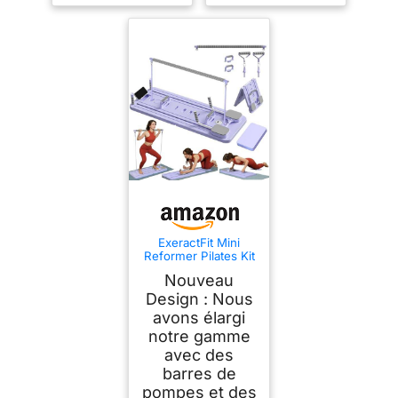
ExeractFit Mini
Reformer Pilates Kit
avec Barre de Pilate
Nouveau
et Bandes de
Résistance, Pilates
Design : Nous
Board Planche Pilate
avons élargi
Maison
notre gamme
Multifonctionnel
Rouleau
avec des
Abdominaux
barres de
Équipement
d'entraînement(Viole
pompes et des