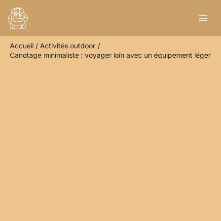
Aller
R
au
e
contenu
c
Accueil
Activités outdoor
h
Canotage minimaliste : voyager loin avec un équipement léger
e
r
c
h
e
r