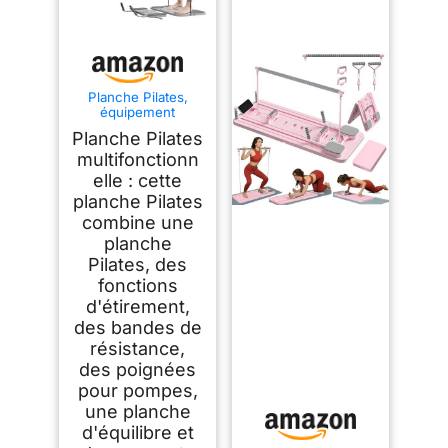
Planche Pilates,
équipement
Multifonctionnel 5
Planche Pilates
en 1 pour Pilates
Reformer, Appareil
multifonctionn
d'entraînement
elle : cette
Abdominal avec
planche Pilates
Compteur, kit Pilates
pour la Maison, avec
combine une
Bandes élastiques,
planche
pour Usage
Domestique
Pilates, des
fonctions
d'étirement,
des bandes de
résistance,
des poignées
pour pompes,
une planche
d'équilibre et