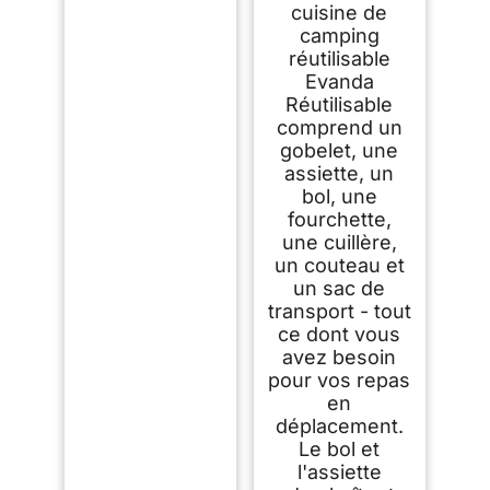
cuisine de
Peu encombrant
camping
réutilisable
Evanda
Réutilisable
comprend un
gobelet, une
assiette, un
bol, une
fourchette,
une cuillère,
un couteau et
un sac de
transport - tout
ce dont vous
avez besoin
pour vos repas
en
déplacement.
Le bol et
l'assiette