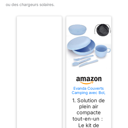
ou des chargeurs solaires.
Evanda Couverts
Camping avec Bol,
Assiette, Tasse,
1. Solution de
cuillère, Fourchette,
Couteau et Sac de
plein air
Transport,
compacte
Réutilisable
tout-en-un：
Accessoires de
Camping Essentiel
Le kit de
Équipement léger et