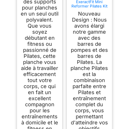
des supports
ExeractFit Mini
Reformer Pilates Kit
pour planches
avec Barre de Pilate
en un seul outil
Nouveau
et Bandes de
Résistance, Pilates
polyvalent.
Design : Nous
Board Planche Pilate
Que vous
avons élargi
Maison
soyez
notre gamme
Multifonctionnel
Rouleau
débutant en
avec des
Abdominaux
fitness ou
barres de
Équipement
d'entraînement(Ros
passionné de
pompes et des
e)
Pilates, cette
barres de
planche vous
Pilates. La
aide à travailler
planche Pilates
efficacement
est la
tout votre
combinaison
corps, ce qui
parfaite entre
en fait un
Pilates et
excellent
entraînement
compagnon
complet du
pour les
corps, vous
entraînements
permettant
à domicile et le
d'atteindre vos
fitness en
objectifs