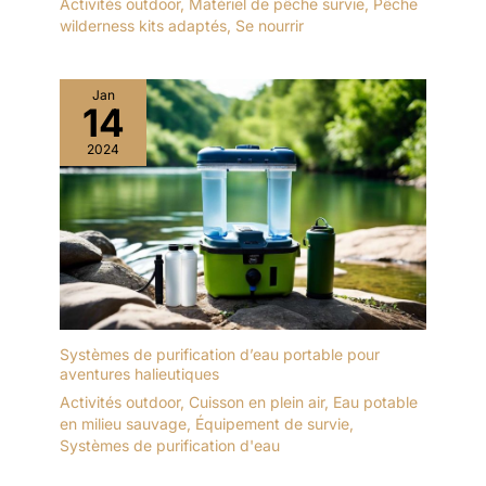
Activités outdoor
,
Matériel de pêche survie
,
Pêche
wilderness kits adaptés
,
Se nourrir
Jan
14
2024
Systèmes de purification d’eau portable pour
aventures halieutiques
Activités outdoor
,
Cuisson en plein air
,
Eau potable
en milieu sauvage
,
Équipement de survie
,
Systèmes de purification d'eau