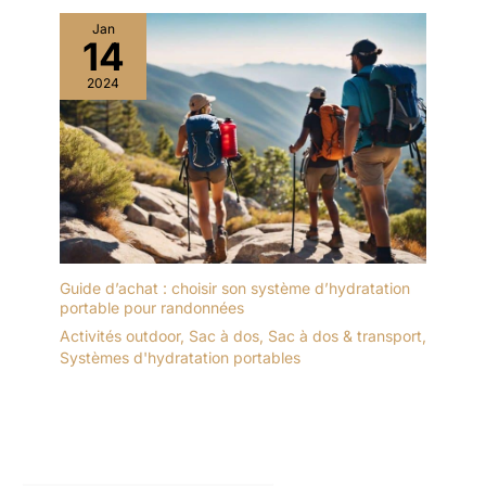
Jan
14
2024
Guide d’achat : choisir son système d’hydratation
portable pour randonnées
Activités outdoor
,
Sac à dos
,
Sac à dos & transport
,
Systèmes d'hydratation portables