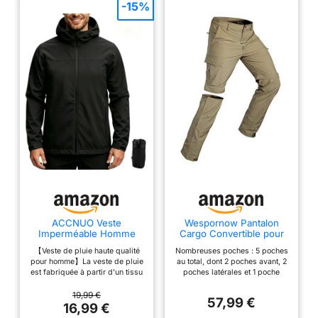
-15%
ACCNUO Veste
Wespornow Pantalon
Imperméable Homme
Cargo Convertible pour
Imperméable et légère
Homme à séchage
【Veste de pluie haute qualité
Nombreuses poches : 5 poches
Veste de pluie pour
Rapide léger et Respirant
pour homme】La veste de pluie
au total, dont 2 poches avant, 2
homme veste de pluie
avec Fermeture éclair
est fabriquée à partir d'un tissu
poches latérales et 1 poche
pour le cyclisme, la
pour randonnée,
imperméable de haute qualité et
arrière zippée. Pas de
randonnée et l'escalade
l'extérieur, la pêche, Le
d'une technologie imperméable,
problème pour transporter votre
19,99 €
Safari (XL, Kaki)
57,99 €
avec une imperméabilité de
téléphone de 6,5 pouces ou tout
16,99 €
8000 mmH₂O. La fermeture
autre petit objet Bon ajustement: