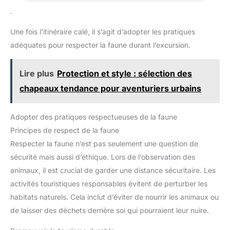
application - Vous pouvez utiliser ce kit de survie dans de
.
nombreuses situations: pause électrique, camping, randonnée,
pêche, chasse, alpinisme, etc. Pour les amateurs de plein air,
c'est un kit idéal et un bon cadeau. Meilleur choix de cadeaux -
Une fois l’itinéraire calé, il s’agit d’adopter les pratiques
nécessaire pour le camping, la randonnée, l'aventure, la survie
et les situations d'urgence. Votre mari, votre frère ou votre
adéquates pour respecter la faune durant l’excursion.
enfant pensera que c'est une bonne chaussette ou un cadeau
d'anniversaire.
Lire plus
Protection et style : sélection des
chapeaux tendance pour aventuriers urbains
Adopter des pratiques respectueuses de la faune
Principes de respect de la faune
Respecter la faune n’est pas seulement une question de
sécurité mais aussi d’éthique. Lors de l’observation des
animaux, il est crucial de garder une distance sécuritaire. Les
activités touristiques responsables évitent de perturber les
habitats naturels. Cela inclut d’éviter de nourrir les animaux ou
de laisser des déchets derrière soi qui pourraient leur nuire.