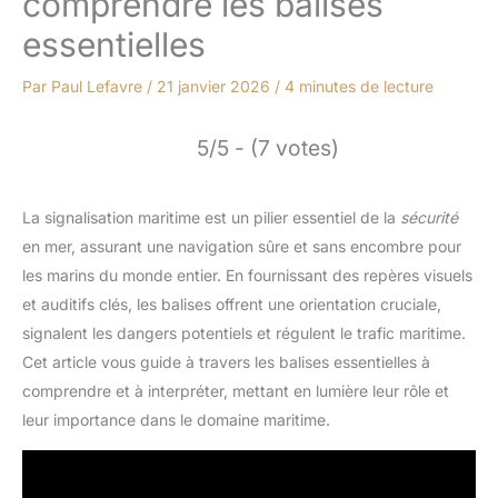
comprendre les balises
essentielles
Par
Paul Lefavre
/
21 janvier 2026
/
4 minutes de lecture
5/5 - (7 votes)
La signalisation maritime est un pilier essentiel de la
sécurité
en mer, assurant une navigation sûre et sans encombre pour
les marins du monde entier. En fournissant des repères visuels
et auditifs clés, les balises offrent une orientation cruciale,
signalent les dangers potentiels et régulent le trafic maritime.
Cet article vous guide à travers les balises essentielles à
comprendre et à interpréter, mettant en lumière leur rôle et
leur importance dans le domaine maritime.