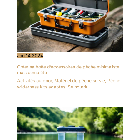
Jan
14
2024
Créer sa boîte d’accessoires de pêche minimaliste
mais complète
Activités outdoor
,
Matériel de pêche survie
,
Pêche
wilderness kits adaptés
,
Se nourrir