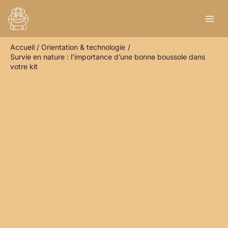
Aller
R
au
e
contenu
c
Accueil
Orientation & technologie
h
Survie en nature : l’importance d’une bonne boussole dans
e
votre kit
r
c
h
e
r