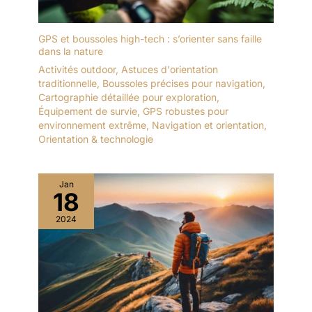
GPS et boussoles high-tech : s’orienter sans faille
dans la nature
Activités outdoor
,
Astuces d'orientation
traditionnelle
,
Boussoles précises pour navigation
,
Cartographie détaillée pour exploration
,
Équipement de survie
,
GPS robustes pour
environnement extrême
,
Navigation et orientation
,
Orientation & technologie
Jan
18
2024