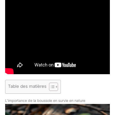
Table des matières
L’importance de la boussole en survie en nature