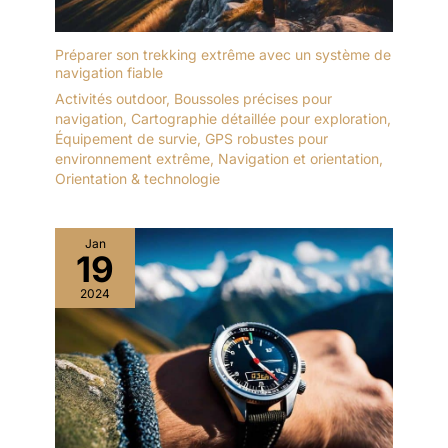
Préparer son trekking extrême avec un système de
navigation fiable
Activités outdoor
,
Boussoles précises pour
navigation
,
Cartographie détaillée pour exploration
,
Équipement de survie
,
GPS robustes pour
environnement extrême
,
Navigation et orientation
,
Orientation & technologie
Jan
19
2024