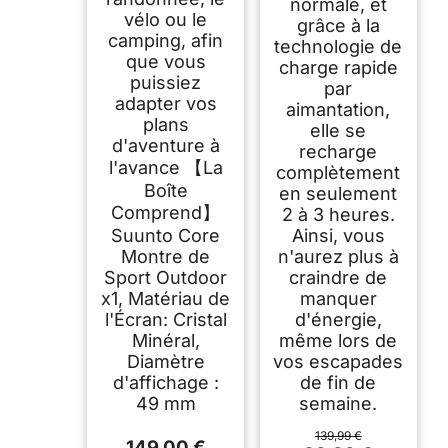
normale, et
vélo ou le
grâce à la
camping, afin
technologie de
que vous
charge rapide
puissiez
par
adapter vos
aimantation,
plans
elle se
d'aventure à
recharge
l'avance 【La
complètement
Boîte
en seulement
Comprend】
2 à 3 heures.
Suunto Core
Ainsi, vous
Montre de
n'aurez plus à
Sport Outdoor
craindre de
x1, Matériau de
manquer
l'Écran: Cristal
d'énergie,
Minéral,
même lors de
Diamètre
vos escapades
d'affichage :
de fin de
49 mm
semaine.
139,99 €
149,00 €