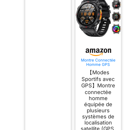
Montre Connectée
Homme GPS
Intégré, Boussole,
【Modes
Altimètre,
Baromètre, 1.6"
Sportifs avec
AMOLED Montre
GPS】Montre
Connectée avec
Appels Bluetooth,
connectée
Suivi Santé, 100+
homme
Sportifs, Podomètre,
Montre Sport
équipée de
Homme Android iOS
plusieurs
systèmes de
localisation
satellite (GPS,