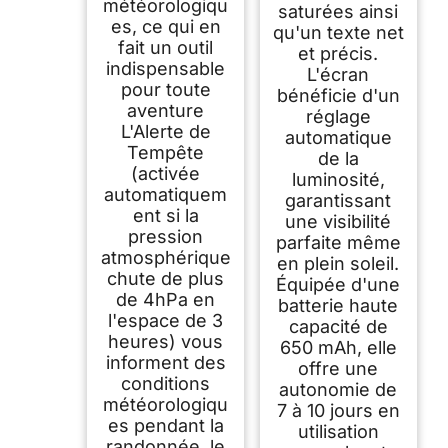
météorologiqu
saturées ainsi
es, ce qui en
qu'un texte net
fait un outil
et précis.
indispensable
L'écran
pour toute
bénéficie d'un
aventure
réglage
L'Alerte de
automatique
Tempête
de la
(activée
luminosité,
automatiquem
garantissant
ent si la
une visibilité
pression
parfaite même
atmosphérique
en plein soleil.
chute de plus
Équipée d'une
de 4hPa en
batterie haute
l'espace de 3
capacité de
heures) vous
650 mAh, elle
informent des
offre une
conditions
autonomie de
météorologiqu
7 à 10 jours en
es pendant la
utilisation
randonnée, le