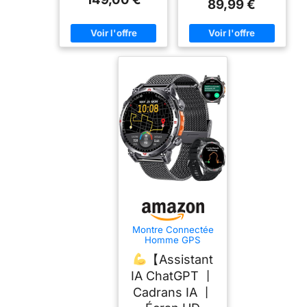
89,99 €
Montre Connectée
Homme GPS
Smartwatch -
【Assistant
Boussole Assistant
GPT AI Baromètre
IA ChatGPT 丨
Altimètre Appel
Cadrans IA 丨
Bluetooth Cadran AI
650mAh Batterie