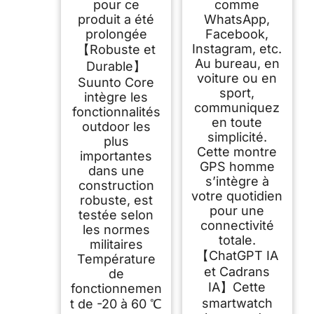
pour ce
comme
Extérieur
produit a été
WhatsApp,
Traditionnelle
Intelligent Étanche
prolongée
Facebook,
pour Les Aventures
Instagram, etc.
【Robuste et
en Plein Air
Au bureau, en
Durable】
voiture ou en
Suunto Core
sport,
intègre les
communiquez
fonctionnalités
en toute
outdoor les
simplicité.
plus
Cette montre
importantes
GPS homme
dans une
s’intègre à
construction
votre quotidien
robuste, est
pour une
testée selon
connectivité
les normes
totale.
militaires
【ChatGPT IA
Température
et Cadrans
de
IA】Cette
fonctionnemen
smartwatch
t de -20 à 60 ℃