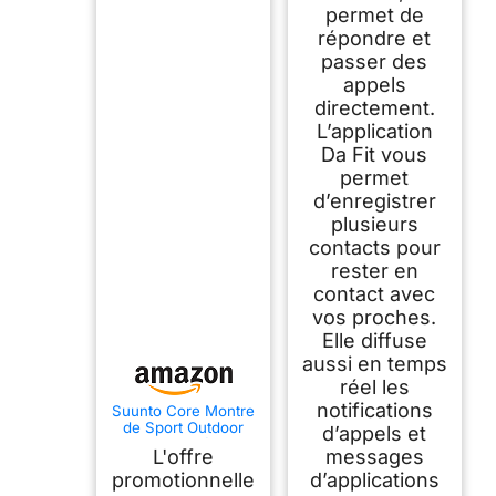
permet de
répondre et
passer des
appels
directement.
L’application
Da Fit vous
permet
d’enregistrer
plusieurs
contacts pour
rester en
contact avec
vos proches.
Elle diffuse
aussi en temps
réel les
notifications
Suunto Core Montre
de Sport Outdoor
d’appels et
avec Altimètre,
L'offre
messages
Baromètre et
Boussole,
promotionnelle
d’applications
Smartwatch