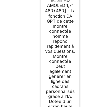
Écran HD
3ATM Étanche 1.70"
AMOLED 1,7"
AMOELD 120+
Modes Sportifs
480*480】: La
Santé pour Android
fonction DA
iOS
GPT de cette
montre
connectée
homme
répond
rapidement à
vos questions.
Montre
connectée
peut
également
générer en
ligne des
cadrans
personnalisés
grâce à l'IA.
Dotée d'un
écran haute