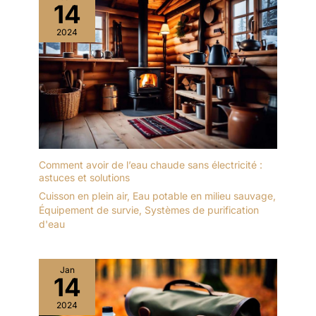
14
2024
Comment avoir de l’eau chaude sans électricité :
astuces et solutions
Cuisson en plein air
,
Eau potable en milieu sauvage
,
Équipement de survie
,
Systèmes de purification
d'eau
Jan
14
2024