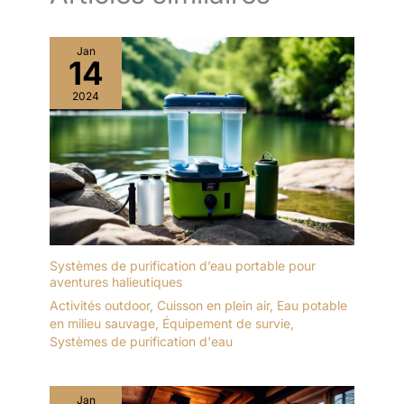
Jan
14
2024
Systèmes de purification d’eau portable pour
aventures halieutiques
Activités outdoor
,
Cuisson en plein air
,
Eau potable
en milieu sauvage
,
Équipement de survie
,
Systèmes de purification d'eau
Jan