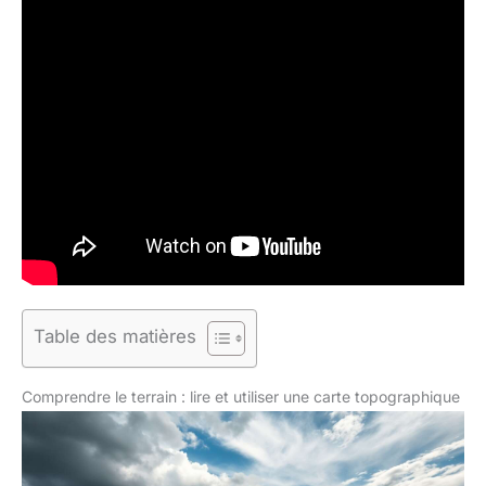
Table des matières
Comprendre le terrain : lire et utiliser une carte topographique