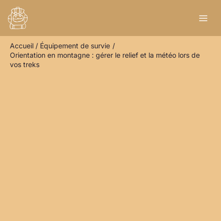
Aller
R
au
e
contenu
c
Accueil
Équipement de survie
h
Orientation en montagne : gérer le relief et la météo lors de
e
vos treks
r
c
h
e
r