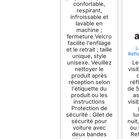
confortable,
respirant,
infroissable et
lavable en
machine ;
fermeture Velcro
facilite l'enfilage
L
et le retrait ; taille
Refle
unique, style
F
unisexe. Veuillez
Le
nettoyer le
visi
Réf
produit après
Gilet
p
réception selon
réf
Cons
l'étiquette du
de 5
produit ou les
as
instructions
visi
Protection de
sécurité : Gilet de
lu
sécurité pour
nuit
voiture avec
ou 
deux bandes
Ref