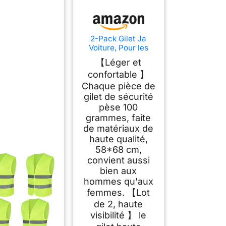
2-Pack Gilet Ja
Voiture, Pour les
voitures, les
【Léger et
chantiers, etc (2
confortable 】
Pièces)
Chaque pièce de
gilet de sécurité
pèse 100
grammes, faite
de matériaux de
haute qualité,
58*68 cm,
convient aussi
bien aux
hommes qu'aux
femmes. 【Lot
de 2, haute
visibilité 】 le