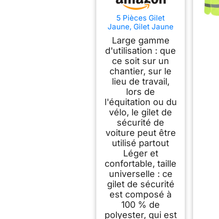
5 Pièces Gilet
Jaune, Gilet Jaune
Adulte Enfant, Gilet
Large gamme
Reflechissant pour
d'utilisation : que
Running Velo
ce soit sur un
Voiture, Gilet
Fluorescent De
chantier, sur le
SéCurité Unisexe,
lieu de travail,
Gilet Fluo pour la
lors de
Course à Pied le
l'équitation ou du
Vélo la Moto et
vélo, le gilet de
Travail
sécurité de
voiture peut être
utilisé partout
Léger et
confortable, taille
universelle : ce
gilet de sécurité
est composé à
100 % de
polyester, qui est