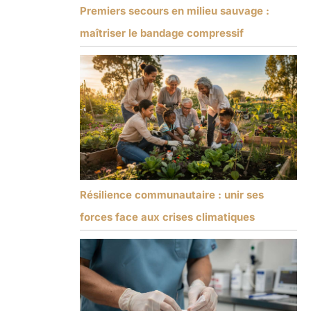
Premiers secours en milieu sauvage :
maîtriser le bandage compressif
Résilience communautaire : unir ses
forces face aux crises climatiques