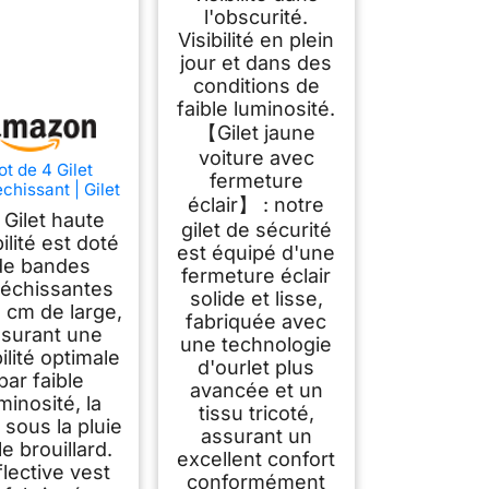
l'obscurité.
Visibilité en plein
jour et dans des
conditions de
faible luminosité.
【Gilet jaune
voiture avec
ot de 4 Gilet
fermeture
chissant | Gilet
éclair】 : notre
luo avec de
 Gilet haute
Bandes
gilet de sécurité
bilité est doté
léchissantes |
est équipé d'une
de bandes
 Haute Visibilité
fermeture éclair
our Voiture,
léchissantes
solide et lisse,
truction | Vert
 cm de large,
fabriquée avec
Fluorescent
surant une
une technologie
bilité optimale
d'ourlet plus
par faible
avancée et un
minosité, la
tissu tricoté,
, sous la pluie
assurant un
le brouillard.
excellent confort
lective vest
conformément