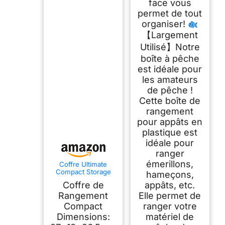
face vous
permet de tout
organiser!
【Largement
Utilisé】Notre
boîte à pêche
est idéale pour
les amateurs
de pêche !
Cette boîte de
rangement
pour appâts en
plastique est
idéale pour
ranger
émerillons,
Coffre Ultimate
Compact Storage
hameçons,
Box Incl. 4 Boites
Coffre de
appâts, etc.
De Rangement -
Mallette De Pêche
Rangement
Elle permet de
Compact
ranger votre
Dimensions:
matériel de