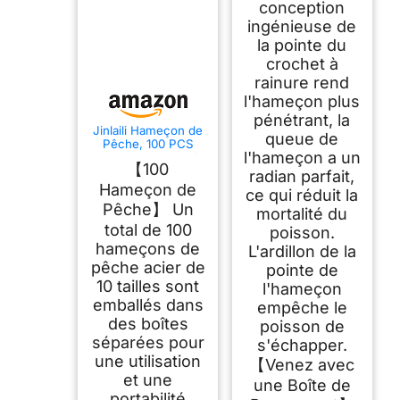
conception
ingénieuse de
la pointe du
crochet à
rainure rend
l'hameçon plus
pénétrant, la
Jinlaili Hameçon de
queue de
Pêche, 100 PCS
l'hameçon a un
Hameçons Barbelés
【100
en 10 Tailles
radian parfait,
Hameçon de
ce qui réduit la
Pêche】 Un
mortalité du
total de 100
poisson.
hameçons de
L'ardillon de la
pêche acier de
pointe de
10 tailles sont
l'hameçon
emballés dans
empêche le
des boîtes
poisson de
séparées pour
s'échapper.
une utilisation
【Venez avec
et une
une Boîte de
portabilité