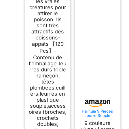
les vraies
créatures pour
attirer le
poisson. Ils
sont très
attractifs des
poissons-
appâts 【120
Pcs】-
Contenu de
l'emballage :leu
rres durs triple
hameçon,
têtes
plombées,cuill
ers,leurres en
plastique
souple,access
Halinuia 9 Pièces
oires (broches,
Leurre Souple
crochets
Pêche Carnassier
9 couleurs
doubles,
pour Sandre
Poissons