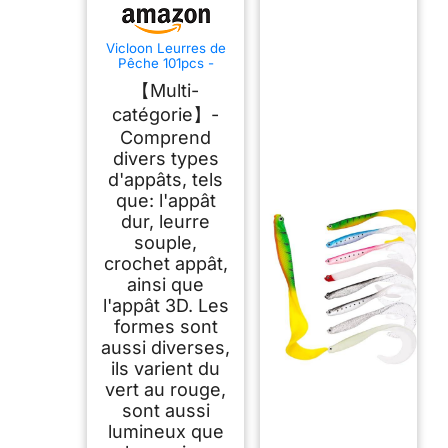
Vicloon Leurres de
Pêche 101pcs -
Spinnerbaits,Plastiqu
【Multi-
e
vers,Minnow,Popper
catégorie】-
,Crayon en Métal
Comprend
Dur Leurres,Souples
Pêche Jigs
divers types
Crochets - Kit
d'appâts, tels
d'appâts Portable
avec Boîte
que: l'appât
dur, leurre
souple,
crochet appât,
ainsi que
l'appât 3D. Les
formes sont
aussi diverses,
ils varient du
vert au rouge,
sont aussi
lumineux que