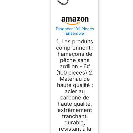
Dingbear 100 Pièces
Ensemble
D'hameçons sans
1. Les produits
Ardillon - Hameçons
De Pêche sans
comprennent :
Ardillons en Acier au
hameçons de
Carbone, Adaptés
pêche sans
Aux Rivières, Lacs,
Océans et étangs
ardillon - 6#
(sans Ardillon-6#)
(100 pièces) 2.
Matériau de
haute qualité :
acier au
carbone de
haute qualité,
extrêmement
tranchant,
durable,
résistant à la