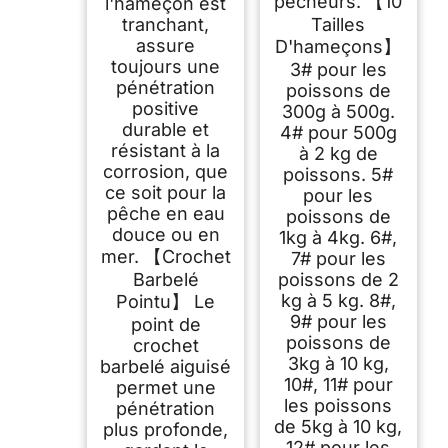
pêcheurs. 【10
l'hameçon est
tranchant,
Tailles
assure
D'hameçons】
toujours une
3# pour les
pénétration
poissons de
positive
300g à 500g.
durable et
4# pour 500g
résistant à la
à 2 kg de
corrosion, que
poissons. 5#
ce soit pour la
pour les
pêche en eau
poissons de
douce ou en
1kg à 4kg. 6#,
mer. 【Crochet
7# pour les
Barbelé
poissons de 2
kg à 5 kg. 8#,
Pointu】 Le
9# pour les
point de
poissons de
crochet
3kg à 10 kg,
barbelé aiguisé
10#, 11# pour
permet une
les poissons
pénétration
de 5kg à 10 kg,
plus profonde,
12# pour les