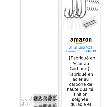
Jinlaili 200 PCS
Hameçon Solide, 10
Tailles Crochet de
【Fabriqué en
Pêche Durable,
Crochets de
Acier au
Poisson Barbelée,
Carbone】
Hameçons à Carpe
en Acier Carbone,
Fabriqué en
Hameçon pour
acier au
Pêche Eau Douce et
Mer, avec Boîte de
carbone de
Rangemant
haute qualité,
finition
soignée,
durable et