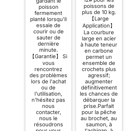
gardant le
poissons de
poisson
plus de 10 kg.
fermement
【Large
planté lorsqu'il
essaie de
Application】
courir ou de
La courbure
sauter de
large en acier
dernière
à haute teneur
minute.
en carbone
【Garantie】 Si
permet un
vous
ensemble de
rencontrez
crochets plus
des problèmes
agressif;
lors de l'achat
augmenter
ou de
définitivement
l'utilisation,
les chances de
n'hésitez pas
débarquer la
nous
prise.Parfait
contacter,
pour la pêche
nous le
au brochet, au
résoudrons
saumon, à
pour vous
l'achigan, à