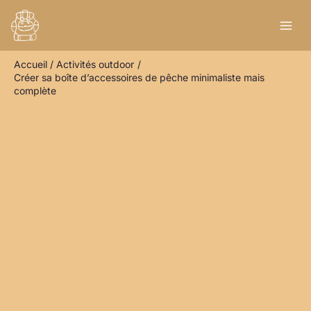
Aller
R
au
e
contenu
c
Accueil
Activités outdoor
h
Créer sa boîte d’accessoires de pêche minimaliste mais
e
complète
r
c
h
e
r