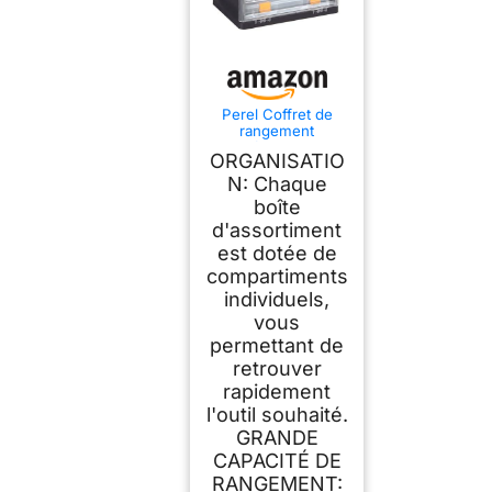
Perel Coffret de
rangement
multifonctionnel,
ORGANISATIO
boite à outils, boite
de rangement vide,
N: Chaque
caisse outil
boîte
plastique, portable,
d'assortiment
avec 4 boîtes
amovibles,
est dotée de
noir/orange, 340 x
compartiments
272 x 341 mm
individuels,
vous
permettant de
retrouver
rapidement
l'outil souhaité.
GRANDE
CAPACITÉ DE
RANGEMENT: