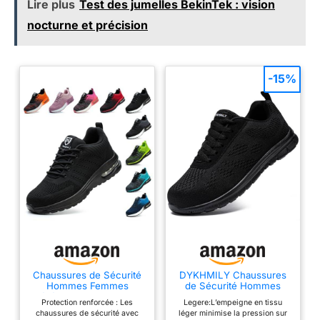
les sites d’exploitation, les
Lire plus
Test des jumelles BekinTek : vision
ateliers de forge, l’industrie
nocturne et précision
manufacturière, la logistique,
les entrepôts, les usines, le
jardinage, les loisirs quotidiens,
etc. Dans les environnements
de travail difficiles, nos
chaussures garantissent
-15%
confort, durabilité et sécurité,
sans risque de blessure.
Chaussures de Sécurité
DYKHMILY Chaussures
Hommes Femmes
de Sécurité Hommes
Légère Basket Securite
Basket de Securite
Protection renforcée : Les
Legere:L’empeigne en tissu
Confortable
Legere Noir 41
chaussures de sécurité avec
léger minimise la pression sur
Antidérapante