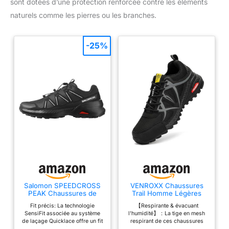
sont dotées d’une protection renforcée contre les éléments
naturels comme les pierres ou les branches.
-25%
Salomon SPEEDCROSS
VENROXX Chaussures
PEAK Chaussures de
Trail Homme Légères
randonnée pour homme
Basket de Randonnée
Fit précis: La technologie
【Respirante & évacuant
Respirantes
SensiFit associée au système
l'humidité】：La tige en mesh
Antidérapantes
de laçage Quicklace offre un fit
respirant de ces chaussures
Chaussures de Marche
précis et homogène, ajustable
trail hommes favorise la