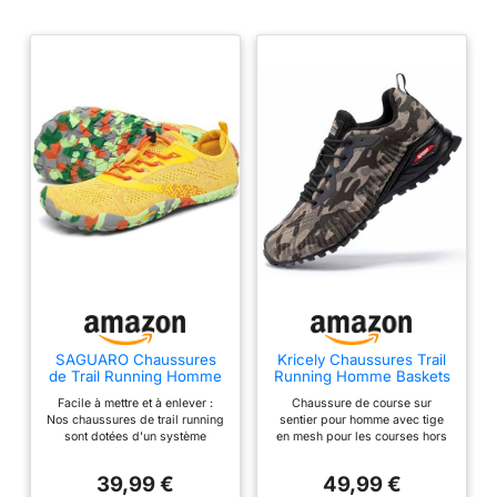
SAGUARO Chaussures
Kricely Chaussures Trail
de Trail Running Homme
Running Homme Baskets
Femme Chaussures
Sport Camouflage 42.5
Facile à mettre et à enlever :
Chaussure de course sur
Minimalistes Chaussures
Nos chaussures de trail running
sentier pour homme avec tige
de Sport Fitness
sont dotées d'un système
en mesh pour les courses hors
Randonnée Escalade
d'attaches élastiques rapides,
route de longue distance en
Marche Barefoot Shoes
faciles à mettre et à enlever
montagne ou en forêt. [Tige
Chaussures Aquatiques,
39,99 €
49,99 €
Tige respirante : La tige est
respirante] - matériau en maille
Jaune, 43 EU