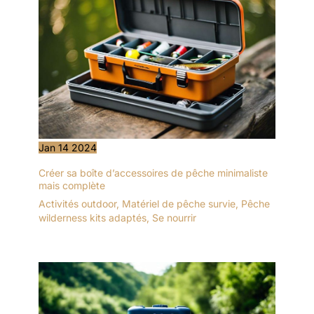
Jan
14
2024
Créer sa boîte d’accessoires de pêche minimaliste
mais complète
Activités outdoor
,
Matériel de pêche survie
,
Pêche
wilderness kits adaptés
,
Se nourrir