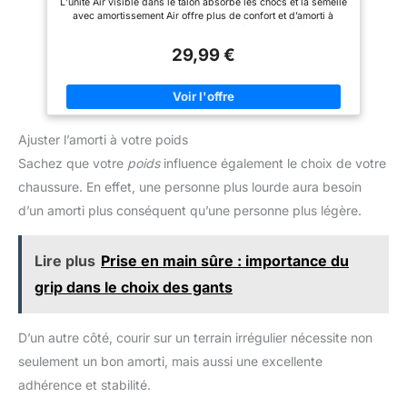
L’unité Air visible dans le talon absorbe les chocs et la semelle
lacets réglables assurent un
avec amortissement Air offre plus de confort et d’amorti à
ajustement facile et
chaque pas. La tige en maille synthétique est légère et
personnalisé.
respirante et comprend des détails en cuir verni pour un
29,99 €
ajustement confortable et un bon maintien. Plantilla de confort
pour garder les pieds sans stress pour votre usure
quotidienne. Les chaussures à lacets basses tendance sont
super décontractées et élégantes. La conception basse se sent
confortable autour de votre cheville et rend la chaussure facile
à mettre et à enlever. Peut être utilisé comme chaussures de
Ajuster l’amorti à votre poids
marche, chaussures de course, baskets, chaussures
d'intérieur, chaussures de sport athlétiques, chaussures
Sachez que votre
poids
influence également le choix de votre
d'extérieur, voyages, exercice, entraînement, chaussures de
vacances, Chaussures, Chaussures de sport pour homme,
chaussure. En effet, une personne plus lourde aura besoin
Chaussures pour homme, etc.
d’un amorti plus conséquent qu’une personne plus légère.
Lire plus
Prise en main sûre : importance du
grip dans le choix des gants
D’un autre côté, courir sur un terrain irrégulier nécessite non
seulement un bon amorti, mais aussi une excellente
adhérence et stabilité.