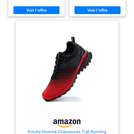
faite d'un matériau ultra-léger
de haute qualité. Ces
extensible et respirant, flexible
chaussures de course pour
et confortable Sensation de
hommes ne sont pas seulement
pieds nus : Semelle intérieure
à la mode et pleines de vitalité,
souple et amovible, pour une
mais aussi la tige élastique et
meilleure sensation de pieds
respirante permet au cou-de-
nus Boîte à orteils large : Une
pied de s'étirer et de respirer
large boîte à orteils permet à
librement. [Doublure
vos orteils de s'écarter et de se
confortable] - l'intérieur des
détendre Semelle zéro drop : La
baskets est en tissu tricoté
semelle zéro drop permet de
comme doublure intérieure.
garder les pieds près du sol,
Léger et doux, il s'adapte à vos
de soutenir les pieds de
pieds pour soulager la pression
manière flexible et de garder
sur les pieds. Les trous
l'équilibre
respirants sur le tissu tricoté
vous gardent au sec après une
longue période d'exercice. Les
semelles extérieures en
caoutchouc antidérapantes et
amortissantes offrent une
traction élevée et une excellente
adhérence. Convient à divers
sports et vêtements quotidiens,
tels que le jogging, la marche,
la course, le fitness, les sports,
les voyages, le plein air,
l'exercice, la randonnée, le
camping, les loisirs, les achats
quotidiens, la conduite, etc.
Kricely Homme Chaussures Trail Running