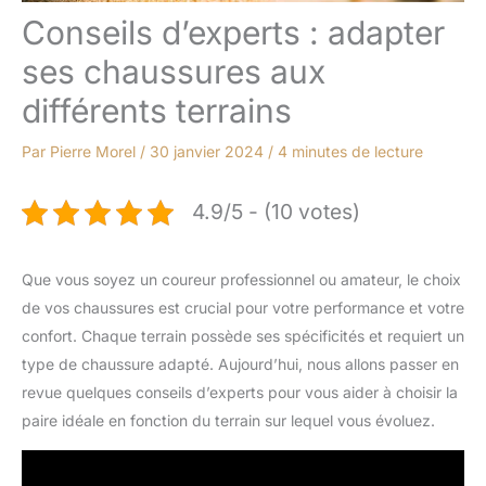
Conseils d’experts : adapter
ses chaussures aux
différents terrains
Par
Pierre Morel
/
30 janvier 2024
/
4 minutes de lecture
4.9/5 - (10 votes)
Que vous soyez un coureur professionnel ou amateur, le choix
de vos chaussures est crucial pour votre performance et votre
confort. Chaque terrain possède ses spécificités et requiert un
type de chaussure adapté. Aujourd’hui, nous allons passer en
revue quelques conseils d’experts pour vous aider à choisir la
paire idéale en fonction du terrain sur lequel vous évoluez.