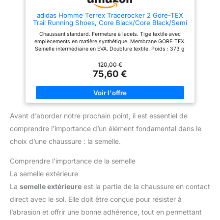
pression sur vos articulations,
vous permettant ainsi de vous
adidas Homme Terrex Tracerocker 2 Gore-TEX
sentir à l'aise pendant
Trail Running Shoes, Core Black/Core Black/Semi
l'entraînement. 【Chaussures
Impact Orange, 44 EU
tout terrain】：Combinent la
Chaussant standard. Fermeture à lacets. Tige textile avec
fonctionnalité d'une chaussure
empiècements en matière synthétique. Membrane GORE-TEX.
de trail avec un style tendance -
Semelle intermédiaire en EVA. Doublure textile. Poids : 373 g
pour le trekking, le trail running,
(pointure 42 2/3). Drop semelle intermédiaire : 7 mm (talon : 23
le fitness, le jogging et le
mm / avant-pied : 16 mm). Semelle extérieure Traxion à
120,00 €
quotidien.
crampons. Contient au moins 20 % de matériaux recyclés.
75,60 €
Avant d’aborder notre prochain point, il est essentiel de
comprendre l’importance d’un élément fondamental dans le
choix d’une chaussure : la semelle.
Comprendre l’importance de la semelle
La semelle extérieure
La
semelle extérieure
est la partie de la chaussure en contact
direct avec le sol. Elle doit être conçue pour résister à
l’abrasion et offrir une bonne adhérence, tout en permettant