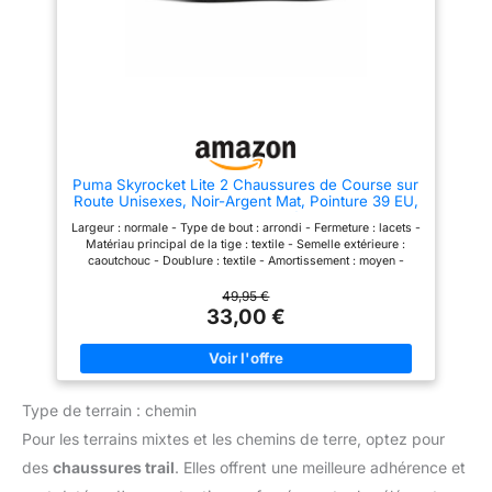
douce et possède d'excellentes
propriétés d'amortissement,
protège le pied, disperse
efficacement la force d'impact
et n'alourdit pas le pied.
Comme chaussures d'extérieur,
bien sûr, pour les exercices de
loisirs tels que la marche, le
jogging, la doublure, le tennis,
le basket-ball, l'équitation et la
pêche.
Puma Skyrocket Lite 2 Chaussures de Course sur
Route Unisexes, Noir-Argent Mat, Pointure 39 EU,
Puma Noir Mat argenté, 39 EU
Largeur : normale - Type de bout : arrondi - Fermeture : lacets -
Matériau principal de la tige : textile - Semelle extérieure :
caoutchouc - Doublure : textile - Amortissement : moyen -
Hauteur du talon aux orteils : 10 mm - Pronation : neutre
49,95 €
33,00 €
Type de terrain : chemin
Pour les terrains mixtes et les chemins de terre, optez pour
des
chaussures trail
. Elles offrent une meilleure adhérence et