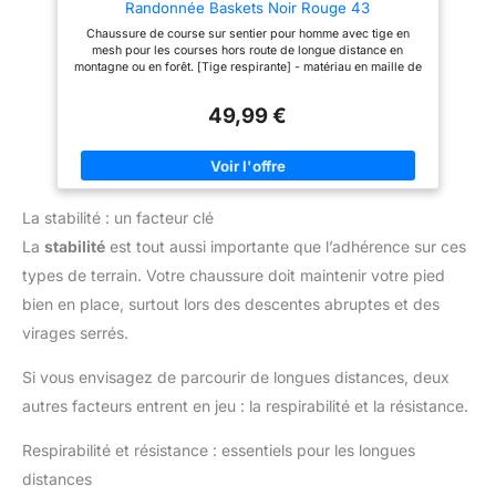
Randonnée Baskets Noir Rouge 43
Chaussure de course sur sentier pour homme avec tige en
mesh pour les courses hors route de longue distance en
montagne ou en forêt. [Tige respirante] - matériau en maille de
haute qualité. Ces chaussures de course pour hommes ne sont
pas seulement à la mode et pleines de vitalité, mais aussi la
49,99 €
tige élastique et respirante permet au cou-de-pied de s'étirer
et de respirer librement. [Doublure confortable] - l'intérieur des
baskets est en tissu tricoté comme doublure intérieure. Léger et
doux, il s'adapte à vos pieds pour soulager la pression sur les
pieds. Les trous respirants sur le tissu tricoté vous gardent au
sec après une longue période d'exercice. Les semelles
La stabilité : un facteur clé
extérieures en caoutchouc antidérapantes et amortissantes
offrent une traction élevée et une excellente adhérence.
La
stabilité
est tout aussi importante que l’adhérence sur ces
Convient à divers sports et vêtements quotidiens, tels que le
jogging, la marche, la course, le fitness, les sports, les
types de terrain. Votre chaussure doit maintenir votre pied
voyages, le plein air, l'exercice, la randonnée, le camping, les
loisirs, les achats quotidiens, la conduite, etc.
bien en place, surtout lors des descentes abruptes et des
virages serrés.
Si vous envisagez de parcourir de longues distances, deux
autres facteurs entrent en jeu : la respirabilité et la résistance.
Respirabilité et résistance : essentiels pour les longues
distances