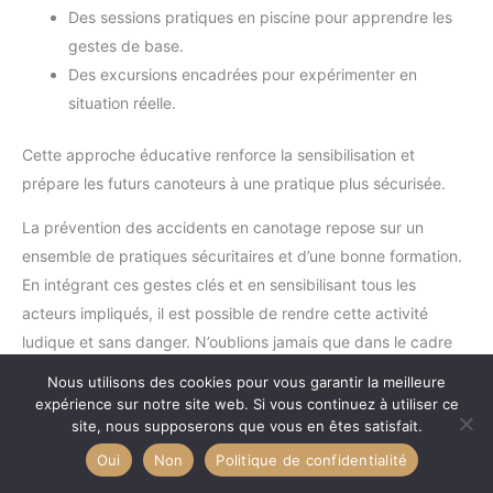
Des sessions pratiques en piscine pour apprendre les
gestes de base.
Des excursions encadrées pour expérimenter en
situation réelle.
Cette approche éducative renforce la sensibilisation et
prépare les futurs canoteurs à une pratique plus sécurisée.
La prévention des accidents en canotage repose sur un
ensemble de pratiques sécuritaires et d’une bonne formation.
En intégrant ces gestes clés et en sensibilisant tous les
acteurs impliqués, il est possible de rendre cette activité
ludique et sans danger. N’oublions jamais que dans le cadre
aquatique, la vigilance est notre meilleure alliée.
Nous utilisons des cookies pour vous garantir la meilleure
expérience sur notre site web. Si vous continuez à utiliser ce
site, nous supposerons que vous en êtes satisfait.
Oui
Non
Politique de confidentialité