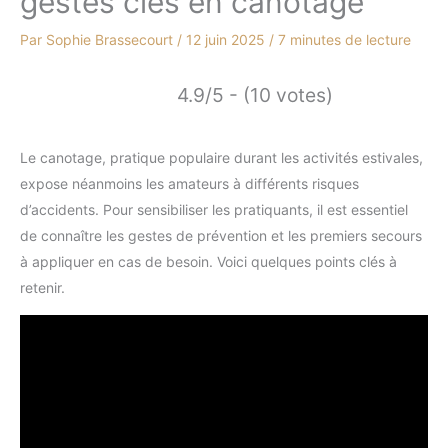
gestes clés en canotage
Par
Sophie Brassecourt
/
12 juin 2025
/
7 minutes de lecture
4.9/5 - (10 votes)
Le canotage, pratique populaire durant les activités estivales,
expose néanmoins les amateurs à différents risques
d’accidents. Pour sensibiliser les pratiquants, il est essentiel
de connaître les gestes de prévention et les premiers secours
à appliquer en cas de besoin. Voici quelques points clés à
retenir.