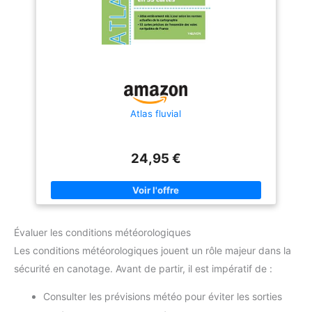
et de suivre vos aventures.
Utilisez les épingles fournies
pour marquer votre itinéraire.
Pédagogique : parfait pour les
enfants qui veulent découvrir le
monde. Le décor de la chambre
comporte les noms des
principaux continents, pays et
villes pour un apprentissage
précoce de la géographie.
Atlas fluvial
24,95 €
Évaluer les conditions météorologiques
Les conditions météorologiques jouent un rôle majeur dans la
sécurité en canotage. Avant de partir, il est impératif de :
Consulter les prévisions météo pour éviter les sorties