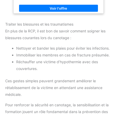
classiques 6x2cm; 8 pansements classiques 7x2cm; 8
pansements classiques 7x2,4cm; 4 pansements
hydrocolloïdes; 2 pansements non-tissés; 2 pansements
résistants à l'eau; 2 pansements résistants à l'eau 5 bandes en
coton; 6 compresses stériles; 1 bande 4x6cm; 5 lingettes
désinfectantes; 1 rouleau de non-tissé 5x2,5cm; 1 paire de
Traiter les blessures et les traumatismes
ciseaux; 1 pince à épiler; 2 systèmes d'attache La trousse est
essentielle pour traiter les douleurs, les gonflements, les
En plus de la RCP, il est bon de savoir comment soigner les
coupures, les égratignures, les brûlures et plus Légère et
compacte - Tout ce dont vous avez besoin en cas
blessures courantes lors du canotage :
d’événements imprévus - Idéal pour le camping, sports et
activités extérieures Ce produit est un dispositif médical
Nettoyer et bander les plaies pour éviter les infections.
Immobiliser les membres en cas de fracture présumée.
Réchauffer une victime d’hypothermie avec des
couvertures.
Ces gestes simples peuvent grandement améliorer le
rétablissement de la victime en attendant une assistance
médicale.
Pour renforcer la sécurité en canotage, la sensibilisation et la
formation jouent un rôle fondamental dans la prévention des