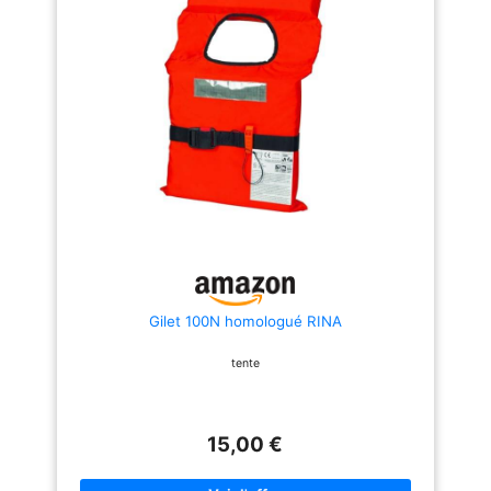
répartition optimale du poids et
éléments essentiels à portée de
réduit la fatigue pendant des
main et en toute sécurité. La
heures d'activités de plein air.
décoration longue de
Parfaitement adapté pour les
conception pliante peut stocker
utilisateurs adultes qui ont
quelques objets à emporter
besoin d'un équipement de
avec vous 3 tailles: s, m, L. s
sauvetage professionnel pour
pour 30 - 50 kg, m pour 50 - 70
une utilisation en bateau, de
kg, l pour 70 - 90 kg
stand up paddle ou d'autres
sports nautiques en plein air.
Gilet 100N homologué RINA
tente
15,00 €