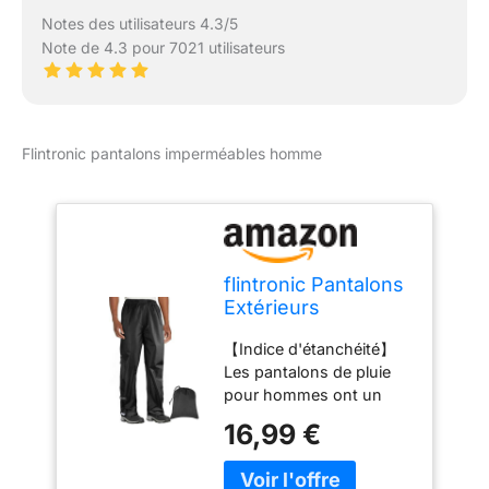
Notes des utilisateurs 4.3/5
Note de 4.3 pour 7021 utilisateurs
Flintronic pantalons imperméables homme
flintronic Pantalons
Extérieurs
Imperméables,
【Indice d'étanchéité】
Pantalons de Pluie
Les pantalons de pluie
Imperméables avec
pour hommes ont un
Poches Zippées,
indice d'étanchéité de 10
Pantalon de Pluie
16,99 €
000 millimètres et toutes
Imperméable et
les coutures sont
Respirant pour
scellées. Les pantalons