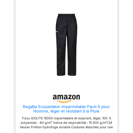
pantalon par-dessus les
vêtements de travail; les ourlets
réglables par pressions se
ferment autour des chaussures
ou des bottes pour garder la
pluie dehors FINITION SANS
PFAS: La finition Texpel Splash
Eco déperle l'eau et ne contient
pas de PFAS; l'enduction PVC
est conforme aux exigences
REACH, pour une protection
responsable face aux
intempéries sans renoncer à
l'étanchéité du vêtement
NORME EN 343 CLASSE 3:
Surpantalon certifié EN 343
Classe 3:1 X avec une colonne
d'eau de 5 000 mm pour une
protection imperméable testée;
le tissu indice UPF 40+ bloque
aussi 98% des rayons UV lors
des journées exposées au soleil
USAGES MULTIPLES: Les
Regatta Surpantalon imperméable Pack-It pour
ouvertures d'accès latérales
Homme, léger et résistant à la Pluie
donnent accès aux poches des
vêtements portés en dessous;
Tissu ISOLITE 15000 imperméable et respirant, léger, 100 %
disponible du XS au 7XL, ce
polyamide - 80 g/m² Indice de respirabilité : 15 000 g/m²/24
surpantalon s'entretient par un
heures Finition hydrofuge durable Coutures étanches pour une
lavage délicat à 40°C, sans
protection imperméable complète Non doublé