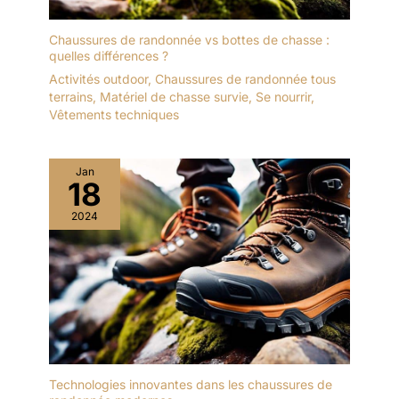
Chaussures de randonnée vs bottes de chasse :
quelles différences ?
Activités outdoor
,
Chaussures de randonnée tous
terrains
,
Matériel de chasse survie
,
Se nourrir
,
Vêtements techniques
Jan
18
2024
Technologies innovantes dans les chaussures de