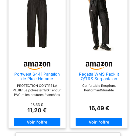
Portwest S441 Pantalon
Regatta WMS Pack It
de Pluie Homme
O/TRS Surpantalon
Imperméable Surpantalon
Femme Black FR : M
PROTECTION CONTRE LA
Confortable Respirant
Étanche
(Taille Fabricant : M)
PLUIE: Le polyester 190T enduit
Performant/durable
PVC et les coutures étanchées
forment une barrière
imperméable fiable contre la
13,63 €
16,49 €
pluie et le vent; léger, ce
11,20 €
surpantalon se glisse dans un
sac pour parer aux averses au
travail comme en déplacement
AJUSTEMENT PRATIQUE: La
ceinture élastiquée et la coupe
ample permettent d'enfiler le