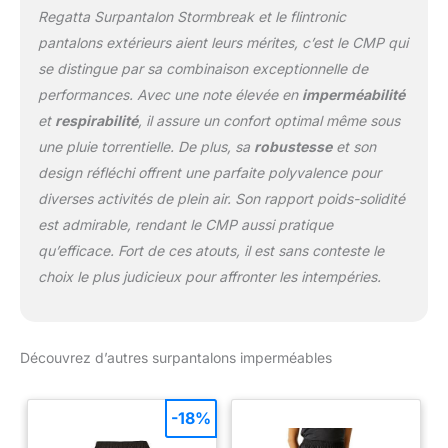
Regatta Surpantalon Stormbreak et le flintronic
adaptés pour la
randonnée, l'alpinisme, le
pantalons extérieurs aient leurs mérites, c’est le CMP qui
cyclisme, le golf, le
se distingue par sa combinaison exceptionnelle de
camping, la pêche, le
performances. Avec une note élevée en
imperméabilité
travail, le canotage, la
et
respirabilité
, il assure un confort optimal même sous
randonnée, l'équitation,
la chasse, le jogging, le
une pluie torrentielle. De plus, sa
robustesse
et son
canotage, les jeux d'eau,
design réfléchi offrent une parfaite polyvalence pour
le tourisme paysager, la
diverses activités de plein air. Son rapport poids-solidité
promenade du chien,
est admirable, rendant le CMP aussi pratique
etc. activités de pluie en
plein air et vêtements
qu’efficace. Fort de ces atouts, il est sans conteste le
quotidiens
choix le plus judicieux pour affronter les intempéries.
Découvrez d’autres surpantalons imperméables
-18%