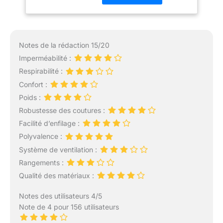
Homme
de randonnée
imperméables peuvent
empêcher l'eau de
s'infiltrer à travers le tissu
Notes de la rédaction 15/20
et les coutures,
Imperméabilité :
garantissant ainsi une
Respirabilité :
sécheresse interne
【Coupe-vent et
Confort :
respirant】 Le pantalon
Poids :
de pluie respirant est
Robustesse des coutures :
fabriqué en tissu 100 %
Facilité d’enfilage :
polyester de haute
qualité, durable,
Polyvalence :
infroissable et facile à
Système de ventilation :
nettoyer. Non étouffant,
Rangements :
vous garde au sec, léger
Qualité des matériaux :
et facilement pliable.
C'est une protection
Notes des utilisateurs 4/5
complète contre le vent
Note de 4 pour 156 utilisateurs
et les intempéries. Vous
pouvez le porter seul ou