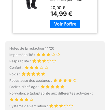
Respirant,
protection imperméable
Protection Contre la
20,00 €
complète Non doublé
Pluie
14,99 €
taille élastiquée 2
ouvertures de poches
latérales
Notes de la rédaction 14/20
Imperméabilité :
Respirabilité :
Confort :
Poids :
Robustesse des coutures :
Facilité d’enfilage :
Polyvalence (adaptabilité aux différentes activités) :
Système de ventilation :