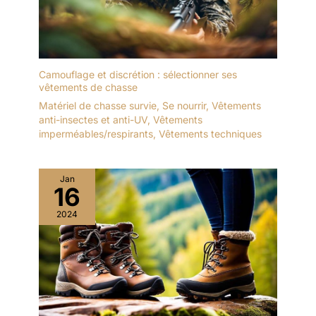
Camouflage et discrétion : sélectionner ses
vêtements de chasse
Matériel de chasse survie
,
Se nourrir
,
Vêtements
anti-insectes et anti-UV
,
Vêtements
imperméables/respirants
,
Vêtements techniques
Jan
16
2024