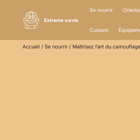
Aller
Se nourrir
Orienta
au
Extreme survie
contenu
Cuisson
Équipeme
Accueil
Se nourrir
Maîtrisez l’art du camoufla