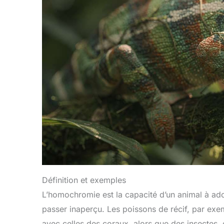
Définition et exemples
L’homochromie est la capacité d’un animal à ado
passer inaperçu. Les poissons de récif, par exe
avec celles des coraux, alors que des insectes,