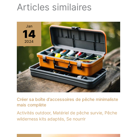
Articles similaires
Jan
14
2024
Créer sa boîte d’accessoires de pêche minimaliste
mais complète
Activités outdoor
,
Matériel de pêche survie
,
Pêche
wilderness kits adaptés
,
Se nourrir