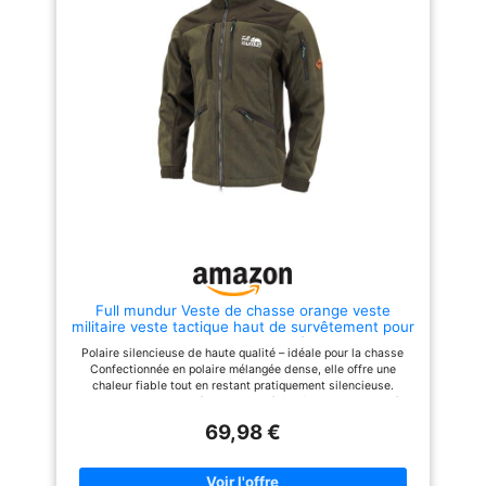
permis de chasse, clés ou
cartes en sécurité et au sec
même par mauvais temps.
Léger, silencieux et confortable
en mouvement Le matériau
doux génère très peu de bruit,
parfait pour l’affût ou la chasse
à l’approche. Très léger,
agréable à porter et offrant une
excellente liberté de
mouvement. Ensemble complet :
veste + pantalon assortis en
camouflage Motif camouflage
forestier 3D réaliste qui
s’intègre parfaitement dans
l’environnement naturel. Veste
avec capuche et poignets
réglables, pantalon avec taille
élastique, adapté à différentes
Full mundur Veste de chasse orange veste
morphologies. Sac de
militaire veste tactique haut de survêtement pour
rangement inclus – compact et
homme coupe-vent et imperméable Melange
facile à transporter L’ensemble
Polaire silencieuse de haute qualité – idéale pour la chasse
Green M
est livré avec une housse
Confectionnée en polaire mélangée dense, elle offre une
pratique à fermeture éclair.
chaleur fiable tout en restant pratiquement silencieuse.
Facile à plier et à ranger dans
Parfaite pour la chasse à l'approche, à l'affût et en battue, où le
un sac ou une voiture, idéal
silence absolu est primordial. Coupe-vent et chaude pour la fin
comme tenue de pluie de
69,98 €
de l'automne et l'hiver La polaire double couche, avec épaules
secours en déplacement.
et poitrine renforcées, offre une excellente protection contre le
vent et une isolation thermique stable. Le col montant bloque
l'air froid et assure un confort optimal même lors des longues