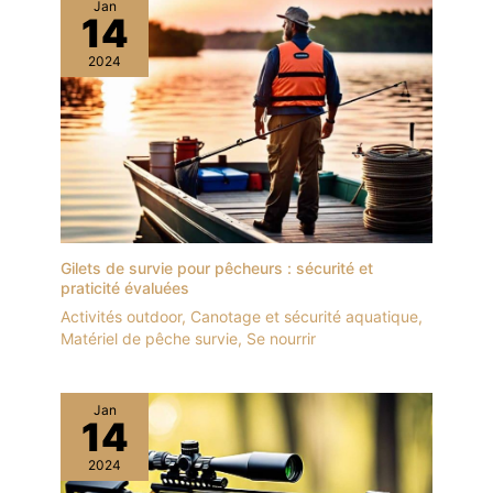
Jan
14
2024
Gilets de survie pour pêcheurs : sécurité et
praticité évaluées
Activités outdoor
,
Canotage et sécurité aquatique
,
Matériel de pêche survie
,
Se nourrir
Jan
14
2024