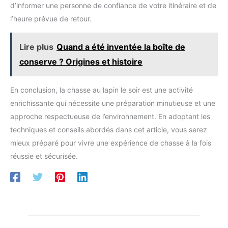
d’informer une personne de confiance de votre itinéraire et de
que l'on ne sent pas du tout sur la tête, le bandeau est
miniers, etc. Cadeau parfait
miniers, etc. Cadeau parfait
composé d'une bande élastique hautement élastique et
pour la famille et les amis.
pour la famille et les amis.
l’heure prévue de retour.
respirante, qui est respirante, n'absorbe pas la transpiration et
n'est pas facile à glisser. Il convient aux personnes ayant
différentes formes de tête. la lampe frontale est parfaite pour
les enfants également les adultes. Vous évitez ainsi une lampe
Lire plus
Quand a été inventée la boîte de
lourde gênant les activités en mains-libres 【IPX4 Étanche et
Utilisations Diverses】 IPX4 Étanche torche frontale
conserve ? Origines et histoire
garantissant une utilisation fiable même dans des conditions
humides sont parfaits pour une variété d'activités, telles que la
pêche, le vélo, le VTT, le camping, l'escalade, le bricolage,
En conclusion, la chasse au lapin le soir est une activité
l'exploration, la lecture, la réparation automobile, les outils
d'urgence et les travaux miniers, etc. Cadeau parfait pour les
enrichissante qui nécessite une préparation minutieuse et une
enfants et les amis
approche respectueuse de l’environnement. En adoptant les
techniques et conseils abordés dans cet article, vous serez
mieux préparé pour vivre une expérience de chasse à la fois
réussie et sécurisée.