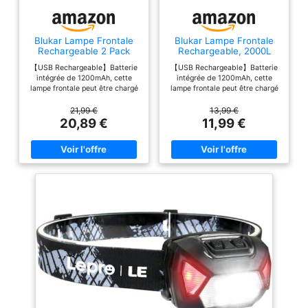
Blukar Lampe Frontale
Blukar Lampe Frontale
Rechargeable 2 Pack
Rechargeable, 2000L
2000L Super Lumineux
Super Lumineux IPX5
【USB Rechargeable】Batterie
【USB Rechargeable】Batterie
IPX5 Étanche
Étanche
intégrée de 1200mAh, cette
intégrée de 1200mAh, cette
lampe frontale peut être chargé
lampe frontale peut être chargé
via un câble USB inclus. Le
via un câble USB inclus. Le
phare puissant peut supporter
phare puissant peut supporter
21,99 €
13,99 €
des activités de plein air à long
des activités de plein air à long
20,89 €
11,99 €
terme après une charge
terme après une charge
complète, vous offrant une
complète, vous offrant une
durée d'éclairage plus longue et
durée d'éclairage plus longue et
une expérience de charge plus
une expérience de charge plus
détendue. 【8 Modes
détendue. 【8 Modes
d'éclairage avec Détecteur de
d'éclairage avec Détecteur de
Mouvement】Capteur de
Mouvement】Capteur de
mouvement intégré, appuyez
mouvement intégré, appuyez
sur 2 boutons pour changer de
sur 2 boutons pour changer de
modes différents. 5 Modes
modes différents. 5 Modes
d'éclairage conventionnels: XPG
d'éclairage conventionnels: XPG
Blanche/COB
Blanche/COB
Blanche/XPG+COB
Blanche/XPG+COB
Blanche/COB Rouge/COB
Blanche/COB Rouge/COB
Stroboscopique Rouge. 3
Stroboscopique Rouge. 3
Modes d'éclairage du capteur:
Modes d'éclairage du capteur:
XPG Blanche/COB
XPG Blanche/COB
Blanche/XPG+COB Blanche. La
Blanche/XPG+COB Blanche. La