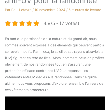
anti-UV pour la randonnée
Par
Paul Lefavre
/
10 novembre 2024
/
5 minutes de lecture
4.9/5 - (7 votes)
En tant que passionnés de la nature et du grand air, nous
sommes souvent exposés à des éléments qui peuvent parfois
se révéler nocifs. Parmi eux, le soleil et ses rayons ultraviolets
(UV) figurent en tête de liste. Alors, comment peut-on profiter
pleinement de nos randonnées tout en s’assurant une
protection efficace contre ces UV ? La réponse : les
vêtements anti-UV dédiés à la randonnée. Dans ce guide
ultime, nous vous proposons d’explorer ensemble l’univers de
ces vêtements protecteurs.