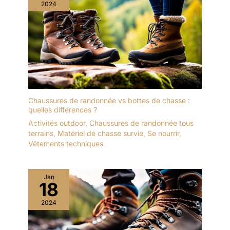
2024
Chaussures de randonnée vs bottes de chasse :
quelles différences ?
Activités outdoor
,
Chaussures de randonnée tous
terrains
,
Matériel de chasse survie
,
Se nourrir
,
Vêtements techniques
Jan
18
2024