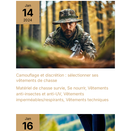
Jan
14
2024
Camouflage et discrétion : sélectionner ses
vêtements de chasse
Matériel de chasse survie
,
Se nourrir
,
Vêtements
anti-insectes et anti-UV
,
Vêtements
imperméables/respirants
,
Vêtements techniques
Jan
16