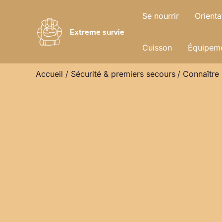
Aller
Se nourrir
Orienta
au
Extreme survie
contenu
Cuisson
Équipeme
Accueil
Sécurité & premiers secours
Connaître 