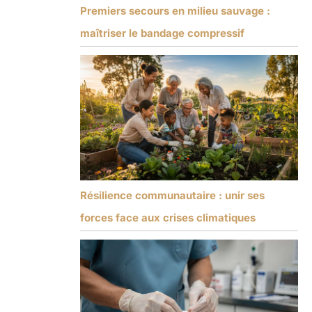
Premiers secours en milieu sauvage :
maîtriser le bandage compressif
Résilience communautaire : unir ses
forces face aux crises climatiques