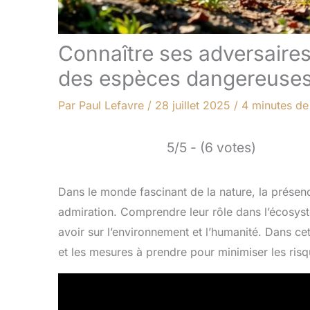
Connaître ses adversaires 
des espèces dangereuse
Par
Paul Lefavre
/
28 juillet 2025
/
4 minutes de
5/5 - (6 votes)
Dans le monde fascinant de la nature, la présenc
admiration. Comprendre leur rôle dans l’écosyst
avoir sur l’environnement et l’humanité. Dans ce
et les mesures à prendre pour minimiser les risq