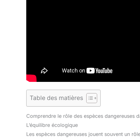
Table des matières
Comprendre le rôle des espèces dangereuses d
L’équilibre écologique
Les espèces dangereuses jouent souvent un rôle 