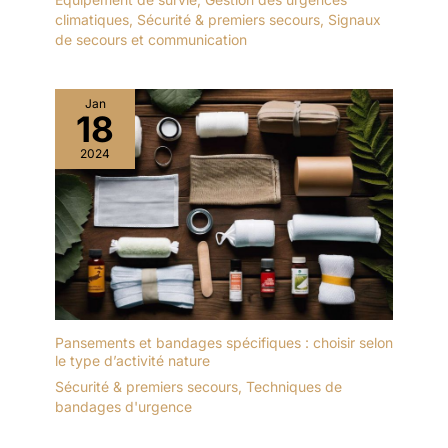
climatiques
,
Sécurité & premiers secours
,
Signaux
de secours et communication
Jan
18
2024
Pansements et bandages spécifiques : choisir selon
le type d’activité nature
Sécurité & premiers secours
,
Techniques de
bandages d'urgence