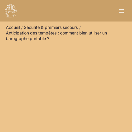
Aller
R
au
e
contenu
c
Accueil
Sécurité & premiers secours
h
Anticipation des tempêtes : comment bien utiliser un
e
barographe portable ?
r
c
h
e
r