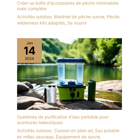
Créer sa boîte d’accessoires de pêche minimaliste
mais complète
Activités outdoor
,
Matériel de pêche survie
,
Pêche
wilderness kits adaptés
,
Se nourrir
Jan
14
2024
Systèmes de purification d’eau portable pour
aventures halieutiques
Activités outdoor
,
Cuisson en plein air
,
Eau potable
en milieu sauvage
,
Équipement de survie
,