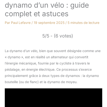
dynamo d’un vélo : guide
complet et astuces
Par
Paul Lefavre
/
19 septembre 2025
/
5 minutes de lecture
5/5 - (6 votes)
La dynamo d’un vélo, bien que souvent désignée comme une
« dynamo », est en réalité un alternateur qui convertit
l’énergie mécanique, fournie par le cycliste à travers le
pédalage, en énergie électrique. Ce processus s’exerce
principalement grâce à deux types de dynamos : la dynamo
bouteille (ou de flanc) et la dynamo de moyeu.