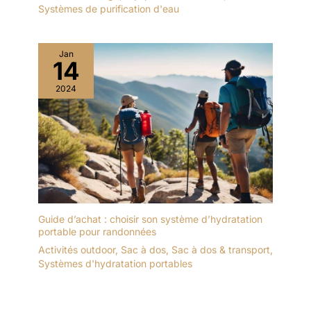
Systèmes de purification d'eau
Jan
14
2024
Guide d’achat : choisir son système d’hydratation
portable pour randonnées
Activités outdoor
,
Sac à dos
,
Sac à dos & transport
,
Systèmes d'hydratation portables