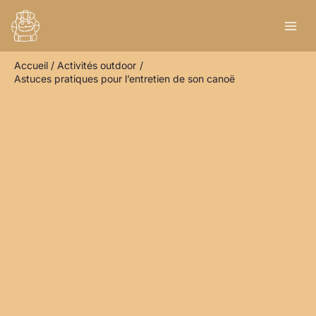
Aller
R
au
e
contenu
c
Accueil
Activités outdoor
h
Astuces pratiques pour l’entretien de son canoë
e
r
c
h
e
r