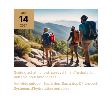
Jan
14
2024
Guide d’achat : choisir son système d’hydratation
portable pour randonnées
Activités outdoor
,
Sac à dos
,
Sac à dos & transport
,
Systèmes d'hydratation portables