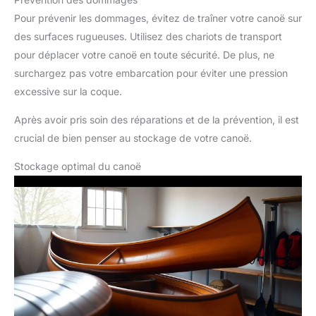
Pour prévenir les dommages, évitez de traîner votre canoë sur
des surfaces rugueuses. Utilisez des chariots de transport
pour déplacer votre canoë en toute sécurité. De plus, ne
surchargez pas votre embarcation pour éviter une pression
excessive sur la coque.
Après avoir pris soin des réparations et de la prévention, il est
crucial de bien penser au stockage de votre canoë.
Stockage optimal du canoë