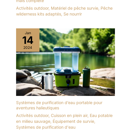
mais complète
Activités outdoor
,
Matériel de pêche survie
,
Pêche
wilderness kits adaptés
,
Se nourrir
Jan
14
2024
Systèmes de purification d’eau portable pour
aventures halieutiques
Activités outdoor
,
Cuisson en plein air
,
Eau potable
en milieu sauvage
,
Équipement de survie
,
Systèmes de purification d'eau