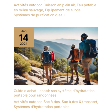
Activités outdoor
,
Cuisson en plein air
,
Eau potable
en milieu sauvage
,
Équipement de survie
,
Systèmes de purification d'eau
Jan
14
2024
Guide d’achat : choisir son système d’hydratation
portable pour randonnées
Activités outdoor
,
Sac à dos
,
Sac à dos & transport
,
Systèmes d'hydratation portables