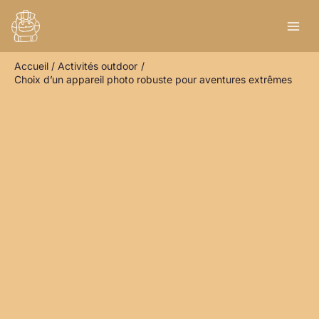
Aller
R
au
e
contenu
c
Accueil
Activités outdoor
h
Choix d’un appareil photo robuste pour aventures extrêmes
e
r
c
h
e
r