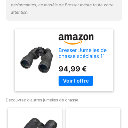
performantes, ce modèle de Bresser mérite toute votre
attention.
Bresser Jumelles de
chasse spéciales 11
x 56 en verre Bak-4
94,99 €
et revêtement
multicouche
complet
comprenant un
trépied, un fil de
connexion, une
Découvrez d’autres jumelles de chasse
sangle et un sac