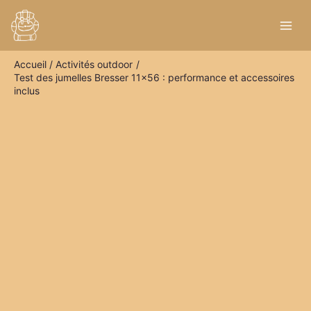
Aller
R
au
e
contenu
c
Accueil
Activités outdoor
h
Test des jumelles Bresser 11×56 : performance et accessoires
e
inclus
r
c
h
e
r