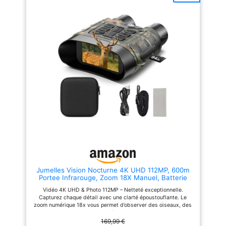
conduite, regarder la faune et le
paysage. 【Double capacité de
mise au point et réglage
précis】Facile à utiliser avec
bouton de mise au point et
anneaux de dioptrie, un design
amélioré de l'œillet et des
couvercles d'objectif attachés
pour un large éventail
d'utilisateurs, œillets tournants
vers le haut et vers le bas pour
un ajustement rapide et
confortable avec ou sans
lunettes. 【Prismes BAK-4 et
revêtement multicouches】les
lentilles entièrement
multicouches de 42 mm offrent
la luminosité et la fidélité des
couleurs dont vous avez
besoin. Il dispose également
d'un grossissement 12x, le
grossissement idéal pour
Jumelles Vision Nocturne 4K UHD 112MP, 600m
capturer les images les plus
Portee Infrarouge, Zoom 18X Manuel, Batterie
claires, lumineuses et stables.
5000mAh, Carte TF 64GB Offerte, Ideal Chasse
【Livré avec un adaptateur pour
Vidéo 4K UHD & Photo 112MP – Netteté exceptionnelle.
Camping Observation Nocturne, Etui de
smartphone】Jumelles peuvent
Capturez chaque détail avec une clarté époustouflante. Le
Rangement Inclus
être utilisées avec un support
zoom numérique 18x vous permet d’observer des oiseaux, des
de trépied, ce qui est très
paysages lointains ou des scènes sportives comme si vous
pratique lorsque vous regardez
étiez à côté. Idéal pour l’ornithologie, les randonnées en
169,99 €
quelque chose pendant une