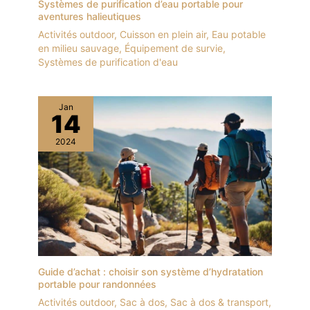
Systèmes de purification d’eau portable pour
aventures halieutiques
Activités outdoor
,
Cuisson en plein air
,
Eau potable
en milieu sauvage
,
Équipement de survie
,
Systèmes de purification d'eau
Jan
14
2024
Guide d’achat : choisir son système d’hydratation
portable pour randonnées
Activités outdoor
,
Sac à dos
,
Sac à dos & transport
,