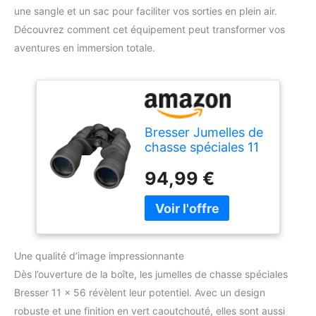
une sangle et un sac pour faciliter vos sorties en plein air.
Découvrez comment cet équipement peut transformer vos
aventures en immersion totale.
Bresser Jumelles de
chasse spéciales 11
x 56 en verre Bak-4
94,99 €
et revêtement
multicouche
complet
comprenant un
trépied, un fil de
connexion, une
Une qualité d’image impressionnante
sangle et un sac
Dès l’ouverture de la boîte, les jumelles de chasse spéciales
Bresser 11 x 56 révèlent leur potentiel. Avec un design
robuste et une finition en vert caoutchouté, elles sont aussi