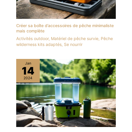
Créer sa boîte d’accessoires de pêche minimaliste
mais complète
Activités outdoor
,
Matériel de pêche survie
,
Pêche
wilderness kits adaptés
,
Se nourrir
Jan
14
2024