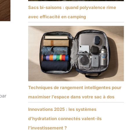
Sacs bi-saisons : quand polyvalence rime
avec efficacité en camping
Techniques de rangement intelligentes pour
 par
maximiser l’espace dans votre sac à dos
Innovations 2025 : les systèmes
d’hydratation connectés valent-ils
l’investissement ?