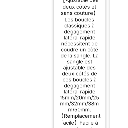
【Ajustable des
Duraflex - Qualité
deux côtés et
militaire - Réglable -
Pas de clips de
sans couture】
couture - En
Les boucles
plastique robuste -
classiques à
Pour sacs à dos -
dégagement
Sangle 2,5 cm 2
latéral rapide
Pièces
nécessitent de
coudre un côté
de la sangle. La
sangle est
ajustable des
deux côtés de
ces boucles à
dégagement
latéral rapide
15mm/20mm/25
mm/32mm/38m
m/50mm.
【Remplacement
facile】Facile à