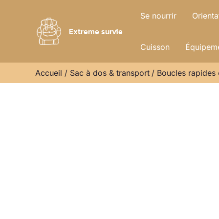
Aller
Se nourrir
Orienta
au
Extreme survie
contenu
Cuisson
Équipeme
Accueil
Sac à dos & transport
Boucles rapides o