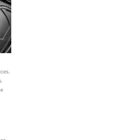
èces.
s.
le