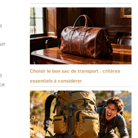
t
’un
Choisir le bon sac de transport : critères
t
essentiels à considérer
nce