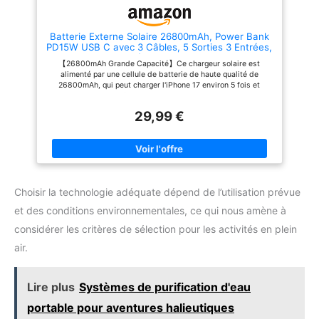
protection efficace contre les
de deux méthodes d'entrée :
surcharges et les dommages
Micro/USB C prend en charge
électriques pour votre moteur
une charge rapide de 20 W, et la
Batterie Externe Solaire 26800mAh, Power Bank
comme pour vos appareils.
banque d'énergie solaire peut
PD15W USB C avec 3 Câbles, 5 Sorties 3 Entrées,
COMPATIBLE AVEC BATTERIES
être complètement chargée en 6
Chargeur Solaire étanche avec Deux Lampes
JUSQU’À 100 AH : Ce boîtier de
à 7 heures. L'alimentation
【26800mAh Grande Capacité】Ce chargeur solaire est
Torches et Mousqueton pour Le Camping
batterie Miganeo accepte la
mobile avec entrée de câble
alimenté par une cellule de batterie de haute qualité de
plupart des batteries marines
USB-A prend en charge 5 V/2 A
26800mAh, qui peut charger l'iPhone 17 environ 5 fois et
courantes jusqu’à 100 Ah.
et nécessite plus de 12 heures.
l'tablette environ 1,5 fois, assez pour soutenir les besoins des
Dimensions maximales
5 appareils de sortie : cette
activités de plein air de plusieurs jours 【Chargez 5 Appareils
compatibles : 33,3 × 18,3 ×
banque d'énergie solaire sans
29,99 €
Simultanément】Ce chargeur solaire peut alimenter cinq
21,8 cm. Parfaitement adapté
fil peut charger 5 appareils en
appareils simultanément, idéal pour les sorties en groupe.
aux moteurs électriques
même temps. Il intègre un câble
Équipé de deux ports USB-A, d'une sortie USB-C et de câbles
Miganeo ainsi qu’à de nombreux
micro/téléphone portable
Lightning et USB-C intégrés, il peut alimenter simultanément
moteurs hors-bord et systèmes
(5V/2A) et un câble USB-C
votre téléphone, vos écouteurs Bluetooth et votre lampe de
de propulsion électrique.
(5V/3A). La sortie USB-C prend
camping 【3 Câbles de Charge Intégrés】La batterie externe
en charge la charge rapide PD
intègre trois câbles courants (USB-A/USB-C/Lightning). Finis
20 W, 30 minutes chargent 50
Choisir la technologie adéquate dépend de l’utilisation prévue
les câbles encombrants et enchevêtrés. Rechargez plus de 99
% des smartphones de la série,
% des appareils mobiles en débranchant simplement le câble
la sortie USB-A prend en charge
et des conditions environnementales, ce qui nous amène à
【Large Compatibilité】 Le chargeur solaire prend en charge
QC 30 W et peut charger 70 %
plusieurs protocoles de charge rapide, dont PD 15 W et QC
considérer les critères de sélection pour les activités en plein
de la série Android en 30
3.0, et est entièrement compatible avec les séries iPhone
minutes. Veuillez noter si votre
17/16/15/14/13/12/11, Samsung Galaxy, toutes les séries iPad,
air.
téléphone prend en charge la
Switch, caméras d'action, etc. Le port USB-C prend en charge
charge rapide. Sûr et durable :
la charge rapide bidirectionnelle, qui peut produire de l'énergie
des matériaux de haute qualité
et également entrer rapidement dans l'auto-charge à une
et des batteries de haute
Lire plus
Systèmes de purification d'eau
puissance de 15W 【Essentiels de Plein Air】Il y a ici deux
qualité peuvent prolonger la
petits détails spécialement conçus pour le camping en plein air,
durée de vie de la banque
portable pour aventures halieutiques
l'un est la boucle à anneau et l'autre est la lampe de poche LED
d'énergie solaire, et une