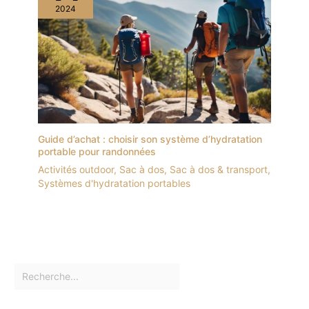
2024
Guide d’achat : choisir son système d’hydratation
portable pour randonnées
Activités outdoor
,
Sac à dos
,
Sac à dos & transport
,
Systèmes d'hydratation portables