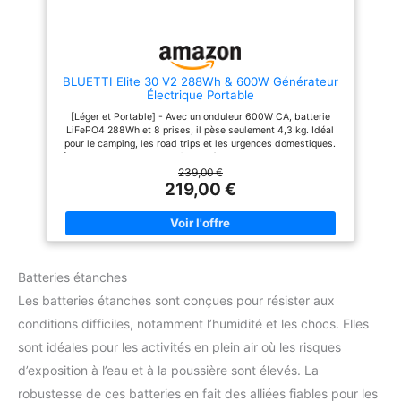
Alimente simultanément jusqu'à
stable, adaptée au camping,
9 appareils ] Grâce à la
caravanning, panne de courant
puissance de 1800W (3600W
domestique, travail en extérieur
crête) et à la capacité de
et bureautique mobile,
1024Wh, aferiy p180 générateur
satisfaire tous les besoins
électrique solaire 1800w
d'énergie hors réseau. [
BLUETTI Elite 30 V2 288Wh & 600W Générateur
permet d'alimenter
Contrôle Intelligent par APP ]
Électrique Portable
simultanément jusqu'à 9
Application dédiée compatible,
appareils : ordinateurs, drones,
contrôle à distance de votre
[Léger et Portable] - Avec un onduleur 600W CA, batterie
réfrigérateurs, projecteurs,
aferiy générateur électrique
LiFePO4 288Wh et 8 prises, il pèse seulement 4,3 kg. Idéal
cuisinières électriques, scies
solaire 1800W en un clic :
pour le camping, les road trips et les urgences domestiques.
électriques, etc., répondant
Statut en Temps Réel (niveau
[Charge CA en 70 Minutes] - 8 méthodes de charge dont CA,
ainsi aux besoins de recharge
de batterie, puissance de
solaire et voiture. Recharge complète en 70 minutes sans
239,00 €
de 95% des appareils
charge/décharge), Charge
altérer la batterie. [Puissance Extrême] - 1500W de puissance
219,00 €
électroniques. [ Économies
Programmée (programmez
de surcharge pour alimenter facilement bouilloires, grille-pain
d'électricité ] Avec un
l'horaire de charge selon vos
et autres appareils chauffants, élargissant ses applications.
rendement de 23%, ce panneau
besoins) et Réglage du Mode
[UPS Fiable] - En cas de panne de courant, le mode UPS
solaire portable 200W produit
de Fonctionnement. Pas de
s'active en seulement 10ms, de façon imperceptible. Il protège
plus d'énergie et est plus
manipulation en personne,
vos appareils essentiels en assurant une alimentation stable et
efficace que les panneaux
gestion optimisée de l'énergie
sans interruption. [Charge Solaire] - Le câble de charge solaire
solaires traditionnels. Associé à
pour le camping, caravanning et
Batteries étanches
n'est pas inclus avec l'Elite 30 V2. Pour utiliser un panneau
la aferiy p180 station énergie
panne de courant domestique,
solaire 100W ou 200W, l'achat d'un câble de charge solaire
portable 1024wh, il vous permet
usage intelligent et sans effort.
Les batteries étanches sont conçues pour résister aux
séparé est nécessaire. [Contenu du colis] - BLUETTI Elite 30
de réaliser facilement des
[ Fonctions de Sécurité
V2, câble de charge secteur, câble de charge voiture, manuel
conditions difficiles, notamment l’humidité et les chocs. Elles
économies d'argent et
Renforcées : LFP+UPS+BMS ]
d'utilisation.
d'énergie. [ Contenu de
Batterie LiFePO4 (LFP) de
sont idéales pour les activités en plein air où les risques
l'emballage ] Générateur
haute qualité de ce batterie
électrique portable AFERIY
nomade 1800w avec une longue
d’exposition à l’eau et à la poussière sont élevés. La
P180 Nomad1800, câble de
durée de vie de
recharge CA (conforme aux
charge/décharge ; fonction UPS
robustesse de ces batteries en fait des alliées fiables pour les