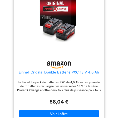
2607336092, 17618, 17618-01,
24618-01, 25618, 25618-01,
BSH180 CCS180, CCS180B,
CCS180K, CFL180, CFL180B,
etc. Fonctionnalités : Avec
voyant LED pour vous permettre
de vérifier la capacité restante
à tout moment. Les cellules
lithium-ion de haute qualité
offrent une durée de vie plus
longue. Sécurité OEM: La
batterie pour Bosch 18v répond
exactement aux normes OEM:
protection contre la surchauffe,
le court-circuit et la décharge
profonde. pour une
compatibilité totale avec
l'écosystème de batterie Bosch
Einhell Original Double Batterie PXC 18 V 4,0 Ah
18 V. Conseils d'entretien
professionnels : Maximisez la
durée de vie de votre
Le Einhell Le pack de batteries PXC de 4,0 Ah se compose de
remplacement de batterie
deux batteries rechargeables universelles 18 V de la série
Bosch BAT618 18 V 5 Ah : ①
Power X-Change et offre deux fois plus de puissance pour tous
Chargez complètement avant la
les appareils de la gamme de systèmes innovants. Les cellules
première utilisation, ②
au lithium-ion offrent plus de puissance et une meilleure
Optimisez le fonctionnement
58,04 €
immunité contre les problèmes courants tels que
entre -5℃ et 40℃, ③ Pour la
l'autodécharge. La durée de vie de ces batteries
batterie Bosch BAT618 18 V,
rechargeables est considérablement prolongée en adaptant les
effectuez une charge partielle
cycles de charge à la situation spécifique de l'application. Le
mensuelle lors du stockage, ④
système de gestion proactive des batteries de Einhell