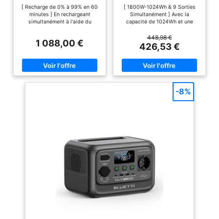
Portable avec 200W
1024Wh & 1800W
[ Recharge de 0% à 99% en 60
[ 1800W-1024Wh & 9 Sorties
Panneau Solaire Pliable,
(3600W Pic), Recharge
minutes ] En rechargeant
Simultanément ] Avec la
Batterie Nomade,
Rapide 0-90% en 60 Min,
simultanément à l'aide du
capacité de 1024Wh et une
Recharge de 0-99% en
Batterie Nomade
panneau solaire de 200W et de
puissance CA de 1800W
60 Min, 9 Sorties, UPS,
LiFePO4 avec UPS, BMS,
la prise CA, aferiy p180 station
(3600W puissance de crête),
448,98 €
Station Électrique Solaire
Station Électrique Solaire
1 088,00 €
électrique portable peut être
ce 1800w générateur électrique
426,53 €
pour
pour Camping, Maison,
rechargée à pleine capacité en
portable avec 9 sorties peut
Maison/Camping/RV
Bureau
60 minutes. Partez en voyage à
alimenter 9 appareils en même
tout moment, sans attendre. [
temps : ordinateurs, mini-
Équipé d'un panneau solaire
réfrigérateurs, climatiseurs,
portable 200W ] Aferiy P180
routeurs, etc. Onde sinusoïdale
générateur électrique portable
pure pour une alimentation
-8%
est équipé d'un panneau solaire
stable, adaptée au camping,
portable 200W qui convertit
caravanning, panne de courant
efficacement l'énergie solaire
domestique, travail en extérieur
en énergie électrique,
et bureautique mobile,
permettant ainsi de recharger
satisfaire tous les besoins
facilement plusieurs appareils
d'énergie hors réseau. [ Charge
en même temps. [ Faciles à
Ultra-rapide, 90% en 60min CA
transporter ] Aferiy P180
] Avec la capacité de 1024Wh et
1800W batterie nomade ne
une puissance CA de 1800W
pèse que 11,6 kg, tandis que le
(3600W puissance de crête),
panneau solaire 200W ne pèse
ce 1800w générateur électrique
que 5,3 kg et pliable. Une fois
portable avec 9 sorties peut
plié, il mesure 53×60×3,5cm et
alimenter 9 appareils en même
est équipé d'une poignée
temps : ordinateurs, mini-
ergonomique, ce qui permet
réfrigérateurs, climatiseurs,
même aux femmes de le
routeurs, etc. Onde sinusoïdale
soulever d'une seule main. [
pure pour une alimentation