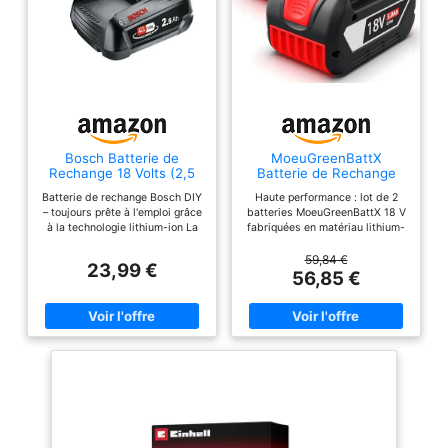
Bosch Batterie de
MoeuGreenBattX
Rechange 18 Volts (2,5
Batterie de Rechange
Ah, Compatible avec
pour Bosch Batterie 18V:
Batterie de rechange Bosch DIY
Haute performance : lot de 2
Tous Les appareils du
5,0Ah Li-ION Batterie
– toujours prête à l'emploi grâce
batteries MoeuGreenBattX 18 V
système écologique
d'outil pour Bosch 18V
à la technologie lithium-ion La
fabriquées en matériau lithium-
Bosch Home & Garden
BAT618 BAT618G
batterie est uniquement
ion, a passé la certification de
18 Volts)
BAT609 BAT609G
compatible avec le chargeur
sécurité, a une grande capacité
59,84 €
BAT619 BAT619G
23,99 €
rapide DIY AL 1830 CV
et une durée de fonctionnement
56,85 €
BAT610G BAT610 BAT612
(référence : 1 600 A00 5B3)
plus longue, c'est le meilleur
BAT622 (2 pièces)
Autonomie plus longue grâce à
remplacement pour les
la capacité de la batterie de 2,5
batteries d'outils Bosch 18 V.
Ah POWER FOR ALL ALLIANCE:
Bonne compatibilité : batterie
1 BATTERIE, ​10+ MARQUES, ​
de remplacement
150+ OUTILS Livré avec :
MoeuGreenBattX 5,0Ah pour
Batterie de rechange Bosch
outils Bosch 18V au lithium,
PBA 18 volts (lithium-ion, 2,5
compatible avec BAT609,
Ah)
BAT609G, BAT618, BAT618G,
BAT619, BAT619G,
2607336235, 2607336091,