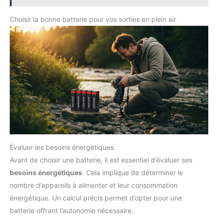
et la lampe de camping.La lampe de poche LED dispose de
technologie avancée de
trois modes : constant, SOS et stroboscopique.La lanterne de
protection de sécurité peut
camping dispose de 3 niveaux d'intensité pour une constante
Choisir la bonne batterie pour vos sorties en plein air
protéger le chargeur solaire et
stable, ce qui en fait un incontournable pour les activités de
vos appareils contre la
plein air et les urgences à domicile 【Durable et Sûr】 La
surcharge, la surchauffe et les
Power Bank utilise des batteries polymères de haute qualité,
courts-circuits, parfait pour les
sûres et stables. Sa structure robuste est étanche, résistante
voyages à domicile et les longs
aux chocs et à la poussière. Fiable et durable, elle résiste aux
séjours en camping.
environnements extérieurs difficiles
Évaluer les besoins énergétiques
Avant de choisir une batterie, il est essentiel d’évaluer ses
besoins énergétiques
. Cela implique de déterminer le
nombre d’appareils à alimenter et leur consommation
énergétique. Un calcul précis permet d’opter pour une
batterie offrant l’autonomie nécessaire.