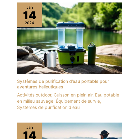
Jan
14
2024
Systèmes de purification d’eau portable pour
aventures halieutiques
Activités outdoor
,
Cuisson en plein air
,
Eau potable
en milieu sauvage
,
Équipement de survie
,
Systèmes de purification d'eau
Jan
14