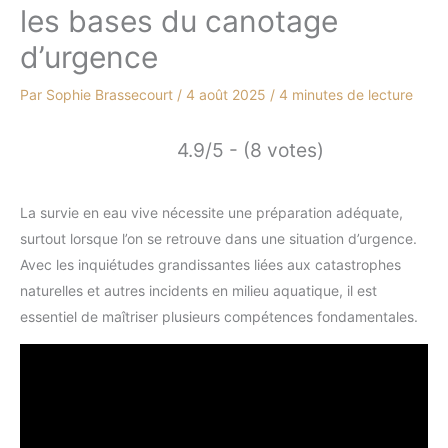
les bases du canotage
d’urgence
Par
Sophie Brassecourt
/
4 août 2025
/
4 minutes de lecture
4.9/5 - (8 votes)
La survie en eau vive nécessite une préparation adéquate,
surtout lorsque l’on se retrouve dans une situation d’urgence.
Avec les inquiétudes grandissantes liées aux catastrophes
naturelles et autres incidents en milieu aquatique, il est
essentiel de maîtriser plusieurs compétences fondamentales.