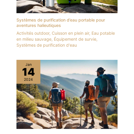
Systèmes de purification d’eau portable pour
aventures halieutiques
Activités outdoor
,
Cuisson en plein air
,
Eau potable
en milieu sauvage
,
Équipement de survie
,
Systèmes de purification d'eau
Jan
14
2024