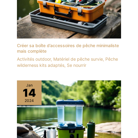
Créer sa boîte d’accessoires de pêche minimaliste
mais complète
Activités outdoor
,
Matériel de pêche survie
,
Pêche
wilderness kits adaptés
,
Se nourrir
Jan
14
2024