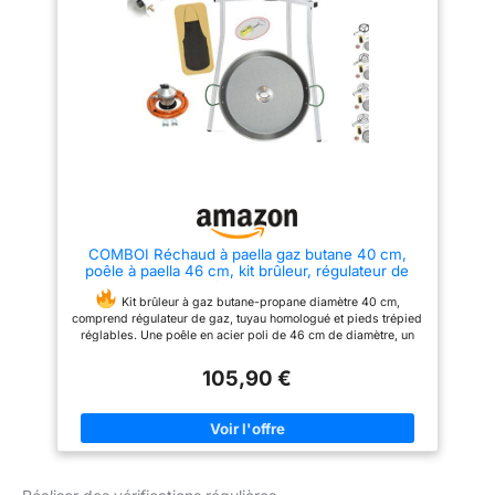
COMBOI Réchaud à paella gaz butane 40 cm,
poêle à paella 46 cm, kit brûleur, régulateur de
gaz, tuyau, pieds trépied, niveau, tablier, livre de
recettes numérique (kit 400 + pieds trépieds)
Kit brûleur à gaz butane-propane diamètre 40 cm,
comprend régulateur de gaz, tuyau homologué et pieds trépied
réglables. Une poêle en acier poli de 46 cm de diamètre, un
plateau et un mandrin de cuisine. Recette numérique et
instructions de conservation et de montage, téléchargement par
105,90 €
code QR, appareil non inclus. √ Fabriqué en Espagne. Profitez
des meilleures expériences avec cet ensemble complet !