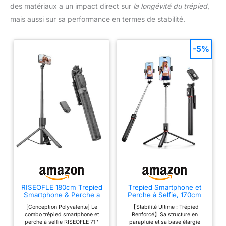
des matériaux a un impact direct sur
la longévité du trépied
,
mais aussi sur sa performance en termes de stabilité.
-5%
RISEOFLE 180cm Trepied
Trepied Smartphone et
Smartphone & Perche a
Perche à Selfie, 170cm
Selfie, Trepied
Trépied Téléphone
[Conception Polyvalente] Le
【Stabilité Ultime : Trépied
Telephone Portable
Portable avec
combo trépied smartphone et
Renforcé】Sa structure en
Rétractable en Aluminium
Télécommande sans Fil,
perche à selfie RISEOFLE 71''
parapluie et sa base élargie
avec Télécommande
Compatible avec iPhone