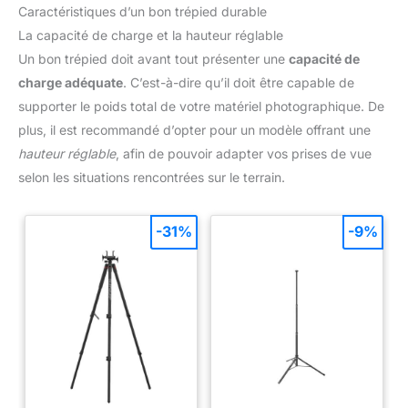
Caractéristiques d’un bon trépied durable
(iPhone, Samsung, Huawei, Xiaomi, etc.) Avec un port de botte
froide pour installer microphone ou lampe de complément.
La capacité de charge et la hauteur réglable
Équipé d'une télécommande sans fil, il vous permet de prendre
des photos dans un rayon de 10 m
Un bon trépied doit avant tout présenter une
capacité de
charge adéquate
. C’est-à-dire qu’il doit être capable de
supporter le poids total de votre matériel photographique. De
plus, il est recommandé d’opter pour un modèle offrant une
hauteur réglable
, afin de pouvoir adapter vos prises de vue
selon les situations rencontrées sur le terrain.
-31%
-9%