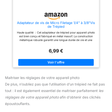
Adaptateur de vis de Micro Filetage 1/4" à 3/8"Vis
de Trépied
Haute qualité ：Cet adaptateur de trépied pour appareil photo
est bien conçu et fabriqué en métal massif. La construction
métallique robuste garantit une longue durée de vie et une
utilisation quotidienne fiable. Un excellent remplacement pour
l'adaptateur en plastique bon marché Compatibilité universelle
6,99 €
：Ces adaptateurs filetés en 2 parties offrent de multiples
possibilités d'utilisation en permettant une conversion facile
entre les filetages 3/8« et 1/4 », parfaits pour connecter des
appareils photo, des trépieds, des pieds de micro et d'autres
accessoires. Facile à utiliser ：Le connecteur femelle 3/8
pouces s'adapte aux supports de microphone standard, la vis
mâle 1/4 pouces s'adapte aux pieds de micro ou aux caméras
Maitriser les réglages de votre appareil photo
avec un adaptateur de vis de trépied.Grâce à des vis filetées,
Vous pouvez monter la caméra et le trépied rapidement.
De plus, n’oubliez pas que l’utilisation d’un trépied ne fait pas
Adaptateur fileté Installation facile sans outils supplémentaires
et grande stabilité. Surface antidérapante ：La surface moletée
tout : il est également essentiel de maitriser parfaitement
les
de l'adaptateur améliore la prise en main et empêche de
glisser lors de la fixation ou du retrait, ce qui offre une
réglages de votre appareil photo
afin d’obtenir des clichés
manipulation confortable et une sécurité supplémentaire pour
époustouflants.
votre précieux équipement. Large application ：L'adaptateur
1/4 à 3/8 pouce s'adapte à la plupart de votre équipement
photographique et autres accessoires, pour les appareils