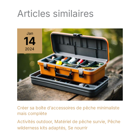
Articles similaires
Jan
14
2024
Créer sa boîte d’accessoires de pêche minimaliste
mais complète
Activités outdoor
,
Matériel de pêche survie
,
Pêche
wilderness kits adaptés
,
Se nourrir