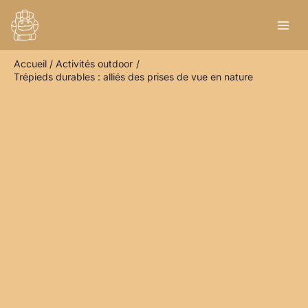
Aller
R
au
e
contenu
c
Accueil
Activités outdoor
h
Trépieds durables : alliés des prises de vue en nature
e
r
c
h
e
r