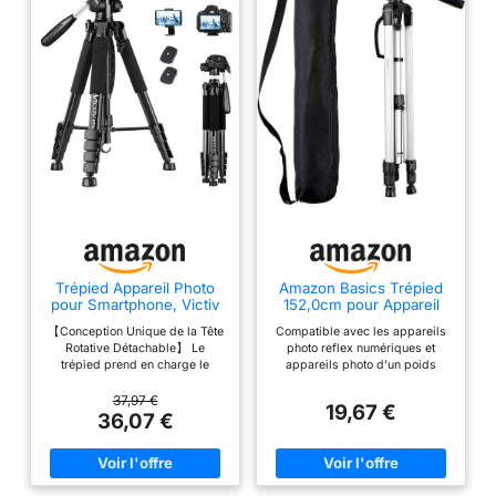
Trépied Appareil Photo
Amazon Basics Trépied
pour Smartphone, Victiv
152,0cm pour Appareil
185cm Trépied Caméra
Photo Reflex Numérique,
【Conception Unique de la Tête
Compatible avec les appareils
Léger, avec Sac, Hauteur
Rotative Détachable】 Le
photo reflex numériques et
Réglable, Noir
trépied prend en charge le
appareils photo d'un poids
panoramique à 360 °, le
maximum de 3 kg. Tête plateau
mouvement vertical à 180 °
à 3 directions avec niveau à
37,97 €
19,67 €
(dévissez la poignée dans le
bulle. Plateau rapide Leviers
36,07 €
sens inverse des aiguilles
rapides de blocage des jambes
d'une montre) et la prise de vue
Hauteur de 152 cm Remarque :
latérale à 90 °. La tête rotative à
ce n'est pas la bonne méthode
trois voies peut être démontée
si vous fixez la plaque à