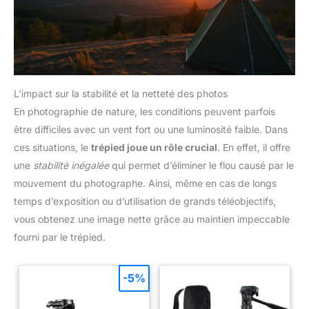
L’impact sur la stabilité et la netteté des photos
En photographie de nature, les conditions peuvent parfois
être difficiles avec un vent fort ou une luminosité faible. Dans
ces situations, le
trépied joue un rôle crucial
. En effet, il offre
une
stabilité inégalée
qui permet d’éliminer le flou causé par le
mouvement du photographe. Ainsi, même en cas de longs
temps d’exposition ou d’utilisation de grands téléobjectifs,
vous obtenez une image nette grâce au maintien impeccable
fourni par le trépied.
-5%