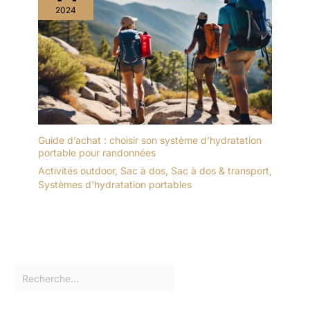
2024
Guide d’achat : choisir son système d’hydratation
portable pour randonnées
Activités outdoor
,
Sac à dos
,
Sac à dos & transport
,
Systèmes d'hydratation portables