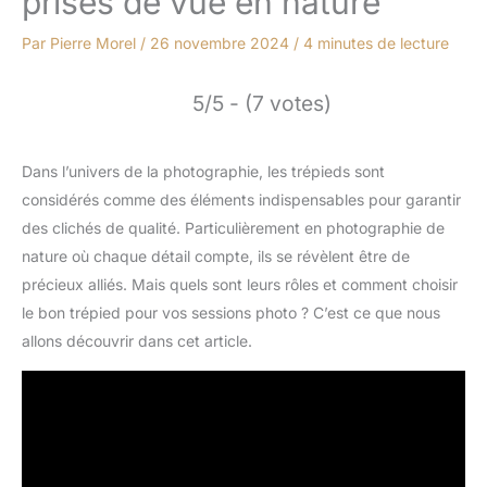
prises de vue en nature
Par
Pierre Morel
/
26 novembre 2024
/
4 minutes de lecture
5/5 - (7 votes)
Dans l’univers de la photographie, les trépieds sont
considérés comme des éléments indispensables pour garantir
des clichés de qualité. Particulièrement en photographie de
nature où chaque détail compte, ils se révèlent être de
précieux alliés. Mais quels sont leurs rôles et comment choisir
le bon trépied pour vos sessions photo ? C’est ce que nous
allons découvrir dans cet article.