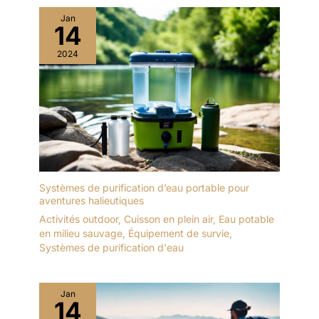
Jan
14
2024
Systèmes de purification d’eau portable pour
aventures halieutiques
Activités outdoor
,
Cuisson en plein air
,
Eau potable
en milieu sauvage
,
Équipement de survie
,
Systèmes de purification d'eau
Jan
14