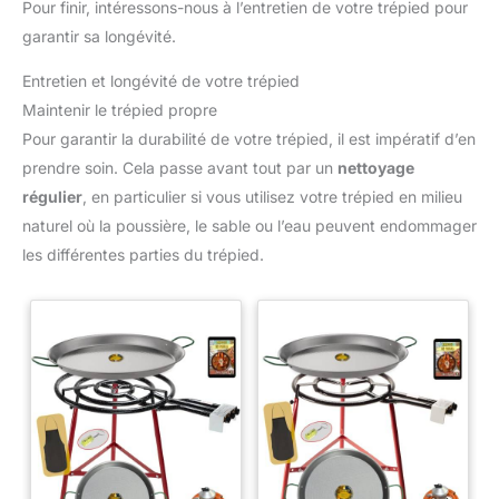
Pour finir, intéressons-nous à l’entretien de votre trépied pour
photo, les adaptateurs de trépied, les webcams,les
magnétoscopes, les moniteurs LCD, les rotules, les supports
garantir sa longévité.
de microphone et autres accessoires de caméra.
Entretien et longévité de votre trépied
Maintenir le trépied propre
Pour garantir la durabilité de votre trépied, il est impératif d’en
prendre soin. Cela passe avant tout par un
nettoyage
régulier
, en particulier si vous utilisez votre trépied en milieu
naturel où la poussière, le sable ou l’eau peuvent endommager
les différentes parties du trépied.