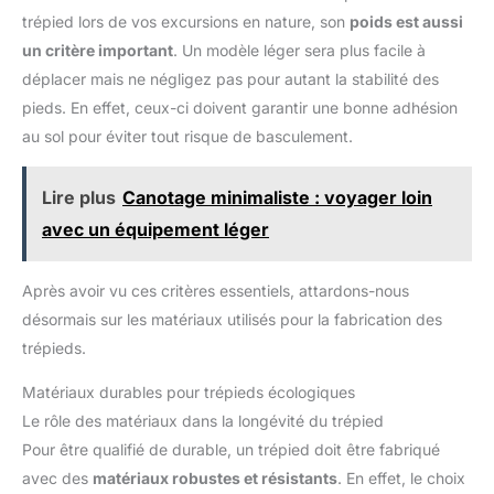
d'inclinaison ; la colonne centrale inversée peut réaliser la
trépied lors de vos excursions en nature, son
poids est aussi
macrophotographie. CONVERTISSEMENT EN UN MONODE
INSTRUCTIF : l'un des tubes de pied de trépied peut être
un critère important
. Un modèle léger sera plus facile à
rapidement démonté et connecté à l'axe central pour le
déplacer mais ne négligez pas pour autant la stabilité des
transformer en monopode, ce qui offre une alternative pour
prendre des photos facilement ; la hauteur du monopode est
pieds. En effet, ceux-ci doivent garantir une bonne adhésion
réglable de 35" à 70". Compatible avec iPhone 16 15 14 13 Pro
Max Samsung Galaxy S24 S23 S22 Ultra Huawei Pixel 8 7 Pro.
au sol pour éviter tout risque de basculement.
ULTRA STABLE : Pieds de trépied sont fabriqués en alliage
d'aluminium de haute précision. Il supporte jusqu'à 15,4kg en
position verticale et 5kg en inclinaison pour une performance
Lire plus
Canotage minimaliste : voyager loin
optimale. Niveau à bulle sur rotule permet un alignement
horizontal précis. Colonne centrale est équipée d'un crochet
avec un équipement léger
pour suspendre un sac de sable (non fourni) et ainsi améliorer
la stabilité. Ce trépied est le compagnon idéal de DSLR
caméra, supportant des charges plus importantes que produits
similaires
Après avoir vu ces critères essentiels, attardons-nous
désormais sur les matériaux utilisés pour la fabrication des
trépieds.
Matériaux durables pour trépieds écologiques
Le rôle des matériaux dans la longévité du trépied
Pour être qualifié de durable, un trépied doit être fabriqué
avec des
matériaux robustes et résistants
. En effet, le choix