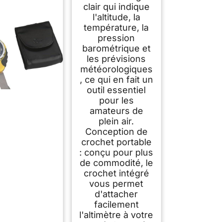
l'altitude pour la
clair qui indique
randonnée et
l'altitude, la
l'escalade
température, la
pression
barométrique et
les prévisions
météorologiques
, ce qui en fait un
outil essentiel
pour les
amateurs de
plein air.
Conception de
crochet portable
: conçu pour plus
de commodité, le
crochet intégré
vous permet
d'attacher
facilement
l'altimètre à votre