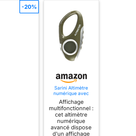
-20%
Sarini Altimètre
numérique avec
Crochet Portable
Affichage
Baromètre
multifonctionnel :
Multifonctionnel
cet altimètre
Horloge de Direction
Prévisions
numérique
météorologiques et
avancé dispose
Affichage de
d'un affichage