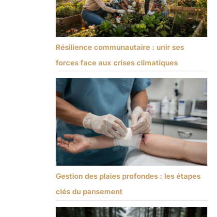
Résilience communautaire : unir ses
forces face aux crises climatiques
Gestion des plaies profondes : les étapes
clés du pansement