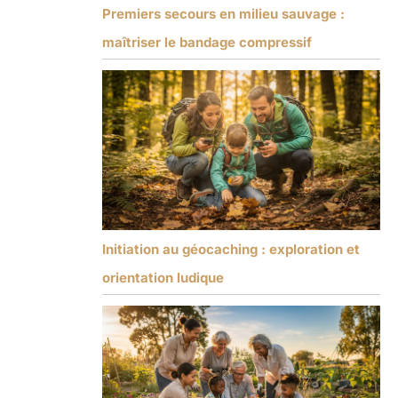
Premiers secours en milieu sauvage :
maîtriser le bandage compressif
Initiation au géocaching : exploration et
orientation ludique