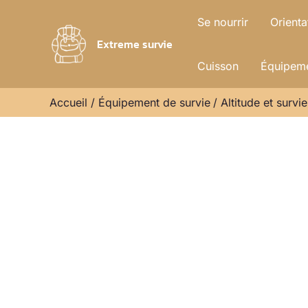
Aller
Se nourrir
Orienta
au
Extreme survie
contenu
Cuisson
Équipeme
Accueil
Équipement de survie
Altitude et survi