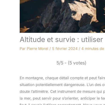
Altitude et survie : utilis
Par
Pierre Morel
/
5 février 2024
/
4 minutes de 
5/5 - (5 votes)
En montagne, chaque détail compte et peut fair
situation potentiellement dangereuse. L’un des o
doute l’altimètre. Cet instrument de mesure qui 
la mer, peut servir pour s’orienter, anticiper le