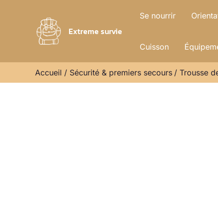
Aller
Se nourrir
Orienta
au
Extreme survie
contenu
Cuisson
Équipeme
Accueil
Sécurité & premiers secours
Trousse de