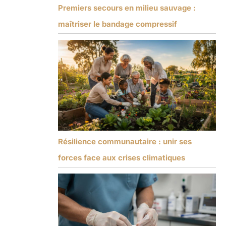
Premiers secours en milieu sauvage :
maîtriser le bandage compressif
Résilience communautaire : unir ses
forces face aux crises climatiques