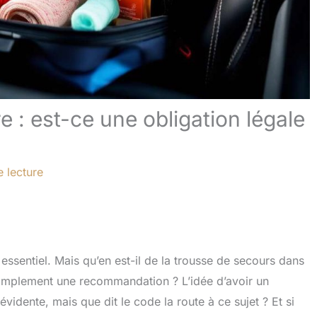
 : est-ce une obligation légale
 lecture
 essentiel. Mais qu’en est-il de la trousse de secours dans
 simplement une recommandation ? L’idée d’avoir un
dente, mais que dit le code la route à ce sujet ? Et si