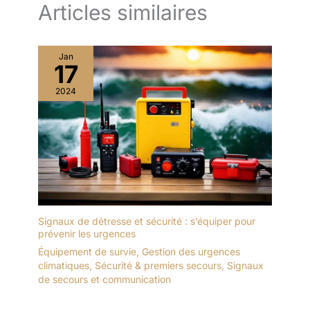
Articles similaires
Jan
17
2024
Signaux de détresse et sécurité : s’équiper pour
prévenir les urgences
Équipement de survie
,
Gestion des urgences
climatiques
,
Sécurité & premiers secours
,
Signaux
de secours et communication