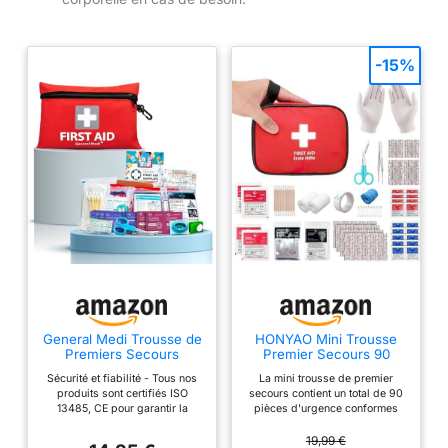
-15%
General Medi Trousse de
HONYAO Mini Trousse
Premiers Secours
Premier Secours 90
Composée de 92 Articles
Pièces, Petite Trousse à
Sécurité et fiabilité - Tous nos
La mini trousse de premier
pour la Maison, Le
Pharmacie, Kit Premier
produits sont certifiés ISO
secours contient un total de 90
Véhicule, Les Voyages,
Secours pour Voiture
13485, CE pour garantir la
pièces d'urgence conformes
Le Bureau, Le Lieu de
Maison Lieu de Travail
conformité aux normes
aux normes CE. Avec emballage
Travail, la Randonnée, la
Voyage Camping
mondiales où qu'ils soient
protecteur et stérile pour une
19,99 €
Survie et l'Extérieur
Randonnée et Sports en