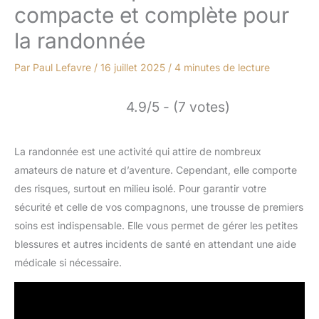
compacte et complète pour
la randonnée
Par
Paul Lefavre
/
16 juillet 2025
/
4 minutes de lecture
4.9/5 - (7 votes)
La randonnée est une activité qui attire de nombreux
amateurs de nature et d’aventure. Cependant, elle comporte
des risques, surtout en milieu isolé. Pour garantir votre
sécurité et celle de vos compagnons, une trousse de premiers
soins est indispensable. Elle vous permet de gérer les petites
blessures et autres incidents de santé en attendant une aide
médicale si nécessaire.