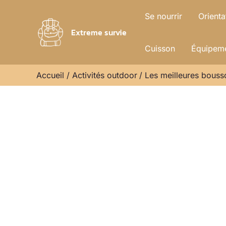
Aller
Se nourrir
Orienta
au
Extreme survie
contenu
Cuisson
Équipeme
Accueil
Activités outdoor
Les meilleures bouss