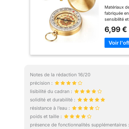
Lumineuse
Matériaux de
Voyage, R
fabriquée en
sensibilité 
touche de no
6,99 €
pour protég
d'utilisatio
rotation libr
ferromagnéti
électromagnét
de la bousso
fonctionne p
suffisamment
Notes de la rédaction 16/20
même la nuit
précision :
à transporte
lisibilité du cadran :
suspension q
Petite et lég
solidité et durabilité :
transporter. 
résistance à l’eau :
camping, la 
autre activité
poids et taille :
présence de fonctionnalités supplémentaires 