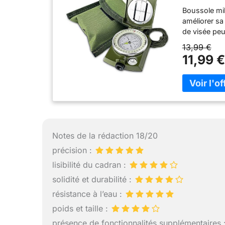
pour Rand
Boussole mili
améliorer sa 
de visée peu
avec cadran 
13,99 €
étanche et r
11,99 €
suffisamment
l'obscurité 
à bulle intég
: Portez la 
ceinture ou 
transport po
Boussole pri
Notes de la rédaction 18/20
motorisés, l
l'exploration
précision :
pour le posit
lisibilité du cadran :
air, etc. Mé
solidité et durabilité :
d'ingénierie
conditions 
résistance à l’eau :
professionne
poids et taille :
élevées pour
présence de fonctionnalités supplémentaires 