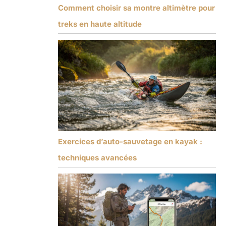
Comment choisir sa montre altimètre pour
treks en haute altitude
Exercices d’auto-sauvetage en kayak :
techniques avancées