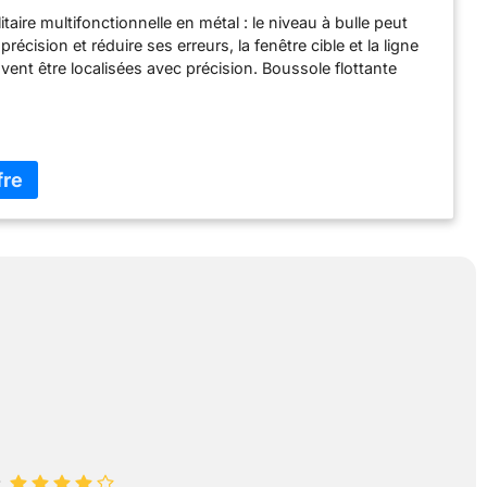
onnée, Camping, Hiking et Navigation
taire multifonctionnelle en métal : le niveau à bulle peut
précision et réduire ses erreurs, la fenêtre cible et la ligne
vent être localisées avec précision. Boussole flottante
à 360 degrés et couvercle en métal pliable. Fluorescent,
ésistant aux secousses : après avoir absorbé
 de lumière solaire, la surface de la boussole brille dans
pour vous guider en toute sécurité, même la nuit. Le niveau
ré peut améliorer la précision et réduire les erreurs. Portable
boussole directement sur votre corps grâce à la boucle de
rangez-la en toute sécurité dans votre poche avec l'étui de
ur garder vos mains sur la montagne lors de l'escalade.
smatique étanche et antichoc : convient pour les sports
a navigation de plaisance, le camping, l'alpinisme,
, la chasse et d'autres activités de plein air. Peut être utilisé
ionnement, s'orienter sur une carte, les activités de plein
tal d'ingénierie robuste: La boussole avec un corps en métal
 à haute résistance, durable, peut fonctionner dans des
météorologiques défavorables. Cette boussole
lle est super légère et construite selon les normes les plus
 s'assurer qu'elle est prête quand vous en avez besoin.
: