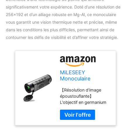
significativement votre expérience. Doté d’une résolution de
256×192 et d’un alliage robuste en Mg-Al, ce monoculaire
vous garantit une vision thermique nette et précise, même
dans les conditions les plus difficiles, permettant ainsi de
contourner les défis de visibilité et d’affiner votre stratégie.
MiLESEEY
Monoculaire
thermique T-Recon
【Résolution d'image
Scout, 256 x 192
époustouflante】
(25 Hz) TNV10
L'objectif en germanium
Aircraft Mg-Al en
ultra-net de 11 mm
alliage thermique,
associé à une résolution
imageur thermique
infrarouge de 256 x 192
portable, vision
vous offre des détails
nocturne