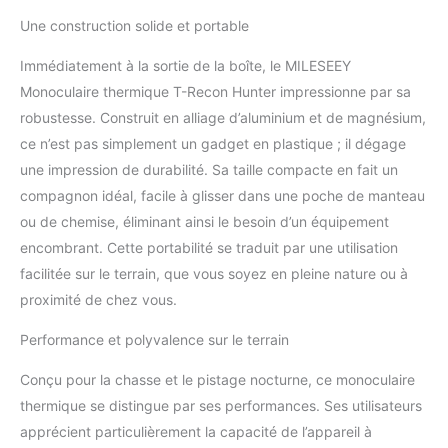
monoculaires thermiques
Une construction solide et portable
inégalés dans les images.
Détecte les sujets à une
Immédiatement à la sortie de la boîte, le MILESEEY
distance maximale de
580 mètres. Imagerie
Monoculaire thermique T-Recon Hunter impressionne par sa
thermique cristalline qui
robustesse. Construit en alliage d’aluminium et de magnésium,
révèle l'invisible.
ce n’est pas simplement un gadget en plastique ; il dégage
【L'expérience de la
une impression de durabilité. Sa taille compacte en fait un
crème de la culture】
Avec une portée de
compagnon idéal, facile à glisser dans une poche de manteau
détection atteignant 600
ou de chemise, éliminant ainsi le besoin d’un équipement
mètres pour repérer des
encombrant. Cette portabilité se traduit par une utilisation
objets de 1,8 m, un zoom
facilitée sur le terrain, que vous soyez en pleine nature ou à
numérique 4x avec un
proximité de chez vous.
écran LCOS HD de 720 x
576 et un champ de
Performance et polyvalence sur le terrain
vision de 14,5 ° x 11 °
vous permettent de vous
Conçu pour la chasse et le pistage nocturne, ce monoculaire
concentrer sur les cibles
thermiques éloignées.
thermique se distingue par ses performances. Ses utilisateurs
Poignée de qualité
apprécient particulièrement la capacité de l’appareil à
supérieure et design