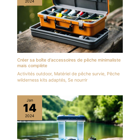
2024
vision nocturne traditionnelle,
offrant des images thermiques
claires même dans l'obscurité
totale. Idéal pour la chasse,
l'exploration, les missions de
sauvetage et l'agriculture.
【Taille】21x10x9 cm, Poids:
640 g; Contenu de l'emballage:
TOPDON Imagerie Thermique
Portable TS004, câble USB,
dragonne, manuel d'instruction,
sac de rangement
Créer sa boîte d’accessoires de pêche minimaliste
mais complète
Activités outdoor
,
Matériel de pêche survie
,
Pêche
wilderness kits adaptés
,
Se nourrir
Jan
14
2024