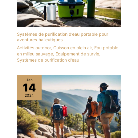
Systèmes de purification d’eau portable pour
aventures halieutiques
Activités outdoor
,
Cuisson en plein air
,
Eau potable
en milieu sauvage
,
Équipement de survie
,
Systèmes de purification d'eau
Jan
14
2024