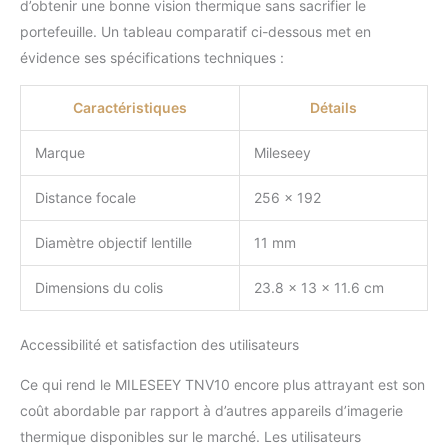
d’obtenir une bonne vision thermique sans sacrifier le
modules et d'extensions.
portefeuille. Un tableau comparatif ci-dessous met en
Pour un plus grand niveau
d'applications, nous
évidence ses spécifications techniques :
avons un écran externe,
un télémètre laser et il y a
Caractéristiques
Détails
plus à venir. 【Faites-le
vôtre avec l'un des 5
Marque
Mileseey
commutateurs/points
chauds】Offre 5 modes
Distance focale
256 x 192
d'affichage : blanc chaud,
noir chaud, rouge chaud,
Diamètre objectif lentille
11 mm
vert chaud, oxyde de fer
chaud pour un affichage
personnalisé et des
Dimensions du colis
23.8 x 13 x 11.6 cm
effets d'imagerie
améliorés dans divers
Accessibilité et satisfaction des utilisateurs
scénarios.
Ce qui rend le MILESEEY TNV10 encore plus attrayant est son
coût abordable par rapport à d’autres appareils d’imagerie
thermique disponibles sur le marché. Les utilisateurs