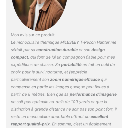
mètres pour repérer des
objets de 1,8 m, un zoom
numérique 4x avec un
écran LCOS HD de 720 x
576 et un champ de
vision de 14,5 ° x 11 °
Mon avis sur ce produit
vous permettent de vous
Le monoculaire thermique MiLESEEY T-Recon Hunter me
concentrer sur les cibles
séduit par sa
construction durable
et son
design
thermiques éloignées.
compact
, qui font de lui un compagnon fiable pour mes
Poignée de qualité
supérieure et design
expéditions de chasse. Sa
portabilité
en fait un outil de
résistant aux chocs : le
choix pour le suivi nocturne, et j’apprécie
boîtier léger en alliage
particulièrement son
zoom numérique efficace
qui
d'aluminium de
compense en partie les images quelque peu floues à
magnésium répond aux
partir de 8 mètres. Bien que sa
performance d’imagerie
normes aérospatiales en
matière de résistance et
ne soit pas optimale au-delà de 100 yards et que la
de durabilité. Avec
distinction à grande distance ne soit pas son point fort, il
étanchéité IP65, il résiste
reste un monoculaire abordable offrant un
excellent
à une utilisation intensive,
rapport qualité-prix
. En somme, c’est un équipement
aux chutes, aux dunks, à