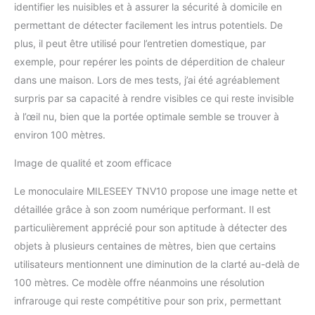
identifier les nuisibles et à assurer la sécurité à domicile en
résistant aux chocs : le
permettant de détecter facilement les intrus potentiels. De
boîtier léger en alliage
plus, il peut être utilisé pour l’entretien domestique, par
d'aluminium de
magnésium répond aux
exemple, pour repérer les points de déperdition de chaleur
normes aérospatiales en
dans une maison. Lors de mes tests, j’ai été agréablement
matière de résistance et
surpris par sa capacité à rendre visibles ce qui reste invisible
de durabilité. Avec
à l’œil nu, bien que la portée optimale semble se trouver à
étanchéité IP65, il résiste
à une utilisation intensive,
environ 100 mètres.
aux chutes, aux dunks, à
la poussière, à la pluie, à
Image de qualité et zoom efficace
la neige et à la saleté. La
Le monoculaire MILESEEY TNV10 propose une image nette et
construction robuste de
l'imageur thermique
détaillée grâce à son zoom numérique performant. Il est
résiste aux conditions
particulièrement apprécié pour son aptitude à détecter des
extérieures difficiles.
objets à plusieurs centaines de mètres, bien que certains
【Configuration sur
utilisateurs mentionnent une diminution de la clarté au-delà de
mesure】T-Recon Scout
Thermal Vision peut être
100 mètres. Ce modèle offre néanmoins une résolution
personnalisé avec une
infrarouge qui reste compétitive pour son prix, permettant
grande variété de