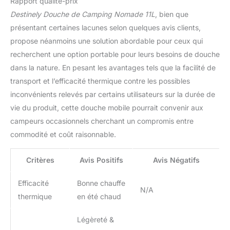
Rapport qualité-prix
dos, nettoyer les enfants
Destinely Douche de Camping Nomade 11L
, bien que
après les châteaux de
présentant certaines lacunes selon quelques avis clients,
sable ou laver les pattes
boueuses de votre chien,
propose néanmoins une solution abordable pour ceux qui
le pommeau de douche
recherchent une option portable pour leurs besoins de douche
ergonomique vous
dans la nature. En pesant les avantages tels que la facilité de
donne un contrôle total.
transport et l’efficacité thermique contre les possibles
OPTIMISÉE POUR LA
inconvénients relevés par certains utilisateurs sur la durée de
VANLIFE: L'espace est
précieux dans un sac à
vie du produit, cette douche mobile pourrait convenir aux
dos ou un fourgon.
campeurs occasionnels cherchant un compromis entre
Après utilisation, cette
commodité et coût raisonnable.
douche d'extérieur se
plie de manière ultra-
compacte. Rangée dans
Critères
Avis Positifs
Avis Négatifs
son sac de transport
(seulement 1,36 kg), elle
Efficacité
Bonne chauffe
N/A
se fait oublier, tandis que
thermique
en été chaud
sa poche latérale en filet
garde votre shampoing à
Légèreté &
portée de main. VOTRE