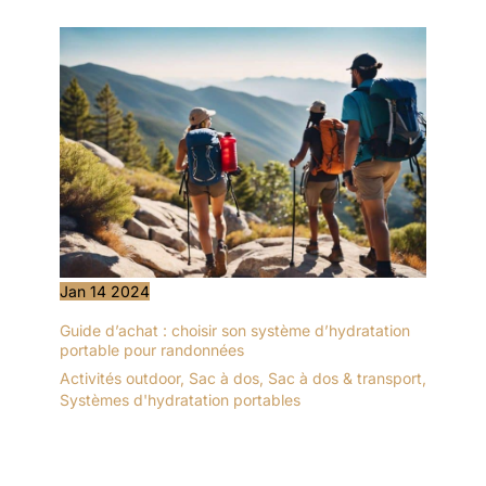
Jan
14
2024
Guide d’achat : choisir son système d’hydratation
portable pour randonnées
Activités outdoor
,
Sac à dos
,
Sac à dos & transport
,
Systèmes d'hydratation portables