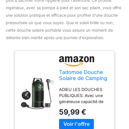
plus à sacrifier votre hygiène pour l’aventure. Ce produit
ingénieux, avec sa pompe à pied et son sac pliant, vous offre
une solution pratique et efficace pour profiter d’une douche
pressurisée où que vous soyez. Que le soleil brille ou non,
cette douche solaire portable vous assure un moment de
détente bien mérité après une journée d’exploration.
Tadomoe Douche
Solaire de Camping
à Pression avec
ADIEU LES DOUCHES
Pompe à Pied, 20L
PUBLIQUES: Avec une
généreuse capacité de
20 litres, emportez votre
59,99 €
salle de bain privée
partout. Suffisamment
d'eau pour 2 à 3