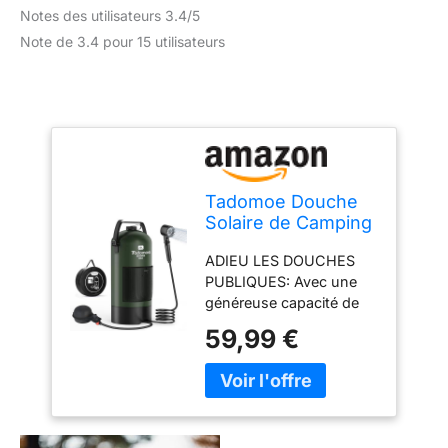
Notes des utilisateurs 3.4/5
Note de 3.4 pour 15 utilisateurs
Tadomoe Douche
Solaire de Camping
à Pression avec
ADIEU LES DOUCHES
Pompe à Pied, 20L
PUBLIQUES: Avec une
généreuse capacité de
20 litres, emportez votre
59,99 €
salle de bain privée
partout. Suffisamment
d'eau pour 2 à 3
douches complètes sans
tomber en panne au