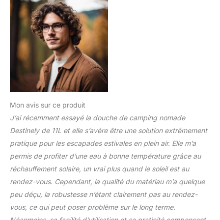
milieu. La douche de
camping idéale pour les
aventuriers en van et les
amateurs de festivals !
DOUCHEZ-VOUS SANS
SUSPENSION: Oubliez la
galère de chercher un
arbre robuste pour
accrocher un sac lourd.
Équipée d'une pompe à
pied innovante, cette
Mon avis sur ce produit
douche portable crée
J’ai récemment essayé la douche de camping nomade
une pression d'eau
Destinely de 11L et elle s’avère être une solution extrêmement
continue directement
pratique pour les escapades estivales en plein air. Elle m’a
depuis le sol. Installez-
vous où vous le
permis de profiter d’une eau à bonne température grâce au
souhaitez et profitez
réchauffement solaire, un vrai plus quand le soleil est au
d'un jet d'eau constant.
rendez-vous. Cependant, la qualité du matériau m’a quelque
FONCTION
peu déçu, la robustesse n’étant clairement pas au rendez-
CHAUFFANTE
NATURELLE : Cette
vous, ce qui peut poser problème sur le long terme.
douche solaire
Néanmoins, sa facilité d’utilisation et sa praticité compensent