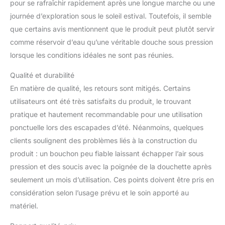
CHAUFFANTE
pour se rafraîchir rapidement après une longue marche ou une
NATURELLE : Cette
journée d’exploration sous le soleil estival. Toutefois, il semble
douche solaire
que certains avis mentionnent que le produit peut plutôt servir
intelligente exploite
comme réservoir d’eau qu’une véritable douche sous pression
l'énergie du soleil. Il suffit
de la placer au soleil : le
lorsque les conditions idéales ne sont pas réunies.
matériau absorbe la
chaleur pour obtenir une
Qualité et durabilité
température d'eau
En matière de qualité, les retours sont mitigés. Certains
agréable. Une douche de
utilisateurs ont été très satisfaits du produit, le trouvant
camping autonome avec
pratique et hautement recommandable pour une utilisation
fonction chauffante –
ponctuelle lors des escapades d’été. Néanmoins, quelques
sans électricité – parfaite
pour une douche chaude
clients soulignent des problèmes liés à la construction du
en pleine nature.
produit : un bouchon peu fiable laissant échapper l’air sous
LIBERTÉ TOTALE AVEC 2
pression et des soucis avec la poignée de la douchette après
MÈTRES: Le tuyau
seulement un mois d’utilisation. Ces points doivent être pris en
flexible extra-long de 2
mètres offre une
considération selon l’usage prévu et le soin apporté au
maniabilité
matériel.
exceptionnelle. Que ce
soit pour vous rincer le