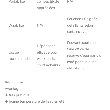
Portabilité
compactitude
N/A
STATION DE LAVAGE
MULTIFONCTION: Bien
appréciées
plus qu'une simple
douche ! Son design
Bouchon / Poignée
robuste et étanche en
Durabilité
N/A
défaillants selon
fait une station de
certains avis
rinçage parfaite. Enlevez
l'eau salée de votre
Pouvant ‘seulement’
planche de surf, la boue
Dépannage
de votre VTT, ou utilisez-
faire office de
Usage
efficace pour
la comme douche de
réserve d’eau parfois
recommandé
week-ends
jardin pratique. Tadomoe
noté par quelques
offre une garantie de 12
courts/chauds
utilisateurs.
mois pour des aventures
sans tracas.
Bilan du test
Avantages
très pratique
bonne température de l’eau en été