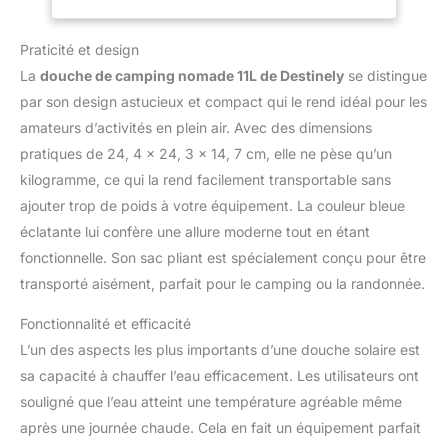
douches complètes sans
tomber en panne au
Praticité et design
milieu. La douche de
camping idéale pour les
La
douche de camping nomade 11L de Destinely
se distingue
aventuriers en van et les
par son design astucieux et compact qui le rend idéal pour les
amateurs de festivals !
amateurs d’activités en plein air. Avec des dimensions
DOUCHEZ-VOUS SANS
pratiques de 24, 4 x 24, 3 x 14, 7 cm, elle ne pèse qu’un
SUSPENSION: Oubliez la
galère de chercher un
kilogramme, ce qui la rend facilement transportable sans
arbre robuste pour
ajouter trop de poids à votre équipement. La couleur bleue
accrocher un sac lourd.
éclatante lui confère une allure moderne tout en étant
Équipée d'une pompe à
fonctionnelle. Son sac pliant est spécialement conçu pour être
pied innovante, cette
douche portable crée
transporté aisément, parfait pour le camping ou la randonnée.
une pression d'eau
Fonctionnalité et efficacité
continue directement
depuis le sol. Installez-
L’un des aspects les plus importants d’une douche solaire est
vous où vous le
sa capacité à chauffer l’eau efficacement. Les utilisateurs ont
souhaitez et profitez
souligné que l’eau atteint une température agréable même
d'un jet d'eau constant.
après une journée chaude. Cela en fait un équipement parfait
FONCTION