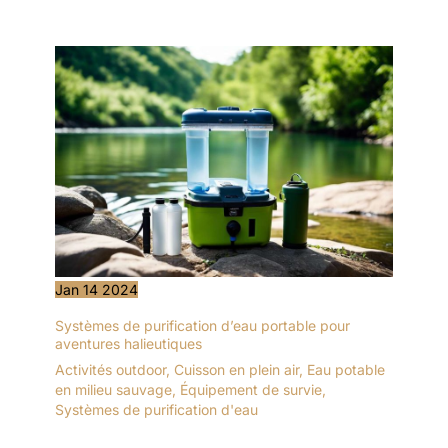
Jan
14
2024
Systèmes de purification d’eau portable pour
aventures halieutiques
Activités outdoor
,
Cuisson en plein air
,
Eau potable
en milieu sauvage
,
Équipement de survie
,
Systèmes de purification d'eau