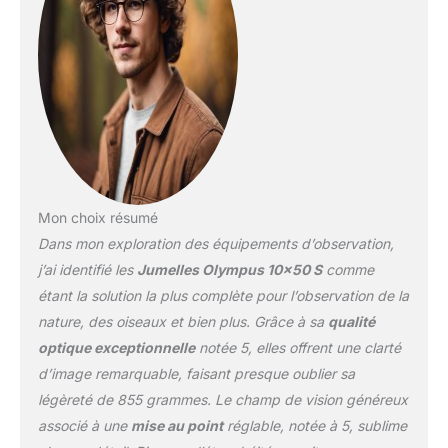
champ de vision clair et
permet une rapidité
lumineux avec un
d'exécution.
superbe rendu et des
images nettes en haute
résolution avec une
distorsion et une
aberration chromatique
minimales, même dans
des conditions de faible
luminosité. Conçu avec
une finition durable et de
Mon choix résumé
haute qualité, le boîtier
Dans mon exploration des équipements d’observation,
robuste résiste à toutes
j’ai identifié les
Jumelles Olympus 10×50 S
comme
les conditions naturelles
étant la solution la plus complète pour l’observation de la
et s'avère idéal pour une
utilisation en extérieur.
nature, des oiseaux et bien plus. Grâce à sa
qualité
Une poignée en
optique exceptionnelle
notée 5, elles offrent une clarté
caoutchouc assure une
d’image remarquable, faisant presque oublier sa
prise sûre pour une
légèreté de 855 grammes. Le champ de vision généreux
utilisation facile et
associé à une
mise au point
réglable, notée à 5, sublime
confortable. Le boîtier
compact aux