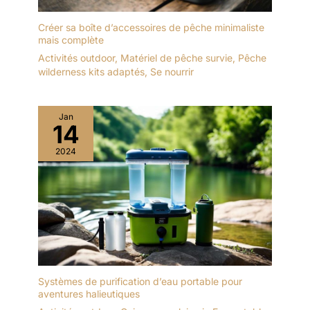
Créer sa boîte d’accessoires de pêche minimaliste
mais complète
Activités outdoor
,
Matériel de pêche survie
,
Pêche
wilderness kits adaptés
,
Se nourrir
Jan
14
2024
Systèmes de purification d’eau portable pour
aventures halieutiques