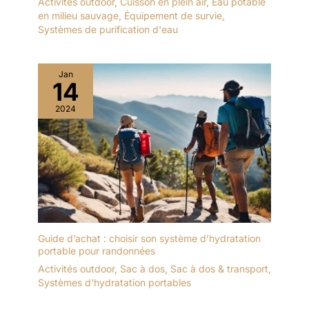
Activités outdoor
,
Cuisson en plein air
,
Eau potable
en milieu sauvage
,
Équipement de survie
,
Systèmes de purification d'eau
Jan
14
2024
Guide d’achat : choisir son système d’hydratation
portable pour randonnées
Activités outdoor
,
Sac à dos
,
Sac à dos & transport
,
Systèmes d'hydratation portables