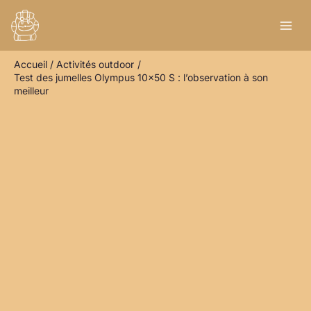
Aller
R
au
e
contenu
c
Accueil
Activités outdoor
h
Test des jumelles Olympus 10×50 S : l’observation à son
e
meilleur
r
c
h
e
r