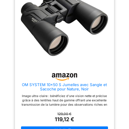
vision pour repérer facilement
d'objectif, des bouchons
les sujets et suivre les animaux
d'oculaire, un chiffon de
en mouvement (jusqu’à 61,4°
nettoyage d'objectif
selon modèle) Confort
d’observation grâce aux
œilletons rotatifs et au grand
dégagement oculaire, adapté
aux porteurs de lunettes
OM SYSTEM 10x50 S Jumelles avec Sangle et
Sacoche pour Nature, Noir
Image ultra-claire : bénéficiez d'une vision nette et précise
grâce à des lentilles haut de gamme offrant une excellente
transmission de la lumière pour des observations riches en
détails. Large champ de vision : repérez rapidement les sujets
en mouvement, parfait pour les oiseaux et animaux, suivez
129,00 €
facilement les scènes dynamiques sans manquer aucun détail
119,12 €
important. Robustesse et légèreté : boîtier résistant aux
intempéries, poignée antidérapante, design compact pour un