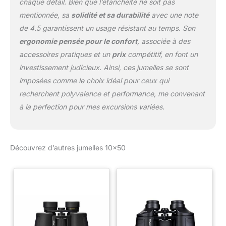
chaque détail. Bien que l’étanchéité ne soit pas
commandes
mentionnée, sa
solidité et sa durabilité
avec une note
ergonomiques assure un
de 4.5 garantissent un usage résistant au temps. Son
maximum de confort,
ergonomie pensée pour le confort
, associée à des
avec une portabilité et
des fonctions
accessoires pratiques et un
prix
compétitif, en font un
améliorées. La molette de
investissement judicieux. Ainsi, ces jumelles se sont
mise au point est
imposées comme le choix idéal pour ceux qui
sensible et facile à
recherchent polyvalence et performance, me convenant
utiliser, même avec des
gants. Un boitier et un
à la perfection pour mes excursions variées.
couvre-objectif en
caoutchouc ainsi qu'un
étui de transport souple
Découvrez d’autres jumelles 10×50
offrent une protection
solide. La sangle assure
un grand confort et
permet une rapidité
d'exécution.