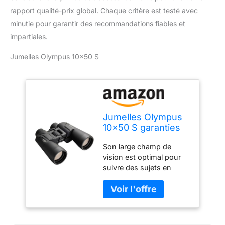
rapport qualité-prix global. Chaque critère est testé avec
minutie pour garantir des recommandations fiables et
impartiales.
Jumelles Olympus 10×50 S
Jumelles Olympus
10x50 S garanties
15 Ans avec
Son large champ de
dragonne et étui.
vision est optimal pour
des détails Nets,
suivre des sujets en
des Couleurs
mouvement rapide.
Naturelles, Un
Trouvez un sujet plus
Grand Champ de
rapidement avec une vue
Vision - idéales
globale de votre
pour Observer la
environnement, tout en
Nature, Les Sports