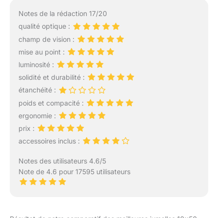
profitant de détails bien
ou Les Concerts.
Notes de la rédaction 17/20
définis et de couleurs
naturelles éclatantes. Le
qualité optique :
système optique ultra-
champ de vision :
performant offre un
mise au point :
champ de vision clair et
luminosité :
lumineux avec un
superbe rendu et des
solidité et durabilité :
images nettes en haute
étanchéité :
résolution avec une
poids et compacité :
distorsion et une
ergonomie :
aberration chromatique
prix :
minimales, même dans
des conditions de faible
accessoires inclus :
luminosité. Conçu avec
une finition durable et de
Notes des utilisateurs 4.6/5
haute qualité, le boîtier
Note de 4.6 pour 17595 utilisateurs
robuste résiste à toutes
les conditions naturelles
et s'avère idéal pour une
utilisation en extérieur.