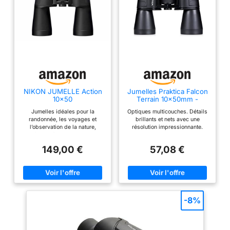
NIKON JUMELLE Action
Jumelles Praktica Falcon
10x50
Terrain 10x50mm -
Prisme de Porro,
Jumelles idéales pour la
Optiques multicouches. Détails
optiques traitées, Noir
randonnée, les voyages et
brillants et nets avec une
l’observation de la nature,
résolution impressionnante.
faciles à transporter et
Œillets pliables. Visualisation
agréables à utiliser Optiques
confortable pour les porteurs de
149,00 €
57,08 €
Nikon multicouches et prismes
lunettes de tout type. Grand
Porro offrant une image
bouton de mise au point. Facile
lumineuse, nette et bien
à tourner, vous permettant de
contrastée. Objectifs 50 mm
faire la mise au point sur des
pour maximiser la clarté à
sujets à différentes distances.
l’aube, au crépuscule ou en
Compatible avec un trépied.
forêt. Conception robuste :
Attachez vos jumelles à un
-8%
corps en alliage aluminium,
trépied pour des séances de
revêtement caoutchouté
visionnage prolongées.
antichoc et prise en main
Accessoires inclus: étui souple,
sécurisée Large champ de
un serre-nuque, des bouchons