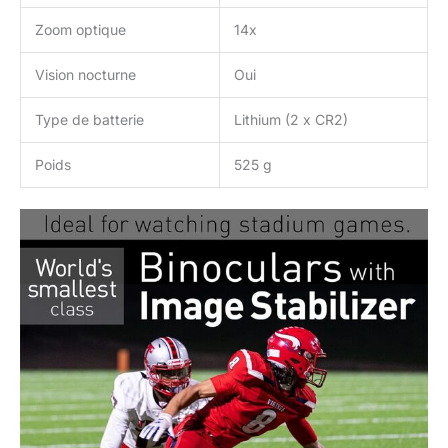
Zoom optique
14x
Vision nocturne
Oui
Type de batterie
Lithium (2 x CR2)
Poids
525 g