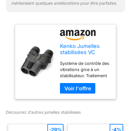
mériteraient quelques améliorations pour être parfaites.
Kenko Jumelles
stabilisées VC
Smart 14x30,
Système de contrôle des
Agrandissement
vibrations grce à un
14x, Diamètre de la
stabilisateur. Traitement
lentille 30 mm, Noir
multi-couches sur les
optiques afin d'éviter la
perte de transmission de
la lumière. Faciles à
prendre en main, légères
Découvrez d’autres jumelles stabilisées
et compactes.
Dégagement oculaire
long et oculaires
-29%
-4%
réglables Batterie au