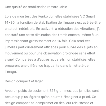
prendre en main, légères
Une qualité de stabilisation remarquable
et compactes.
Dégagement oculaire
Lors de mon test des Kenko Jumelles stabilisées VC Smart
long et oculaires
réglables Batterie au
14×30, la fonction de stabilisation de l’image s’est avérée être
Lithium CR2 fournie
un atout indéniable. En activant la réduction des vibrations, j’ai
constaté une nette diminution des tremblements, même à un
impressionnant grossissement de 14 fois. Cela rend ces
jumelles particulièrement efficaces pour suivre des sujets en
mouvement ou pour une observation prolongée sans effort
visuel. Comparées à d’autres appareils non stabilisés, elles
procurent une différence frappante dans la netteté de
l’image.
Design compact et léger
Avec un poids de seulement 525 grammes, ces jumelles sont
beaucoup plus légères qu’on pourrait l’imaginer à priori. Ce
design compact ne compromet en rien leur robustesse et