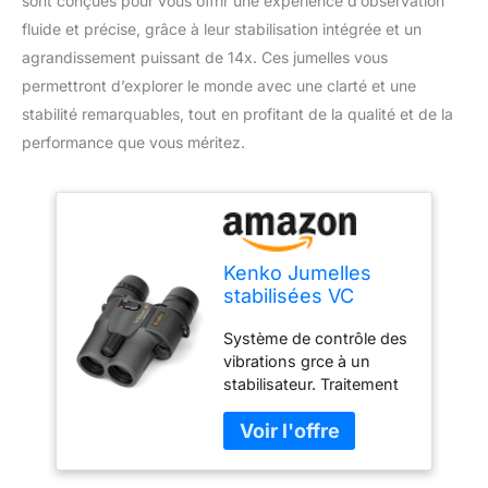
sont conçues pour vous offrir une expérience d’observation
fluide et précise, grâce à leur stabilisation intégrée et un
agrandissement puissant de 14x. Ces jumelles vous
permettront d’explorer le monde avec une clarté et une
stabilité remarquables, tout en profitant de la qualité et de la
performance que vous méritez.
Kenko Jumelles
stabilisées VC
Smart 14x30,
Système de contrôle des
Agrandissement
vibrations grce à un
14x, Diamètre de la
stabilisateur. Traitement
lentille 30 mm, Noir
multi-couches sur les
optiques afin d'éviter la
perte de transmission de
la lumière. Faciles à