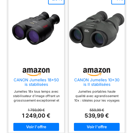
Lithium CR2 fournie
CANON Jumelles 18x50
CANON Jumelles 10x30
is stabilisées
is II stabilisées
grossissement x18
grossissement x10
Jumelles 18x tous temps avec
Jumelles portables haute
diamètre 50mm Tout
diamètre 30mm,
stabilisateur d'image offrant un
qualité avec agrandissement
Temps, puissantes à très
Portables, légères et
grossissement exceptionnel et
10x : idéales pour les voyages
Fort grossissement, Noir
compactes, Noir
une stabilité optimale
l'observation des oiseaux et les
Grossissement élevé 18x et
événements sportifs Un
1 759,99 €
559,99 €
stabilité optimale Stabilisateur
puissant stabilisateur d'image
1 249,00 €
539,99 €
d'image efficace, même à bord
optique compense vos
de véhicules en mouvement Le
mouvements pour une vision
vaste champ visuel vous permet
ultra-stable
de repérer facilement votre