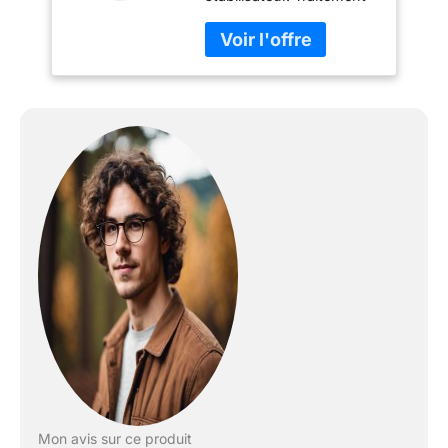
multi-couches sur les
optiques afin d'éviter la
perte de transmission de
la lumière. Faciles à
prendre en main, légères
et compactes.
Dégagement oculaire
long et oculaires
réglables Batterie au
Lithium CR2 fournie
Mon avis sur ce produit