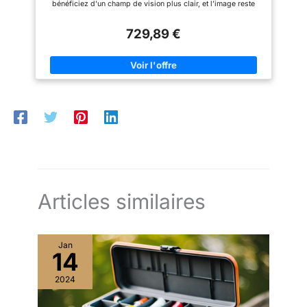
bénéficiez d’un champ de vision plus clair, et l’image reste
stable même si vous observez des oiseaux en vol ou faites des
panoramiques pour suivre la faune en mouvement.
729,89 €
OBSERVATION SANS FATIGUE. L’image très stable que vous
obtenez en regardant à travers ces jumelles contribue
également à réduire la fatigue oculaire, ce qui est idéal pour
les séances d’observation prolongées. AUTONOMIE
PROLONGÉE. Deux piles AA suffisent à assurer jusqu’à 12
heures d’utilisation, et les jumelles s’éteignent automatiquement
au bout de 60 minutes pour économiser l’autonomie des piles
GRANDE BAGUE DE MISE AU POINT. La grande molette
centrale de mise au point, qui tourne en douceur, est dotée de
rainures pour un réglage précis de la mise au point lors des
visées. La grande molette centrale de mise au point, qui tourne
en douceur, est dotée de rainures pour un réglage précis de la
mise au point lors des visées. ŒILLETONS RÉGLABLES. Le
réglage pratique par rotation et glissement vous permet de
positionner parfaitement les œilletons en caoutchouc.
Articles similaires
Jan
14
2024