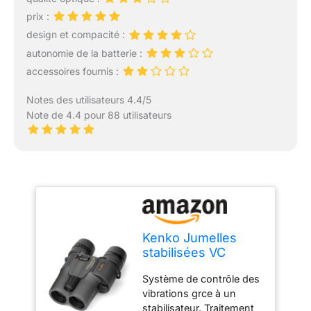
prix :
design et compacité :
autonomie de la batterie :
accessoires fournis :
Notes des utilisateurs 4.4/5
Note de 4.4 pour 88 utilisateurs
Kenko Jumelles
stabilisées VC
Smart 14x30,
Système de contrôle des
Agrandissement
vibrations grce à un
14x, Diamètre de la
stabilisateur. Traitement
lentille 30 mm, Noir