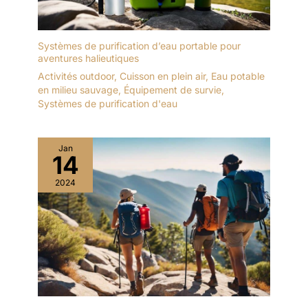
Systèmes de purification d’eau portable pour
aventures halieutiques
Activités outdoor
,
Cuisson en plein air
,
Eau potable
en milieu sauvage
,
Équipement de survie
,
Systèmes de purification d'eau
Jan
14
2024