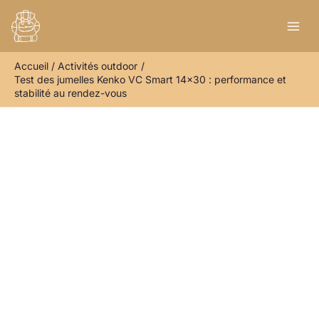
Aller
R
au
e
contenu
c
Accueil
Activités outdoor
h
Test des jumelles Kenko VC Smart 14×30 : performance et
e
stabilité au rendez-vous
r
c
h
e
r