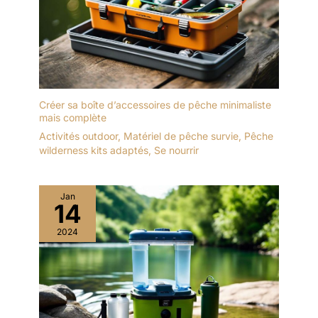
Créer sa boîte d’accessoires de pêche minimaliste
mais complète
Activités outdoor
,
Matériel de pêche survie
,
Pêche
wilderness kits adaptés
,
Se nourrir
Jan
14
2024