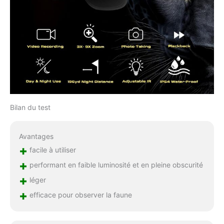
Bilan du test
Avantages
+
facile à utiliser
+
performant en faible luminosité et en pleine obscurité
+
léger
+
efficace pour observer la faune