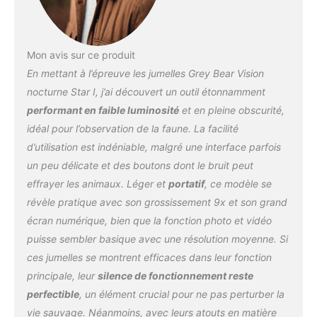
visualisation confortable
grâce au grand écran de
6,9 cm, convient
Mon avis sur ce produit
également pour ceux qui
En mettant à l’épreuve les jumelles Grey Bear Vision
portent des lunettes.
Fonction photo et vidéo |
nocturne Star I, j’ai découvert un outil étonnamment
Mode lecture |
performant en faible luminosité
et en pleine obscurité,
Téléchargement rapide et
idéal pour l’observation de la faune. La facilité
facile des fichiers :
d’utilisation est indéniable, malgré une interface parfois
capturez des photos et
des vidéos de vos
un peu délicate et des boutons dont le bruit peut
moments préférés,
effrayer les animaux. Léger et
portatif
, ce modèle se
stockées sur une carte
révèle pratique avec son grossissement 9x et son grand
Micro SD (carte 32 Go
écran numérique, bien que la fonction photo et vidéo
incluse) | Regardez les
photos et les vidéos en
puisse sembler basique avec une résolution moyenne. Si
mode lecture | Utilisez le
ces jumelles se montrent efficaces dans leur fonction
câble USB de type C
principale, leur
silence de fonctionnement reste
(inclus) pour télécharger
perfectible
, un élément crucial pour ne pas perturber la
vos fichiers directement
sur votre ordinateur
vie sauvage. Néanmoins, avec leurs atouts en matière