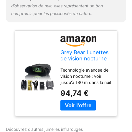
même lors de vos
d’observation de nuit, elles représentent un bon
déplacements. Anti-
compromis pour les passionnés de nature.
poussière et anti-
éclaboussures : indice
IP54 signifie que les
jumelles peuvent être
utilisées même dans les
conditions extérieures les
Grey Bear Lunettes
plus difficiles, ce qui en
de vision nocturne
fait le compagnon parfait
étoilées, jumelles
pour toutes vos
Technologie avancée de
infrarouges 9X,
aventures en plein air.
vision nocturne : voir
IP54 pour
jusqu'à 180 m dans la nuit
observation de la
noire, avec 7 niveaux
faune, camping,
94,74 €
d'éclairage infrarouge
randonnée,
pour une meilleure clarté
sécurité, portée de
d'image nocturne.
vue 380,4 m au jour
Donnez vie à la nuit et
et 180,1 m dans
découvrez ce que vous
l'obscurité
pouvez voir dans
Découvrez d’autres jumelles infrarouges
l'obscurité. Portée de