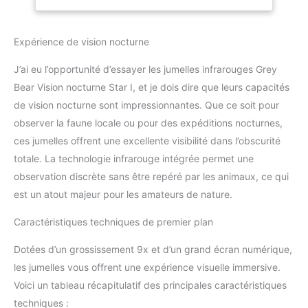
Donnez vie à la nuit et
et 180,1 m dans
découvrez ce que vous
l'obscurité
pouvez voir dans
Expérience de vision nocturne
l'obscurité. Portée de
vision du jour jusqu'à 380
J’ai eu l’opportunité d’essayer les jumelles infrarouges Grey
m. Grossissement
Bear Vision nocturne Star I, et je dois dire que leurs capacités
jusqu'à 9x :
de vision nocturne sont impressionnantes. Que ce soit pour
grossissement optique
intégré de 3x et zoom
observer la faune locale ou pour des expéditions nocturnes,
numérique de 3x, vous
ces jumelles offrent une excellente visibilité dans l’obscurité
permet de régler le zoom
totale. La technologie infrarouge intégrée permet une
de 3x à 9x pour une
observation discrète sans être repéré par les animaux, ce qui
expérience de
visionnement optimale.
est un atout majeur pour les amateurs de nature.
Grand écran numérique :
visualisation confortable
Caractéristiques techniques de premier plan
grâce au grand écran de
Dotées d’un grossissement 9x et d’un grand écran numérique,
6,9 cm, convient
également pour ceux qui
les jumelles vous offrent une expérience visuelle immersive.
portent des lunettes.
Voici un tableau récapitulatif des principales caractéristiques
Fonction photo et vidéo |
techniques :
Mode lecture |