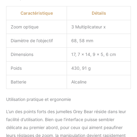
Téléchargement rapide et
facile des fichiers :
Caractéristique
Détails
capturez des photos et
des vidéos de vos
Zoom optique
3 Multiplicateur x
moments préférés,
stockées sur une carte
Diamètre de l’objectif
68, 58 mm
Micro SD (carte 32 Go
incluse) | Regardez les
Dimensions
17, 7 x 14, 9 x 5, 6 cm
photos et les vidéos en
mode lecture | Utilisez le
Poids
430, 91 g
câble USB de type C
(inclus) pour télécharger
Batterie
Alcaline
vos fichiers directement
sur votre ordinateur
même lors de vos
Utilisation pratique et ergonomie
déplacements. Anti-
poussière et anti-
L’un des points forts des jumelles Grey Bear réside dans leur
éclaboussures : indice
facilité d’utilisation. Bien que l’interface puisse sembler
IP54 signifie que les
délicate au premier abord, pour ceux qui aiment peaufiner
jumelles peuvent être
utilisées même dans les
leurs réglages de zoom, la manipulation devient rapidement