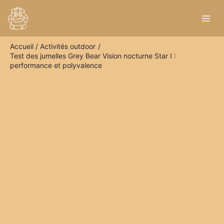
Aller
R
au
e
contenu
c
Accueil
Activités outdoor
h
Test des jumelles Grey Bear Vision nocturne Star I :
e
performance et polyvalence
r
c
h
e
r