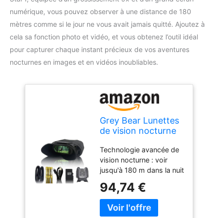
numérique, vous pouvez observer à une distance de 180
mètres comme si le jour ne vous avait jamais quitté. Ajoutez à
cela sa fonction photo et vidéo, et vous obtenez l’outil idéal
pour capturer chaque instant précieux de vos aventures
nocturnes en images et en vidéos inoubliables.
Grey Bear Lunettes
de vision nocturne
étoilées, jumelles
Technologie avancée de
infrarouges 9X,
vision nocturne : voir
IP54 pour
jusqu'à 180 m dans la nuit
observation de la
noire, avec 7 niveaux
faune, camping,
94,74 €
d'éclairage infrarouge
randonnée,
pour une meilleure clarté
sécurité, portée de
d'image nocturne.
vue 380,4 m au jour