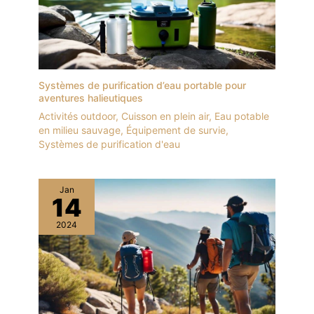
Systèmes de purification d’eau portable pour
aventures halieutiques
Activités outdoor
,
Cuisson en plein air
,
Eau potable
en milieu sauvage
,
Équipement de survie
,
Systèmes de purification d'eau
Jan
14
2024