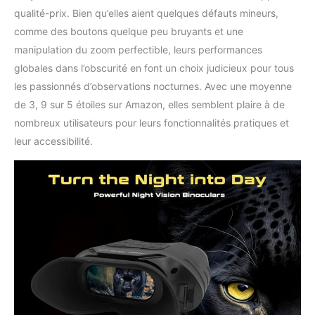
qualité-prix. Bien qu’elles aient quelques défauts mineurs,
comme des boutons quelque peu bruyants et une
manipulation du zoom perfectible, leurs performances
globales dans l’obscurité en font un choix judicieux pour tous
les passionnés d’observations nocturnes. Avec une moyenne
de 3, 9 sur 5 étoiles sur Amazon, elles semblent plaire à de
nombreux utilisateurs pour leurs fonctionnalités pratiques et
leur accessibilité.