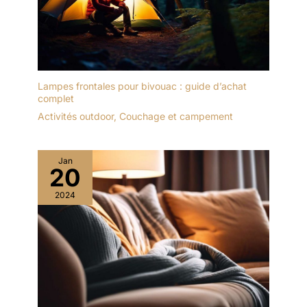
Lampes frontales pour bivouac : guide d’achat
complet
Activités outdoor
,
Couchage et campement
Jan
20
2024