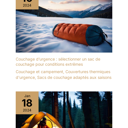
2024
Couchage d’urgence : sélectionner un sac de
couchage pour conditions extrêmes
Couchage et campement
,
Couvertures thermiques
d'urgence
,
Sacs de couchage adaptés aux saisons
Jan
18
2024