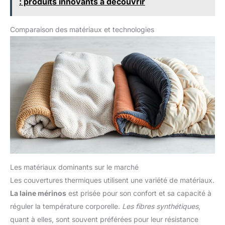
: produits innovants à découvrir
DESIGN MULTIFONCTIONNEL :
Sous le soleil, la surface
réfléchissante de nos
couvertures en mylar peut être
Comparaison des matériaux et technologies
utilisée comme un signal de
détresse, en faisant un outil
essentiel pour les situations de
recherche et de sauvetage.
Elles peuvent également être
utilisées pour créer un abri
d'urgence dans des situations
où aucun autre abri n'est
disponible. Elles sont
imperméables, coupe-vent et
indéchirables, ce qui en fait un
outil idéal pour se protéger
contre la pluie, la neige et le
vent dans les situations
extérieures.
Les matériaux dominants sur le marché
Les couvertures thermiques utilisent une variété de matériaux.
La laine mérinos
est prisée pour son confort et sa capacité à
réguler la température corporelle.
Les fibres synthétiques
,
quant à elles, sont souvent préférées pour leur résistance