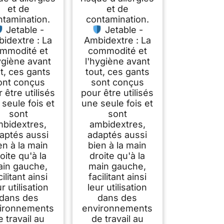
et de
et de
ntamination.
contamination.
Jetable -
Jetable -
idextre : La
Ambidextre : La
mmodité et
commodité et
ygiène avant
l'hygiène avant
t, ces gants
tout, ces gants
ont conçus
sont conçus
 être utilisés
pour être utilisés
seule fois et
une seule fois et
sont
sont
bidextres,
ambidextres,
aptés aussi
adaptés aussi
en à la main
bien à la main
oite qu'à la
droite qu'à la
in gauche,
main gauche,
cilitant ainsi
facilitant ainsi
ur utilisation
leur utilisation
dans des
dans des
ironnements
environnements
e travail au
de travail au