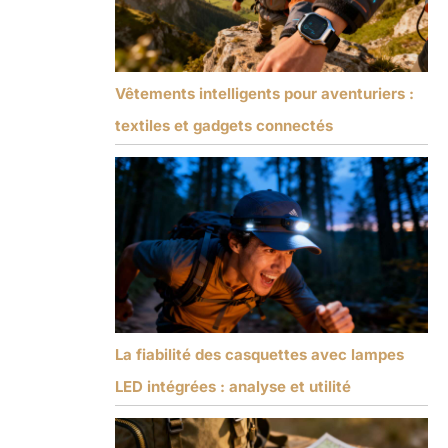
Vêtements intelligents pour aventuriers :
textiles et gadgets connectés
La fiabilité des casquettes avec lampes
LED intégrées : analyse et utilité