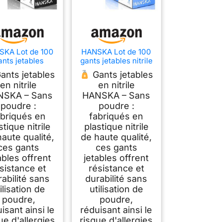
KA Lot de 100
HANSKA Lot de 100
ants jetables
gants jetables nitrile
iles noirs – sans
bleu – sans poudre –
ants jetables
Gants jetables
re – jetables –
jetables –
en nitrile
en nitrile
stériles – Base
ambidextres – non
NSKA – Sans
HANSKA – Sans
 caoutchouc –
stériles – Base en
vient pour les
caoutchouc –
poudre :
poudre :
eux médicaux, la
Convient pour les
abriqués en
fabriqués en
ipulation des
domaines médicaux,
stique nitrile
plastique nitrile
ments (100, S)
la manipulation des
aute qualité,
de haute qualité,
aliments (100, L)
ces gants
ces gants
ables offrent
jetables offrent
sistance et
résistance et
abilité sans
durabilité sans
ilisation de
utilisation de
poudre,
poudre,
isant ainsi le
réduisant ainsi le
ue d'allergies
risque d'allergies