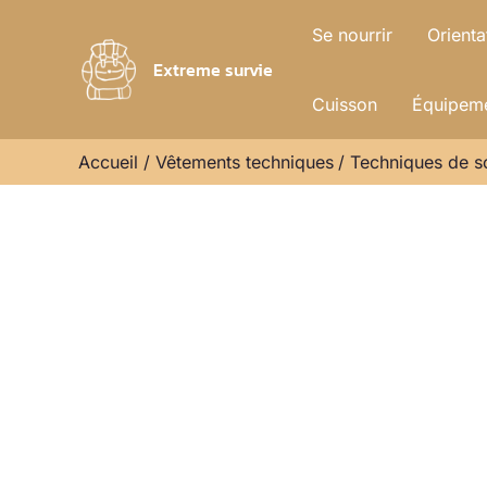
Aller
Se nourrir
Orienta
au
Extreme survie
contenu
Cuisson
Équipeme
Accueil
Vêtements techniques
Techniques de s