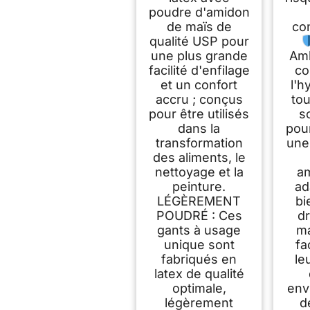
naturels, taille L
poudre d'amidon
(GS0024)
de maïs de
co
qualité USP pour
une plus grande
Amb
facilité d'enfilage
co
et un confort
l'h
accru ; conçus
tou
pour être utilisés
s
dans la
pour
transformation
une 
des aliments, le
nettoyage et la
am
peinture.
ad
LÉGÈREMENT
bi
POUDRÉ : Ces
dr
gants à usage
ma
unique sont
fa
fabriqués en
le
latex de qualité
optimale,
env
légèrement
d