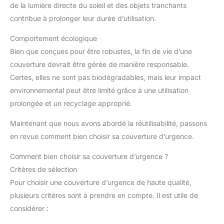
de la lumière directe du soleil et des objets tranchants
multifonction, 1 Scie portable , 1 Marteau brise vitre , 1
Couverture de survie , 1 Poncho , 10 Mètres de paracorde , 1
contribue à prolonger leur durée d’utilisation.
Lampe , 1 Boussole Mousqueton , 1 Sifflet , 1 kit de pêche. 1 Sac
d'urgence : 1 Ciseaux , Pansements , Compresses , 1 Ruban
adhésif , 1 Bandage , 1 Garrot , etc
Comportement écologique
Bien que conçues pour être robustes, la fin de vie d’une
couverture devrait être gérée de manière responsable.
Certes, elles ne sont pas biodégradables, mais leur impact
environnemental peut être limité grâce à une utilisation
prolongée et un recyclage approprié.
Maintenant que nous avons abordé la réutilisabilité, passons
en revue comment bien choisir sa couverture d’urgence.
Comment bien choisir sa couverture d’urgence ?
Critères de sélection
Pour choisir une couverture d’urgence de haute qualité,
plusieurs critères sont à prendre en compte. Il est utile de
considérer :