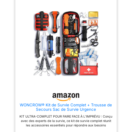
regroupe les essentiels pour
Facile à transporter - Taille
faire face aux situations
20x11x6cm, poids 663g
d’urgence : coupures
seulement, facile à mettre dans
d’électricité, inondations,
un sac à dos ou une voiture,
évacuation, catastrophe,
peut également être utilisé pour
incendies, tempêtes. Sac de
le camping et la randonnée.
survie étanche qui s’attache sur
Idéal pour les amateurs de plein
tous types de sac à dos.
air - Camping, randonnée,
Résistant format compact et
sauvetage, chasse, exploration,
discret adapté à la maison, à la
survie et urgences Large
voiture et aux déplacements
application - Vous pouvez
(Dimensions du sac : 19cm *
utiliser ce kit de survie dans de
15cm* 12cm). Radio de survie
nombreuses situations: pause
multifonctions : radio solaire,
électrique, camping, randonnée,
lampe intégrée alimentation par
pêche, chasse, alpinisme, etc.
manivelle, chargeur usb, lampe
Pour les amateurs de plein air,
led et alarme d’urgence.
c'est un kit idéal et un bon
Équipements de survie :
cadeau. Meilleur choix de
couverture de survie, sifflet de
cadeaux - nécessaire pour le
survie, allume-feu, paille
camping, la randonnée,
filtrante, boussole Outils de
l'aventure, la survie et les
survie multi-fonction (couper,
situations d'urgence. Votre mari,
visser, ouvrir) Trousse de
votre frère ou votre enfant
WONCROW® Kit de Survie Complet + Trousse de
premiers secours : 12 essentiels
pensera que c'est une bonne
Secours Sac de Survie Urgence
de survie
chaussette ou un cadeau
d'anniversaire.
KIT ULTRA-COMPLET POUR FAIRE FACE À L’IMPRÉVU : Conçu
avec des experts de la survie, ce kit de survie complet réunit
les accessoires essentiels pour répondre aux besoins
prioritaires en situation d’urgence : filtrer de l’eau, faire du feu,