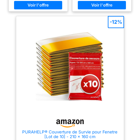
ainsi à prévenir l'hypothermie et
ainsi à prévenir l'hypothermie et
les chocs. Il est également
les chocs. Il est également
imperméable, coupe-vent et
imperméable, coupe-vent et
résistant aux déchirures, ce qui
résistant aux déchirures, ce qui
le rend idéal pour se protéger
le rend idéal pour se protéger
-12%
des éléments. [Multiples
des éléments. 【Compact et
Utilisations]Utilisable comme
Portable】chaque Couvertures
tapis de sol, couverture pour
Thermiques d'urgence est
animaux, pare-soleil ou
pliée, emballée et scellée
protection des plantes. Idéale
individuellement, ne prend pas
pour randonnée, camping,
beaucoup de place et peut être
jardinage ou à garder dans la
facilement transportée avec
voiture. [Petite et
vous partout où vous allez.
Portable]Chaque couverture
【Utilisations Multiples et
survie se plie à 8x11cm et pèse
Larges】la couverture de survie
55g. Sous sachet individuel,
peut être utilisée comme housse
elle se range facilement dans
de sac à dos, poncho, signal
une trousse de secours, un sac
d'urgence, pare-soleil, housse
à dos ou la boîte à gants.
anti-poussière, doublure de sac
[Grande Taille
de couchage, coupe-vent,
Dépliée]Dimensions 210x160cm
collecteur d'eau et de
– assez grande pour
nombreuses autres applications
envelopper un adulte. Ils
créatives. 【Grande Couverture
constituent un excellent outil
et Protection】 La couverture
pour les randonneurs, les
thermique mesure 210 cm x 160
campeurs, les athlètes tels que
cm une fois dépliée. Ils
les cyclistes, les routards, les
constituent un excellent outil
secouristes, les victimes de
pour les randonneurs, les
PURAHELP® Couverture de Survie pour Fenetre
catastrophes et tous ceux qui
campeurs, les athlètes tels que
[Lot de 10] - 210 x 160 cm
ont besoin de rester au chaud et
les cyclistes, les routards, les