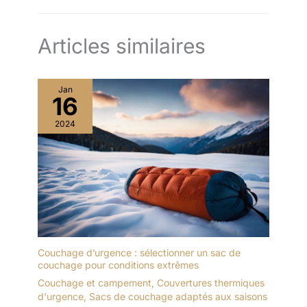
Articles similaires
Jan
16
2024
Couchage d’urgence : sélectionner un sac de
couchage pour conditions extrêmes
Couchage et campement
,
Couvertures thermiques
d'urgence
,
Sacs de couchage adaptés aux saisons