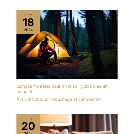
Jan
18
2024
Lampes frontales pour bivouac : guide d’achat
complet
Activités outdoor
,
Couchage et campement
Jan
20
2024