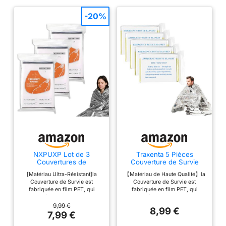
-20%
NXPUXP Lot de 3
Traxenta 5 Pièces
Couvertures de
Couverture de Survie
Survie,Couvertures
Reutilisable, Couvertures
[Matériau Ultra-Résistant]la
【Matériau de Haute Qualité】la
Thermiques d'urgence
Thermiques d'urgence
Couverture de Survie est
Couverture de Survie est
Indéchirable &
Indéchirable &
fabriquée en film PET, qui
fabriquée en film PET, qui
Imperméable,Couverture
Imperméable pour
possède d'excellentes
possède d'excellentes
Survie Or/Argent,
l'extérieur, Randonnée,
propriétés d'isolation thermique
propriétés d'isolation thermique
9,99 €
210x160cm-B
Survie, Marathons,
8,99 €
et peut refléter jusqu'à 90 % de
et peut refléter jusqu'à 90 % de
7,99 €
Premiers Secours
la chaleur corporelle, aidant
la chaleur corporelle, aidant
Or/Argent 160 x 210cm