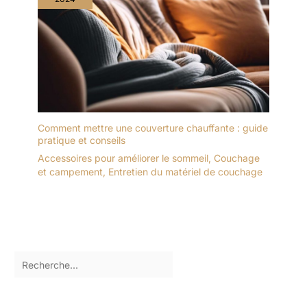
Comment mettre une couverture chauffante : guide
pratique et conseils
Accessoires pour améliorer le sommeil
,
Couchage
et campement
,
Entretien du matériel de couchage