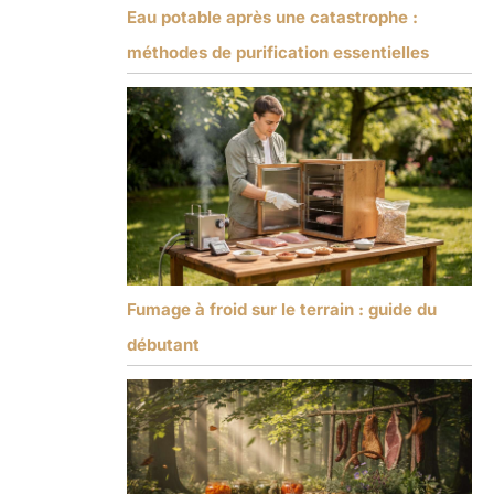
Eau potable après une catastrophe :
méthodes de purification essentielles
Fumage à froid sur le terrain : guide du
débutant