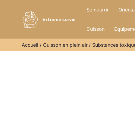
Aller
Se nourrir
Orienta
au
Extreme survie
contenu
Cuisson
Équipeme
Accueil
Cuisson en plein air
Substances toxique