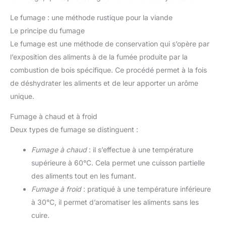
contrôle confortable de la température et du temps de
substances nocives
Ce déshydrateur est sans
séchage. Un signal sonore informe automatiquement de
lorsqu'il est exposé à des
BPA. 【Facile à nettoyer】
Le fumage : une méthode rustique pour la viande
la fin du programme. SÉCURITÉ ET GRAND CONFORT
températures élevées.
La surface et le couvercle
D’UTILISATION – Les matériaux sans BPA, la protection
L'intérieur en métal lisse et
du déshydrateur peuvent
Le principe du fumage
contre la surchauffe ainsi que les pieds antidérapants
plat est facile à nettoyer,
être lavés au lave-vaisselle
garantissent une utilisation sûre et fiable au quotidien.
tandis que les plateaux
ou peuvent être facilement
Le fumage est une méthode de conservation qui s’opère par
passent au lave-vaisselle
nettoyés à la main. 【Facile
l’exposition des aliments à de la fumée produite par la
pour un entretien sans
à ranger】Le déshydrateur
tracas Fenêtre visible :
est équipé de patins
combustion de bois spécifique. Ce procédé permet à la fois
équipé d'une grande
antidérapants et d’un
fenêtre visible et d'une
espace de rangement pour
de déshydrater les aliments et de leur apporter un arôme
lumière LED antidéflagrante
le cordon d’alimentation. Sa
unique.
intégrée, la progression du
hauteur peut être ajustée
séchage de vos aliments
entre 20,8 cm et 26 cm, ce
est clairement visible. Le
qui permet de l’adapter
Fumage à chaud et à froid
moteur à roulement à noyau
facilement à l’espace
solide assure que le
disponible.
Deux types de fumage se distinguent :
ventilateur fonctionne en
douceur et en silence, sans
déranger votre famille
Fumage à chaud
: il s’effectue à une température
supérieure à 60°C. Cela permet une cuisson partielle
des aliments tout en les fumant.
Fumage à froid
: pratiqué à une température inférieure
à 30°C, il permet d’aromatiser les aliments sans les
cuire.