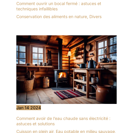
Comment ouvrir un bocal fermé : astuces et
techniques infaillibles
Conservation des aliments en nature
,
Divers
Jan
14
2024
Comment avoir de l’eau chaude sans électricité :
astuces et solutions
Cuisson en plein air
,
Eau potable en milieu sauvage
,