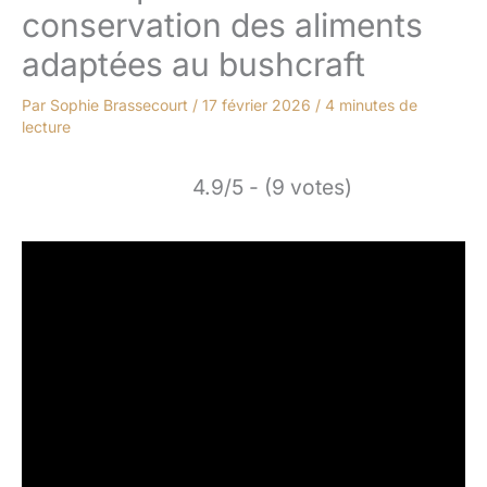
conservation des aliments
adaptées au bushcraft
Par
Sophie Brassecourt
/
17 février 2026
/
4 minutes de
lecture
4.9/5 - (9 votes)