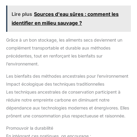
notre marque
décomposition dans les
deux jours suivant la mise
Lire plus
Sources d'eau sûres : comment les
sous vide.
identifier en milieu sauvage ?
Grâce à un bon stockage, les aliments secs deviennent un
complément transportable et durable aux méthodes
précédentes, tout en renforçant les bienfaits sur
l’environnement.
Les bienfaits des méthodes ancestrales pour l’environnement
Impact écologique des techniques traditionnelles
Les techniques ancestrales de conservation participent à
réduire notre empreinte carbone en diminuant notre
dépendance aux technologies modernes et énergivores. Elles
prônent une consommation plus respectueuse et raisonnée.
Promouvoir la durabilité
En intégrant ces pratiques, on encourage :