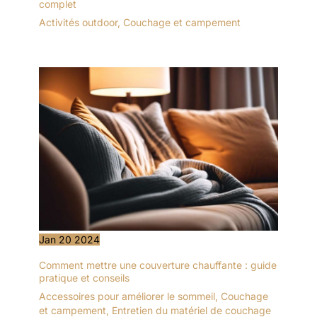
complet
Activités outdoor
,
Couchage et campement
Jan
20
2024
Comment mettre une couverture chauffante : guide
pratique et conseils
Accessoires pour améliorer le sommeil
,
Couchage
et campement
,
Entretien du matériel de couchage