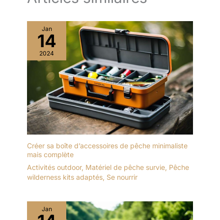
Jan
14
2024
Créer sa boîte d’accessoires de pêche minimaliste
mais complète
Activités outdoor
,
Matériel de pêche survie
,
Pêche
wilderness kits adaptés
,
Se nourrir
Jan