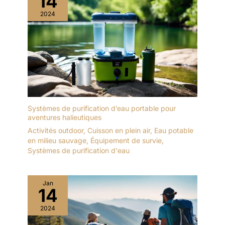
14
2024
Systèmes de purification d’eau portable pour
aventures halieutiques
Activités outdoor
,
Cuisson en plein air
,
Eau potable
en milieu sauvage
,
Équipement de survie
,
Systèmes de purification d'eau
Jan
14
2024